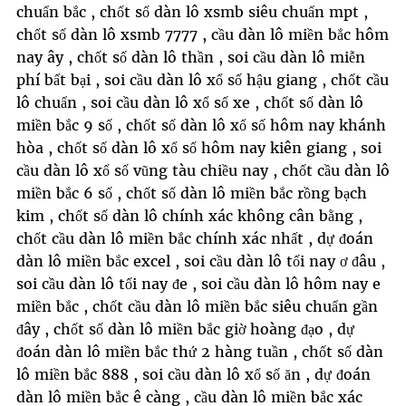
chuẩn bắc , chốt số dàn lô xsmb siêu chuẩn mpt ,
chốt số dàn lô xsmb 7777 , cầu dàn lô miền bắc hôm
nay ây , chốt số dàn lô thần , soi cầu dàn lô miễn
phí bất bại , soi cầu dàn lô xổ số hậu giang , chốt cầu
lô chuẩn , soi cầu dàn lô xổ số xe , chốt số dàn lô
miền bắc 9 số , chốt số dàn lô xổ số hôm nay khánh
hòa , chốt số dàn lô xổ số hôm nay kiên giang , soi
cầu dàn lô xổ số vũng tàu chiều nay , chốt cầu dàn lô
miền bắc 6 số , chốt số dàn lô miền bắc rồng bạch
kim , chốt số dàn lô chính xác không cân bằng ,
chốt cầu dàn lô miền bắc chính xác nhất , dự đoán
dàn lô miền bắc excel , soi cầu dàn lô tối nay ơ đâu ,
soi cầu dàn lô tối nay đe , soi cầu dàn lô hôm nay e
miền bắc , chốt cầu dàn lô miền bắc siêu chuẩn gần
đây , chốt số dàn lô miền bắc giờ hoàng đạo , dự
đoán dàn lô miền bắc thứ 2 hàng tuần , chốt số dàn
lô miền bắc 888 , soi cầu dàn lô xổ số ăn , dự đoán
dàn lô miền bắc ê càng , cầu dàn lô miền bắc xác