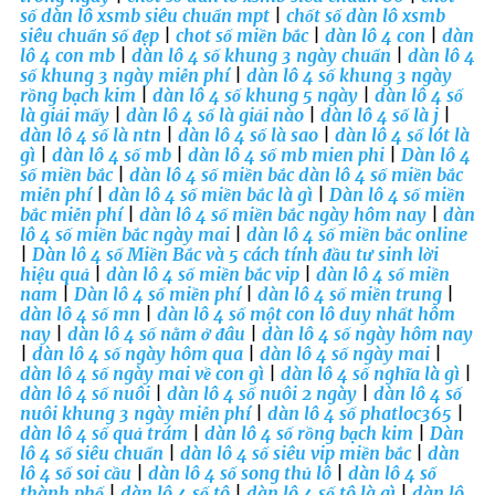
số dàn lô xsmb siêu chuẩn mpt
|
chốt số dàn lô xsmb
siêu chuẩn số đẹp
|
chot số miền bắc
|
dàn lô 4 con
|
dàn
lô 4 con mb
|
dàn lô 4 số khung 3 ngày chuẩn
|
dàn lô 4
số khung 3 ngày miễn phí
|
dàn lô 4 số khung 3 ngày
rồng bạch kim
|
dàn lô 4 số khung 5 ngày
|
dàn lô 4 số
là giải mấy
|
dàn lô 4 số là giải nào
|
dàn lô 4 số là j
|
dàn lô 4 số là ntn
|
dàn lô 4 số là sao
|
dàn lô 4 số lót là
gì
|
dàn lô 4 số mb
|
dàn lô 4 số mb mien phi
|
Dàn lô 4
số miền bắc
|
dàn lô 4 số miền bắc dàn lô 4 số miền bắc
miễn phí
|
dàn lô 4 số miền bắc là gì
|
Dàn lô 4 số miền
bắc miễn phí
|
dàn lô 4 số miền bắc ngày hôm nay
|
dàn
lô 4 số miền bắc ngày mai
|
dàn lô 4 số miền bắc online
|
Dàn lô 4 số Miền Bắc và 5 cách tính đầu tư sinh lời
hiệu quả
|
dàn lô 4 số miền bắc vip
|
dàn lô 4 số miền
nam
|
Dàn lô 4 số miền phí
|
dàn lô 4 số miền trung
|
dàn lô 4 số mn
|
dàn lô 4 số một con lô duy nhất hôm
nay
|
dàn lô 4 số nằm ở đâu
|
dàn lô 4 số ngày hôm nay
|
dàn lô 4 số ngày hôm qua
|
dàn lô 4 số ngày mai
|
dàn lô 4 số ngày mai về con gì
|
dàn lô 4 số nghĩa là gì
|
dàn lô 4 số nuôi
|
dàn lô 4 số nuôi 2 ngày
|
dàn lô 4 số
nuôi khung 3 ngày miễn phí
|
dàn lô 4 số phatloc365
|
dàn lô 4 số quả trám
|
dàn lô 4 số rồng bạch kim
|
Dàn
lô 4 số siêu chuẩn
|
dàn lô 4 số siêu vip miền bắc
|
dàn
lô 4 số soi cầu
|
dàn lô 4 số song thủ lô
|
dàn lô 4 số
thành phố
|
dàn lô 4 số tô
|
dàn lô 4 số tô là gì
|
dàn lô