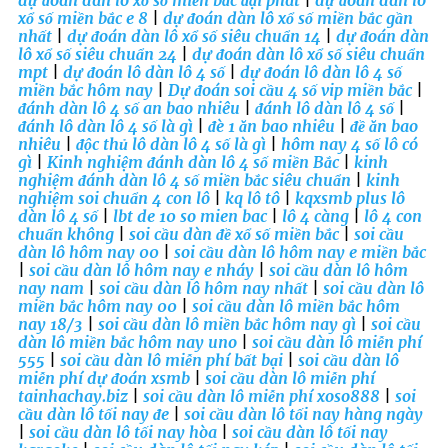
xổ số miền bắc e 8
|
dự đoán dàn lô xổ số miền bắc gần
nhất
|
dự đoán dàn lô xổ số siêu chuẩn 14
|
dự đoán dàn
lô xổ số siêu chuẩn 24
|
dự đoán dàn lô xổ số siêu chuẩn
mpt
|
dự đoán lô dàn lô 4 số
|
dự đoán lô dàn lô 4 số
miền bắc hôm nay
|
Dự đoán soi cầu 4 số vip miền bắc
|
đánh dàn lô 4 số an bao nhiêu
|
đánh lô dàn lô 4 số
|
đánh lô dàn lô 4 số là gì
|
đè 1 ăn bao nhiêu
|
đề ăn bao
nhiêu
|
độc thủ lô dàn lô 4 số là gì
|
hôm nay 4 số lô có
gì
|
Kinh nghiệm đánh dàn lô 4 số miền Bắc
|
kinh
nghiệm đánh dàn lô 4 số miền bắc siêu chuẩn
|
kinh
nghiệm soi chuẩn 4 con lô
|
kq lô tô
|
kqxsmb plus lô
dàn lô 4 số
|
lbt de 10 so mien bac
|
lô 4 càng
|
lô 4 con
chuẩn không
|
soi cầu dàn đề xổ số miền bắc
|
soi cầu
dàn lô hôm nay 00
|
soi cầu dàn lô hôm nay e miền bắc
|
soi cầu dàn lô hôm nay e nháy
|
soi cầu dàn lô hôm
nay nam
|
soi cầu dàn lô hôm nay nhất
|
soi cầu dàn lô
miền bắc hôm nay 00
|
soi cầu dàn lô miền bắc hôm
nay 18/3
|
soi cầu dàn lô miền bắc hôm nay gì
|
soi cầu
dàn lô miền bắc hôm nay uno
|
soi cầu dàn lô miễn phí
555
|
soi cầu dàn lô miễn phí bất bại
|
soi cầu dàn lô
miễn phí dự đoán xsmb
|
soi cầu dàn lô miễn phí
tainhachay.biz
|
soi cầu dàn lô miễn phí xoso888
|
soi
cầu dàn lô tối nay đe
|
soi cầu dàn lô tối nay hàng ngày
|
soi cầu dàn lô tối nay hòa
|
soi cầu dàn lô tối nay