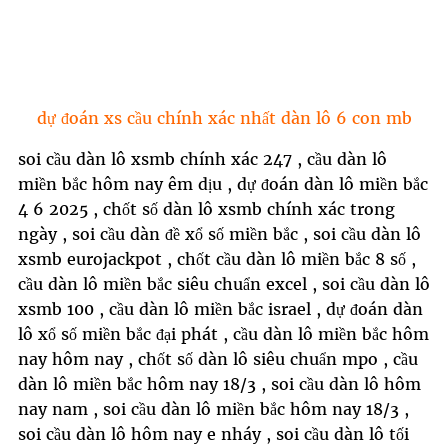
dự đoán xs cầu chính xác nhất dàn lô 6 con mb
soi cầu dàn lô xsmb chính xác 247 , cầu dàn lô
miền bắc hôm nay êm dịu , dự đoán dàn lô miền bắc
4 6 2025 , chốt số dàn lô xsmb chính xác trong
ngày , soi cầu dàn đề xổ số miền bắc , soi cầu dàn lô
xsmb eurojackpot , chốt cầu dàn lô miền bắc 8 số ,
cầu dàn lô miền bắc siêu chuẩn excel , soi cầu dàn lô
xsmb 100 , cầu dàn lô miền bắc israel , dự đoán dàn
lô xổ số miền bắc đại phát , cầu dàn lô miền bắc hôm
nay hôm nay , chốt số dàn lô siêu chuẩn mpo , cầu
dàn lô miền bắc hôm nay 18/3 , soi cầu dàn lô hôm
nay nam , soi cầu dàn lô miền bắc hôm nay 18/3 ,
soi cầu dàn lô hôm nay e nháy , soi cầu dàn lô tối