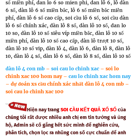
số miền phí, dan lo 6 so mien phi, dan lô 6, lô dàn
6 số, dàn lô 6 số miền bắc, lô 6 số miền bắc miễn
phí, dàn lô 6 số cao cấp, soi cầu lô 6 số, soi cầu dàn
lô 6 số chính xác, dàn lô 8 số, dàn lô 10 số, dan lo
10 so, dàn lô 10 số siêu víp miền bắc, dàn lô 10 số
miền phí, dàn lô 10 số cao cấp, dàn lô trượt 10 số,
dàn lô 10 số vip, dàn lô 4, dàn lô 6, dàn lô 8, dàn lô
10, dàn lô 4 số, dàn lô 6 số, dàn lô 8 số, dàn lô 10 số
dàn lô 4 con mb
–
soi cau lo chinh xac
– soi lo
chinh xac 100 hom nay –
cau lo chinh xac hom nay
– dự đoán xs cầu chính xác nhất dàn lô 4 con mb –
soi cau lo chinh xac 100
Hiện nay trang
SOI CẦU KẾT QUẢ XỔ SỐ
của
chúng tôi rất được nhiều anh chị em tin tưởng và ủng
hộ, Admin sẽ cố gắng hết sức mình để nghiên cứu,
phân tích, chọn lọc ra nhũng con số cực chuẩn để anh