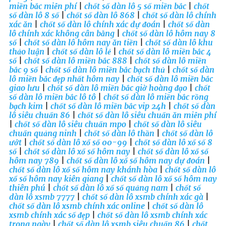
miền bắc miễn phí
|
chốt số dàn lô 5 số miền bắc
|
chốt
số dàn lô 8 số
|
chốt số dàn lô 868
|
chốt số dàn lô chính
xác ăn
|
chốt số dàn lô chính xác dự đoán
|
chốt số dàn
lô chính xác không cân bằng
|
chốt số dàn lô hôm nay 8
số
|
chốt số dàn lô hôm nay ăn tiền
|
chốt số dàn lô khu
thảo luận
|
chốt số dàn lô lẻ
|
chốt số dàn lô miền bắc 4
số
|
chốt số dàn lô miền bắc 888
|
chốt số dàn lô miền
bắc 9 số
|
chốt số dàn lô miền bắc bạch thủ
|
chốt số dàn
lô miền bắc đẹp nhất hôm nay
|
chốt số dàn lô miền bắc
giao lưu
|
chốt số dàn lô miền bắc giờ hoàng đạo
|
chốt
số dàn lô miền bắc lô tô
|
chốt số dàn lô miền bắc rồng
bạch kim
|
chốt số dàn lô miền bắc vip 24h
|
chốt số dàn
lô siêu chuẩn 86
|
chốt số dàn lô siêu chuẩn ăn miễn phí
|
chốt số dàn lô siêu chuẩn mpo
|
chốt số dàn lô siêu
chuẩn quảng ninh
|
chốt số dàn lô thần
|
chốt số dàn lô
ướt
|
chốt số dàn lô xổ số 00-99
|
chốt số dàn lô xổ số 8
số
|
chốt số dàn lô xổ số hôm nay
|
chốt số dàn lô xổ số
hôm nay 789
|
chốt số dàn lô xổ số hôm nay dự đoán
|
chốt số dàn lô xổ số hôm nay khánh hòa
|
chốt số dàn lô
xổ số hôm nay kiên giang
|
chốt số dàn lô xổ số hôm nay
thiên phú
|
chốt số dàn lô xổ số quảng nam
|
chốt số
dàn lô xsmb 7777
|
chốt số dàn lô xsmb chính xác gà
|
chốt số dàn lô xsmb chính xác online
|
chốt số dàn lô
xsmb chính xác số đẹp
|
chốt số dàn lô xsmb chính xác
trong ngày
|
chốt số dàn lô xsmb siêu chuẩn 86
|
chốt