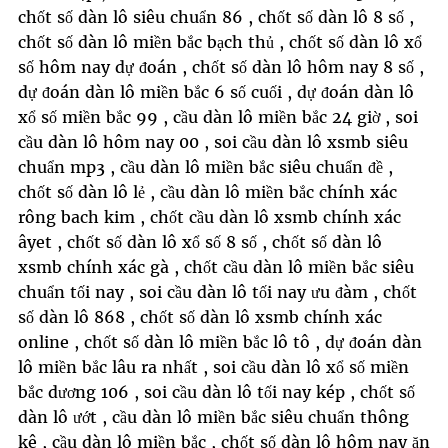
chốt số dàn lô siêu chuẩn 86 , chốt số dàn lô 8 số ,
chốt số dàn lô miền bắc bạch thủ , chốt số dàn lô xổ
số hôm nay dự đoán , chốt số dàn lô hôm nay 8 số ,
dự đoán dàn lô miền bắc 6 số cuối , dự đoán dàn lô
xổ số miền bắc 99 , cầu dàn lô miền bắc 24 giờ , soi
cầu dàn lô hôm nay 00 , soi cầu dàn lô xsmb siêu
chuẩn mp3 , cầu dàn lô miền bắc siêu chuẩn đề ,
chốt số dàn lô lẻ , cầu dàn lô miền bắc chính xác
rông bach kim , chốt cầu dàn lô xsmb chính xác
âyet , chốt số dàn lô xổ số 8 số , chốt số dàn lô
xsmb chính xác gà , chốt cầu dàn lô miền bắc siêu
chuẩn tối nay , soi cầu dàn lô tối nay ưu đàm , chốt
số dàn lô 868 , chốt số dàn lô xsmb chính xác
online , chốt số dàn lô miền bắc lô tô , dự đoán dàn
lô miền bắc lâu ra nhất , soi cầu dàn lô xổ số miền
bắc dương 106 , soi cầu dàn lô tối nay kép , chốt số
dàn lô ướt , cầu dàn lô miền bắc siêu chuẩn thông
kê , cầu dàn lô miền bắc , chốt số dàn lô hôm nay ăn