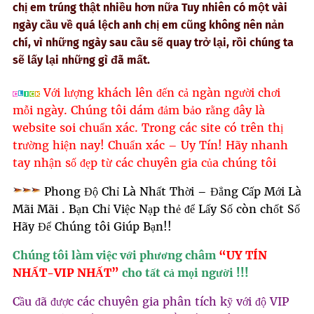
chị em trúng thật nhiều hơn nữa Tuy nhiên có một vài
ngày cầu về quá lệch anh chị em cũng không nên nản
chí, vì những ngày sau cầu sẽ quay trở lại, rồi chúng ta
sẽ lấy lại những gì đã mất.
Với lượng khách lên đến cả ngàn người chơi
mỗi ngày. Chúng tôi dám đảm bảo rằng đây là
website soi chuẩn xác. Trong các site có trên thị
trường hiện nay! Chuẩn xác – Uy Tín! Hãy nhanh
tay nhận số đẹp từ các chuyên gia của chúng tôi
Phong Độ Chỉ Là Nhất Thời – Đẳng Cấp Mới Là
Mãi Mãi . Bạn Chỉ Việc Nạp thẻ để Lấy Số còn chốt Số
Hãy Để Chúng tôi Giúp Bạn!!
Chúng tôi làm việc với phương châm
“
UY TÍN
NHẤT-VIP NHẤT”
cho tất cả mọi người !!!
Cầu đã được các chuyên gia phân tích kỹ với độ VIP