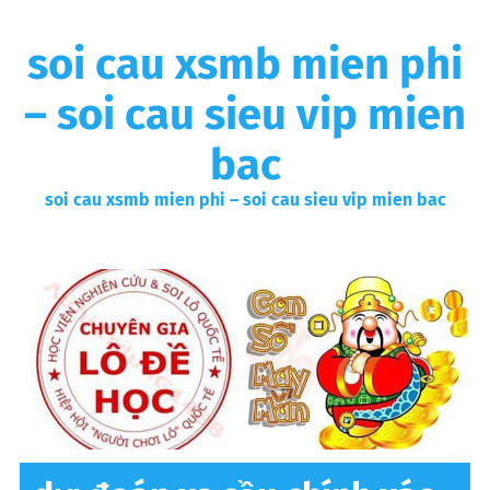
soi cau xsmb mien phi
– soi cau sieu vip mien
bac
soi cau xsmb mien phi – soi cau sieu vip mien bac