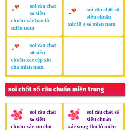
soi cầu chốt
soi cầu chốt số
số siêu
siêu chuẩn
chuẩn xác bao lô
xác lô 3 số miền nam
miền nam
soi cầu chốt
số siêu
chuẩn xác cặp xỉu
chủ miền nam
soi chốt số cầu chuẩn miền trung
soi cầu chốt
soi cầu chốt số
số siêu
siêu chuẩn
chuẩn xác xỉu chủ
xác song thủ lô miền