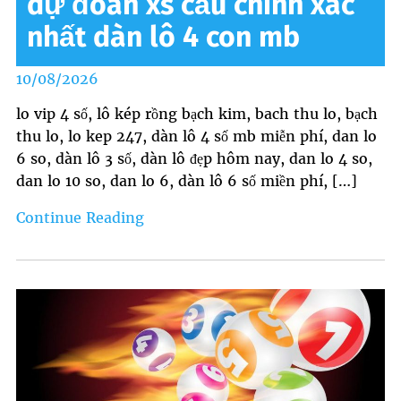
dự đoán xs cầu chính xác
nhất dàn lô 4 con mb
Posted
10/08/2026
on
lo vip 4 số, lô kép rồng bạch kim, bach thu lo, bạch
thu lo, lo kep 247, dàn lô 4 số mb miễn phí, dan lo
6 so, dàn lô 3 số, dàn lô đẹp hôm nay, dan lo 4 so,
dan lo 10 so, dan lo 6, dàn lô 6 số miền phí, […]
dự
Continue Reading
đoán
xs
cầu
chính
xác
nhất
dàn
lô