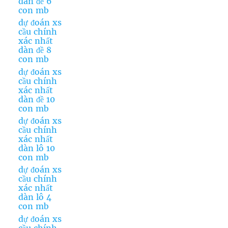
dàn đề 6
con mb
dự đoán xs
cầu chính
xác nhất
dàn đề 8
con mb
dự đoán xs
cầu chính
xác nhất
dàn đề 10
con mb
dự đoán xs
cầu chính
xác nhất
dàn lô 10
con mb
dự đoán xs
cầu chính
xác nhất
dàn lô 4
con mb
dự đoán xs
cầu chính