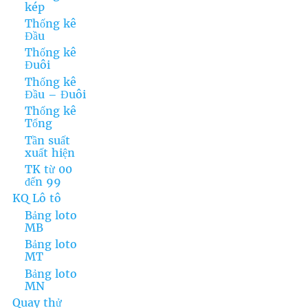
kép
Thống kê
Đầu
Thống kê
Đuôi
Thống kê
Đầu – Đuôi
Thống kê
Tổng
Tần suất
xuất hiện
TK từ 00
đến 99
KQ Lô tô
Bảng loto
MB
Bảng loto
MT
Bảng loto
MN
Quay thử