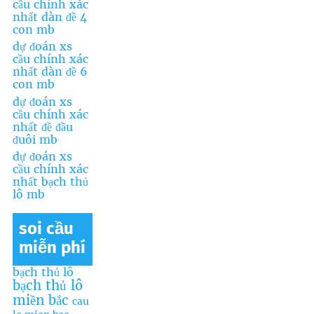
cầu chính xác
nhất dàn đề 4
con mb
dự đoán xs
cầu chính xác
nhất dàn đề 6
con mb
dự đoán xs
cầu chính xác
nhất đề đầu
đuôi mb
dự đoán xs
cầu chính xác
nhất bạch thủ
lô mb
soi cầu
miễn phí
bạch thủ lô
bạch thủ lô
miền bắc
cau