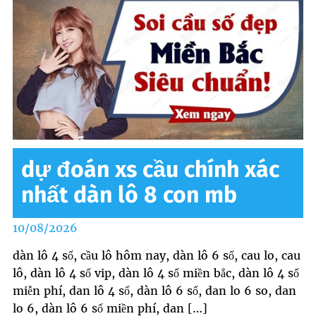
xác
nhất
dàn
lô
10
con
mb
dự đoán xs cầu chính xác
nhất dàn lô 8 con mb
Posted
10/08/2026
on
dàn lô 4 số, cầu lô hôm nay, dàn lô 6 số, cau lo, cau
lô, dàn lô 4 số vip, dàn lô 4 số miền bắc, dàn lô 4 số
miễn phí, dan lô 4 số, dàn lô 6 số, dan lo 6 so, dan
lo 6, dàn lô 6 số miền phí, dan […]