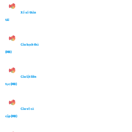
Xổ số thần
tài
Cầu bạch thủ
(MB)
Cầu lật liên
tục (MB)
Cầu về cả
cặp (MB)