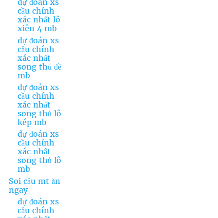
dự đoán xs
cầu chính
xác nhất lô
xiên 4 mb
dự đoán xs
cầu chính
xác nhất
song thủ đề
mb
dự đoán xs
cầu chính
xác nhất
song thủ lô
kép mb
dự đoán xs
cầu chính
xác nhất
song thủ lô
mb
Soi cầu mt ăn
ngay
dự đoán xs
cầu chính