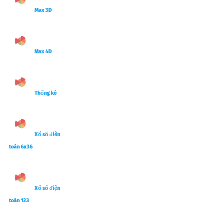
Max 3D
Max 4D
Thống kê
Xổ số điện
toán 6x36
Xổ số điện
toán 123