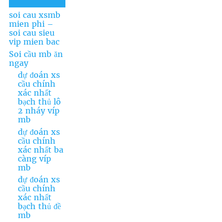
soi cau xsmb
mien phi –
soi cau sieu
vip mien bac
Soi cầu mb ăn
ngay
dự đoán xs
cầu chính
xác nhất
bạch thủ lô
2 nháy víp
mb
dự đoán xs
cầu chính
xác nhất ba
càng víp
mb
dự đoán xs
cầu chính
xác nhất
bạch thủ đề
mb