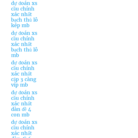
dự đoán xs
cầu chính
xác nhất
bạch thủ lô
kép mb
dự đoán xs
cầu chính
xác nhất
bạch thủ lô
mb
dự đoán xs
cầu chính
xác nhất
cặp 3 càng
víp mb
dự đoán xs
cầu chính
xác nhất
dàn đề 4
con mb
dự đoán xs
cầu chính
xác nhất