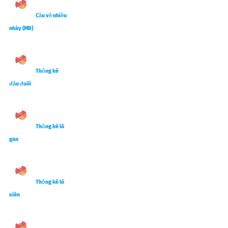
Cầu về nhiều
nháy (MB)
Thống kê
đầu đuôi
Thống kê lô
gan
Thống kê lô
xiên