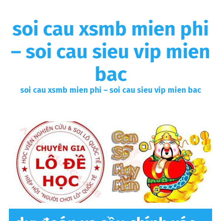
soi cau xsmb mien phi
– soi cau sieu vip mien
bac
soi cau xsmb mien phi – soi cau sieu vip mien bac