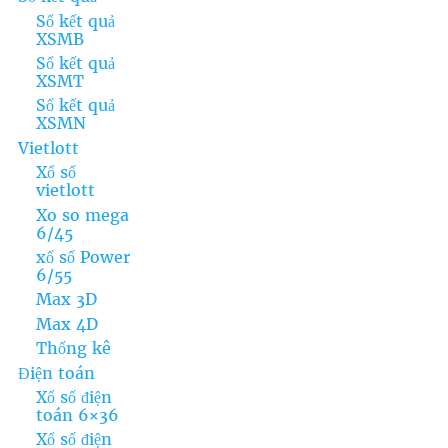
Sổ kết quả
XSMB
Sổ kết quả
XSMT
Sổ kết quả
XSMN
Vietlott
Xổ số
vietlott
Xo so mega
6/45
xổ số Power
6/55
Max 3D
Max 4D
Thống kê
Điện toán
Xổ số điện
toán 6×36
Xổ số điện