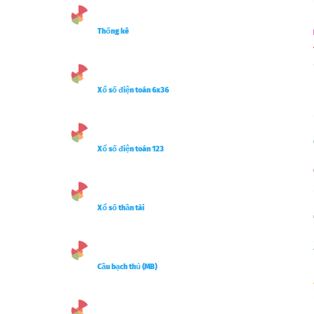
Thống kê
Xổ số điện toán 6x36
Xổ số điện toán 123
Xổ số thần tài
Cầu bạch thủ (MB)