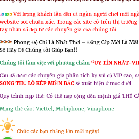
Với lượng khách lên đến cả ngàn người chơi mỗi ng
website soi chuẩn xác. Trong các site có trên thị trườ
tay nhận số đẹp từ các chuyên gia của chúng tôi
Phong Độ Chỉ Là Nhất Thời – Đẳng Cấp Mới Là Mãi M
Số Hãy Để Chúng tôi Giúp Bạn!!
Chúng tôi làm việc với phương châm
“
UY TÍN NHẤT-VI
Cầu đã được các chuyên gia phân tích kỹ với độ VIP cao,
SONG THỦ LÔ KÉP MIỀN BẮC
sẽ xuất hiện ở mục dưới
Quy trình nạp thẻ: Có thể nạp cộng dồn mệnh giá THẺ 
Mạng thẻ cào: Viettel, Mobiphone, Vinaphone
Chúc các bạn thắng lớn mỗi ngày!