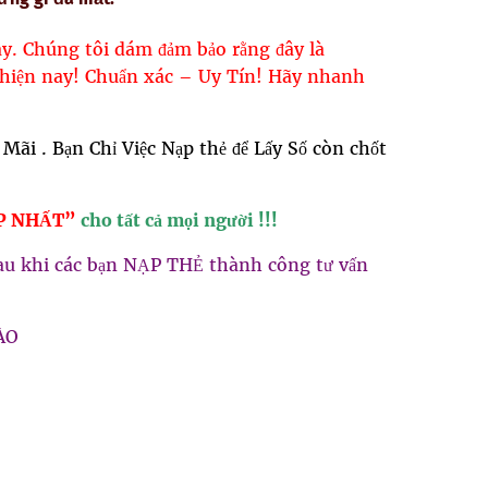
ày. Chúng tôi dám đảm bảo rằng đây là
ng hiện nay! Chuẩn xác – Uy Tín! Hãy nhanh
ãi . Bạn Chỉ Việc Nạp thẻ để Lấy Số còn chốt
P NHẤT”
cho tất cả mọi người !!!
 sau khi các bạn NẠP THẺ thành công tư vấn
CÀO