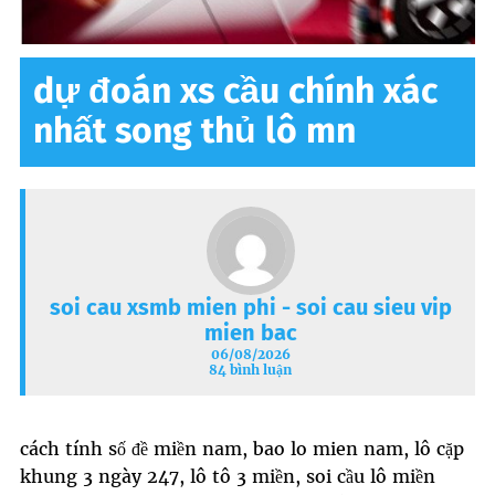
dự đoán xs cầu chính xác
nhất song thủ lô mn
soi cau xsmb mien phi - soi cau sieu vip
mien bac
06/08/2026
ở
84 bình luận
dự
đoán
xs
cầu
chính
cách tính số đề miền nam, bao lo mien nam, lô cặp
xác
nhất
khung 3 ngày 247, lô tô 3 miền, soi cầu lô miền
song