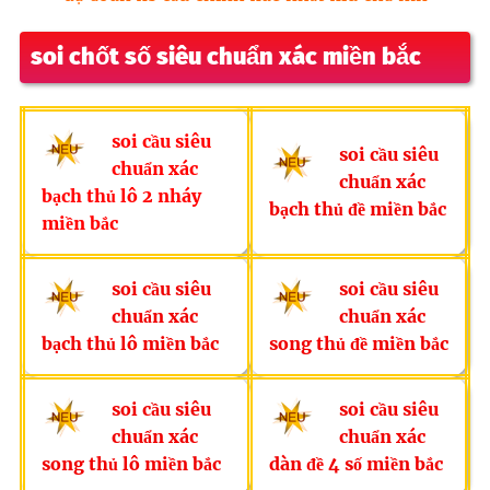
soi chốt số siêu chuẩn xác miền bắc
soi cầu siêu
soi cầu siêu
chuẩn xác
chuẩn xác
bạch thủ lô 2 nháy
bạch thủ đề miền bắc
miền bắc
soi cầu siêu
soi cầu siêu
chuẩn xác
chuẩn xác
bạch thủ lô miền bắc
song thủ đề miền bắc
soi cầu siêu
soi cầu siêu
chuẩn xác
chuẩn xác
song thủ lô miền bắc
dàn đề 4 số miền bắc