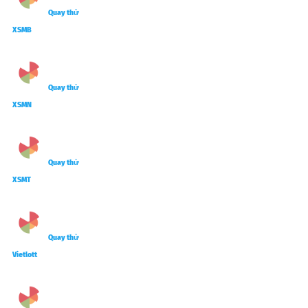
Quay thử
XSMB
Quay thử
XSMN
Quay thử
XSMT
Quay thử
Vietlott