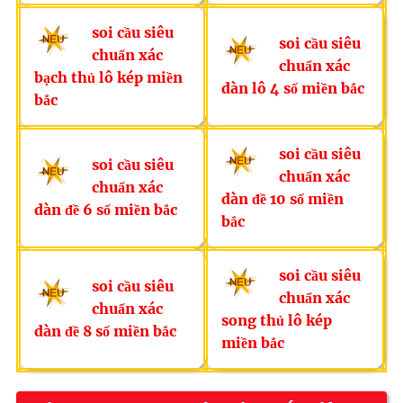
soi cầu siêu
soi cầu siêu
chuẩn xác
chuẩn xác
bạch thủ lô kép miền
dàn lô 4 số miền bắc
bắc
soi cầu siêu
soi cầu siêu
chuẩn xác
chuẩn xác
dàn đề 10 số miền
dàn đề 6 số miền bắc
bắc
soi cầu siêu
soi cầu siêu
chuẩn xác
chuẩn xác
song thủ lô kép
dàn đề 8 số miền bắc
miền bắc