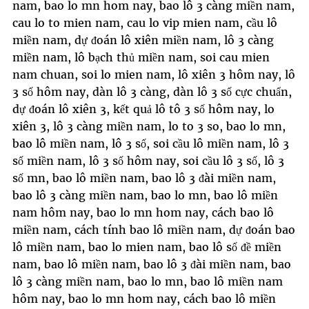
thủ
nam, bao lo mn hom nay, bao lô 3 càng miền nam,
lô
mn
cau lo to mien nam, cau lo vip mien nam, cầu lô
miền nam, dự đoán lô xiên miền nam, lô 3 càng
miền nam, lô bạch thủ miền nam, soi cau mien
nam chuan, soi lo mien nam, lô xiên 3 hôm nay, lô
3 số hôm nay, dàn lô 3 càng, dàn lô 3 số cực chuẩn,
dự đoán lô xiên 3, kết quả lô tô 3 số hôm nay, lo
xiên 3, lô 3 càng miền nam, lo to 3 so, bao lo mn,
bao lô miền nam, lô 3 số, soi cầu lô miền nam, lô 3
số miền nam, lô 3 số hôm nay, soi cầu lô 3 số, lô 3
số mn, bao lô miền nam, bao lô 3 đài miền nam,
bao lô 3 càng miền nam, bao lo mn, bao lô miền
nam hôm nay, bao lo mn hom nay, cách bao lô
miền nam, cách tính bao lô miền nam, dự đoán bao
lô miền nam, bao lo mien nam, bao lô số đề miền
nam, bao lô miền nam, bao lô 3 đài miền nam, bao
lô 3 càng miền nam, bao lo mn, bao lô miền nam
hôm nay, bao lo mn hom nay, cách bao lô miền