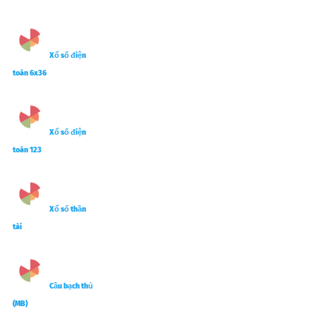
Xổ số điện
toán 6x36
Xổ số điện
toán 123
Xổ số thần
tài
Cầu bạch thủ
(MB)