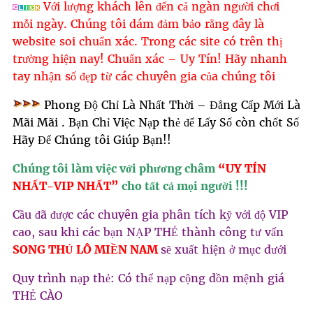
Với lượng khách lên đến cả ngàn người chơi
mỗi ngày. Chúng tôi dám đảm bảo rằng đây là
website soi chuẩn xác. Trong các site có trên thị
trường hiện nay! Chuẩn xác – Uy Tín! Hãy nhanh
tay nhận số đẹp từ các chuyên gia của chúng tôi
Phong Độ Chỉ Là Nhất Thời – Đẳng Cấp Mới Là
Mãi Mãi . Bạn Chỉ Việc Nạp thẻ để Lấy Số còn chốt Số
Hãy Để Chúng tôi Giúp Bạn!!
Chúng tôi làm việc với phương châm
“
UY TÍN
NHẤT-VIP NHẤT”
cho tất cả mọi người !!!
Cầu đã được các chuyên gia phân tích kỹ với độ VIP
cao, sau khi các bạn NẠP THẺ thành công tư vấn
SONG THỦ LÔ MIỀN NAM
sẽ xuất hiện ở mục dưới
Quy trình nạp thẻ: Có thể nạp cộng dồn mệnh giá
THẺ CÀO