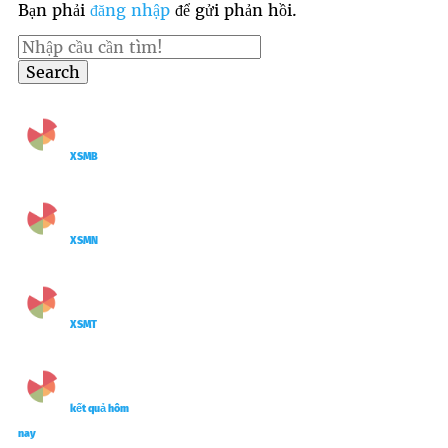
Bạn phải
đăng nhập
để gửi phản hồi.
Search
XSMB
XSMN
XSMT
kết quả hôm
nay