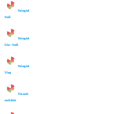
Thống kê
Đuôi
Thống kê
Đầu – Đuôi
Thống kê
Tổng
Tần suất
xuất hiện