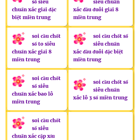
số siêu
siêu chuẩn
chuẩn xác giải đặc
xác đầu đuôi giải 8
biệt miền trung
miền trung
soi cầu chốt
soi cầu chốt số
số to siêu
siêu chuẩn
chuẩn xác giải 8
xác đầu đuôi đặc biệt
miền trung
miền trung
soi cầu chốt
soi cầu chốt số
số siêu
siêu chuẩn
chuẩn xác bao lô
xác lô 3 số miền trung
miền trung
soi cầu chốt
số siêu
chuẩn xác cặp xỉu