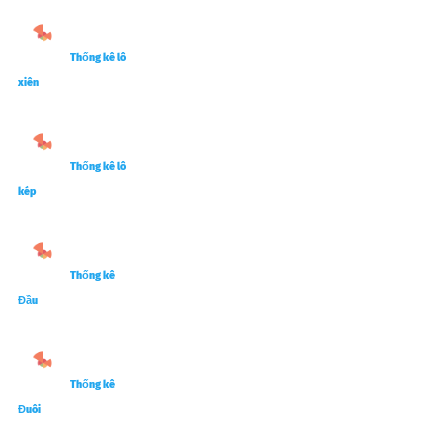
Thống kê lô
xiên
Thống kê lô
kép
Thống kê
Đầu
Thống kê
Đuôi