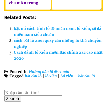
chủ miền trung
Related Posts:
bật mí cách tính lô đề miền nam, lô xiên, số đá
miền nam siêu chuẩn
cách bắt lô xiên quay của những lô thủ chuyên
nghiệp
Cách đánh lô xiên miền Bắc chính xác cao nhất
2026
Posted In
Hướng dẫn lô đề chuẩn
Tagged
bắt cầu lô
|
lô xiên
|
Lô xiên – bắt cầu lô
Search