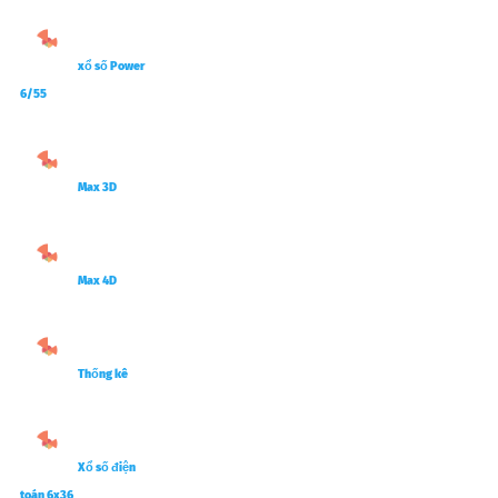
xổ số Power
6/55
Max 3D
Max 4D
Thống kê
Xổ số điện
toán 6x36