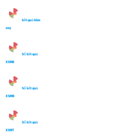
kết quả hôm
nay
Sổ kết quả
XSMB
Sổ kết quả
XSMN
Sổ kết quả
XSMT