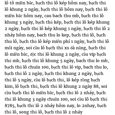
lô tô miền bắc, bạch thủ lô kép hôm nay, bạch thủ
lô khung 2 ngày, bạch thủ lô hôm nay, bạch thủ lô
miền bắc hôm nay, cau bach thu mb, bạch thủ lô
khung 3 ngày, bạch thủ kép, bạch thủ lô kép khung
2 ngày, bạch thủ lô kép khung 1 ngày, bạch thủ lô 2
nháy hôm nay, bach thu lo kep, bạch thủ lô, bạch
thu lô, bạch thủ lô kép miễn phí 1 ngày, bạch thủ lô
mỗi ngày, soi cầu lô bạch thủ xs đà nẵng, bạch thủ
lô miền bắc, độc thủ lô khung 2 ngày, cầu vip bạch
thủ mb, bạch thủ lô khung 5 ngày, bach thu lo mb,
bạch thủ lô chuẩn 100, bạch thủ lô vip, bach thu lo,
bạch thủ lô 2 ngày, bạch thủ khung 2 ngày, bạch
thủ lô 5 ngày, cầu lô bạch thủ, lô kép rồng bạch
kim, lô bạch thủ, bạch thủ lô khung 2 ngày 88, soi
cầu bạch thủ lô miền bắc, bạch thủ lô 2 nháy, bạch
thủ lô khung 3 ngày chuẩn 100, soi cầu lô bạch thủ
8785, bạch thủ lô 2 nháy hôm nay, lo 2nhay, bạch
thủ lô, song thủ lô, bạch thủ lô 2 nháy