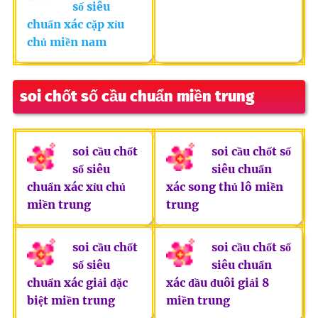
số siêu
chuẩn xác cặp xỉu
chủ miền nam
soi chốt số cầu chuẩn miền trung
soi cầu chốt
soi cầu chốt số
số siêu
siêu chuẩn
chuẩn xác xỉu chủ
xác song thủ lô miền
miền trung
trung
soi cầu chốt
soi cầu chốt số
số siêu
siêu chuẩn
chuẩn xác giải đặc
xác đầu đuôi giải 8
biệt miền trung
miền trung