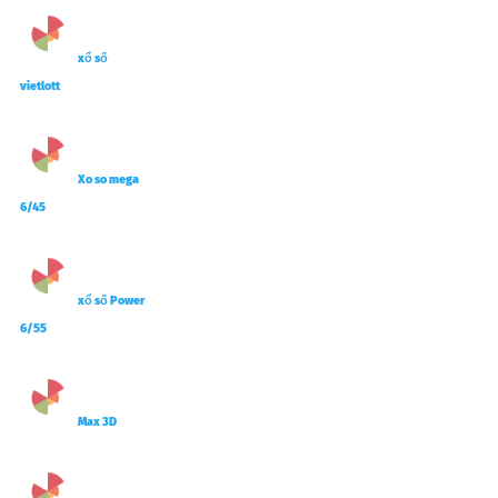
xổ số
vietlott
Xo so mega
6/45
xổ số Power
6/55
Max 3D