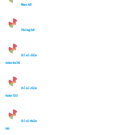
Max 4D
Thống kê
Xổ số điện
toán 6x36
Xổ số điện
toán 123
Xổ số thần
tài