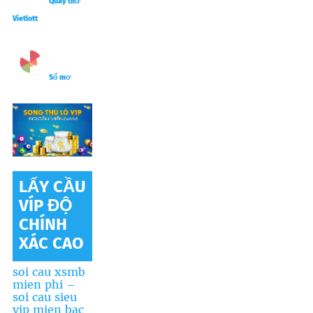
Quay thử
Vietlott
Sổ mơ
LẤY CẦU
VÍP ĐỘ
CHÍNH
XÁC CAO
soi cau xsmb
mien phi –
soi cau sieu
vip mien bac