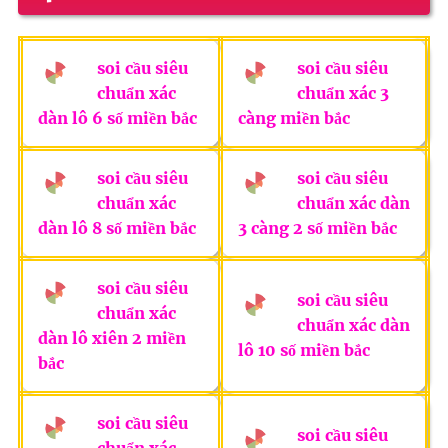
soi cầu siêu
soi cầu siêu
chuẩn xác
chuẩn xác 3
dàn lô 6 số miền bắc
càng miền bắc
soi cầu siêu
soi cầu siêu
chuẩn xác
chuẩn xác dàn
dàn lô 8 số miền bắc
3 càng 2 số miền bắc
soi cầu siêu
soi cầu siêu
chuẩn xác
chuẩn xác dàn
dàn lô xiên 2 miền
lô 10 số miền bắc
bắc
soi cầu siêu
soi cầu siêu