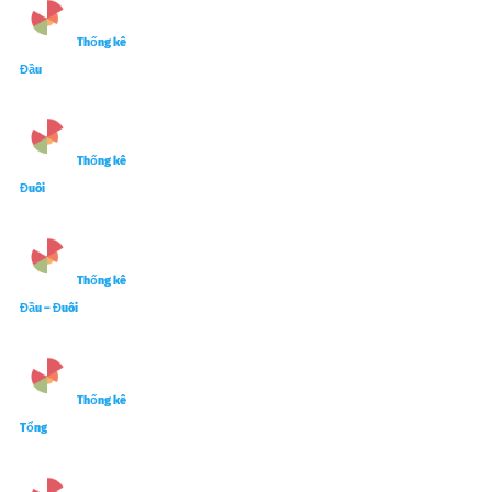
Thống kê
Đầu
Thống kê
Đuôi
Thống kê
Đầu – Đuôi
Thống kê
Tổng