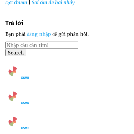
cực chuẩn
|
Soi cầu de hai nháy
Trả lời
Bạn phải
đăng nhập
để gửi phản hồi.
Search
XSMB
XSMN
XSMT