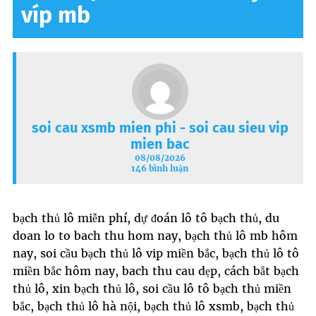
víp mb
soi cau xsmb mien phi - soi cau sieu vip
mien bac
08/08/2026
ở
146 bình luận
dự
đoán
xs
cầu
chính
bạch thủ lô miễn phí, dự đoán lô tô bạch thủ, du
xác
nhất
doan lo to bach thu hom nay, bạch thủ lô mb hôm
bạch
thủ
nay, soi cầu bạch thủ lô vip miền bắc, bạch thủ lô tô
lô
2
miền bắc hôm nay, bach thu cau dẹp, cách bắt bạch
nháy
víp
thủ lô, xin bạch thủ lô, soi cầu lô tô bạch thủ miền
mb
bắc, bạch thủ lô hà nội, bạch thủ lô xsmb, bạch thủ