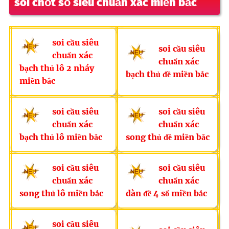
soi chốt số siêu chuẩn xác miền bắc
soi cầu siêu
soi cầu siêu
chuẩn xác
chuẩn xác
bạch thủ lô 2 nháy
bạch thủ đề miền bắc
miền bắc
soi cầu siêu
soi cầu siêu
chuẩn xác
chuẩn xác
bạch thủ lô miền bắc
song thủ đề miền bắc
soi cầu siêu
soi cầu siêu
chuẩn xác
chuẩn xác
song thủ lô miền bắc
dàn đề 4 số miền bắc
soi cầu siêu