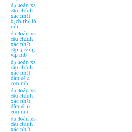
dự đoán xs
cầu chính
xác nhất
bạch thủ lô
mb
dự đoán xs
cầu chính
xác nhất
cặp 3 càng
víp mb
dự đoán xs
cầu chính
xác nhất
dàn đề 4
con mb
dự đoán xs
cầu chính
xác nhất
dàn đề 6
con mb
dự đoán xs
cầu chính
xác nhất