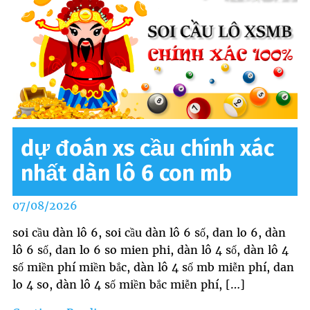
xác
nhất
dàn
lô
10
con
mb
dự đoán xs cầu chính xác
nhất dàn lô 6 con mb
Posted
07/08/2026
on
soi cầu dàn lô 6, soi cầu dàn lô 6 số, dan lo 6, dàn
lô 6 số, dan lo 6 so mien phi, dàn lô 4 số, dàn lô 4
số miền phí miền bắc, dàn lô 4 số mb miễn phí, dan
lo 4 so, dàn lô 4 số miền bắc miễn phí, […]