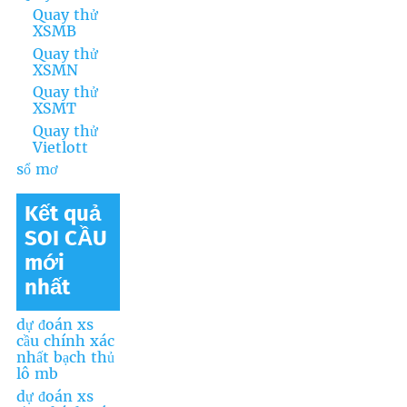
Quay thử
XSMB
Quay thử
XSMN
Quay thử
XSMT
Quay thử
Vietlott
sổ mơ
Kết quả
SOI CẦU
mới
nhất
dự đoán xs
cầu chính xác
nhất bạch thủ
lô mb
dự đoán xs