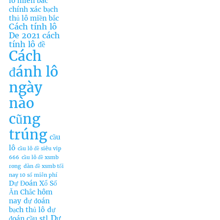
lo mien bac
chính xác bạch
thủ lô miền bắc
Cách tính lô
De 2021
cách
tính lô đề
Cách
đánh lô
ngày
nào
cũng
trúng
cầu
lô
cầu lô đề siêu vip
666
cầu lô đề xsmb
rong
dàn đề xsmb tối
nay 10 số miễn phí
Dự Đoán Xổ Số
Ăn Chắc hôm
nay
dự đoán
bạch thủ lô
dự
Dự
đoán cầu stl