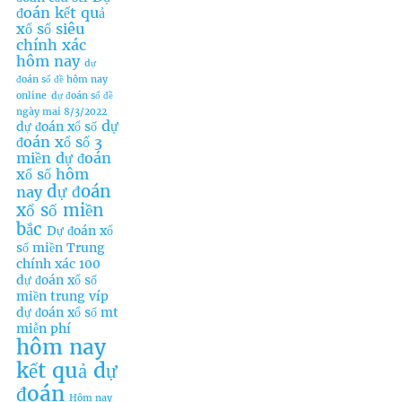
đoán kết quả
xổ số siêu
chính xác
hôm nay
dự
đoán số đề hôm nay
online
dự đoán số đề
ngày mai 8/3/2022
dự
dự đoán xổ số
đoán xổ số 3
miền
dự đoán
xổ số hôm
dự đoán
nay
xổ số miền
bắc
Dự đoán xổ
số miền Trung
chính xác 100
dự đoán xổ số
miền trung víp
dự đoán xổ số mt
miễn phí
hôm nay
kết quả dự
đoán
Hôm nay