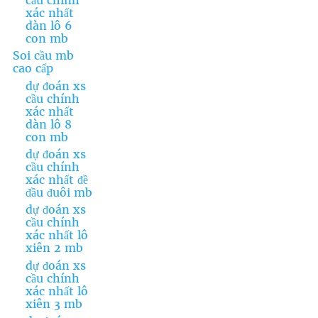
xác nhất
dàn lô 6
con mb
Soi cầu mb
cao cấp
dự đoán xs
cầu chính
xác nhất
dàn lô 8
con mb
dự đoán xs
cầu chính
xác nhất đề
đầu đuôi mb
dự đoán xs
cầu chính
xác nhất lô
xiên 2 mb
dự đoán xs
cầu chính
xác nhất lô
xiên 3 mb