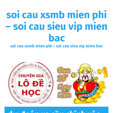
soi cau xsmb mien phi
– soi cau sieu vip mien
bac
soi cau xsmb mien phi – soi cau sieu vip mien bac