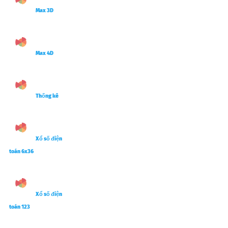
Max 3D
Max 4D
Thống kê
Xổ số điện
toán 6x36
Xổ số điện
toán 123