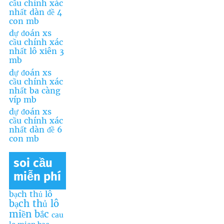
cầu chính xác
nhất dàn đề 4
con mb
dự đoán xs
cầu chính xác
nhất lô xiên 3
mb
dự đoán xs
cầu chính xác
nhất ba càng
víp mb
dự đoán xs
cầu chính xác
nhất dàn đề 6
con mb
soi cầu
miễn phí
bạch thủ lô
bạch thủ lô
miền bắc
cau