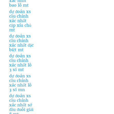
xác nhất
bao lô mt
dự đoán xs
cầu chính
xác nhất
cặp xíu chủ
mt
dự đoán xs
cầu chính
xác nhất đặc
biệt mt
dự đoán xs
cầu chính
xác nhất lô
3 số mt
dự đoán xs
cầu chính
xác nhất lô
3 số mn
dự đoán xs
cầu chính
xác nhất sớ
đầu đuôi giải