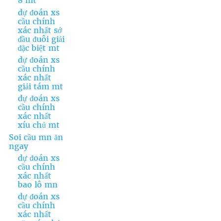
8 mt
dự đoán xs
cầu chính
xác nhất sớ
đầu đuôi giải
đặc biệt mt
dự đoán xs
cầu chính
xác nhất
giải tám mt
dự đoán xs
cầu chính
xác nhất
xíu chủ mt
Soi cầu mn ăn
ngay
dự đoán xs
cầu chính
xác nhất
bao lô mn
dự đoán xs
cầu chính
xác nhất