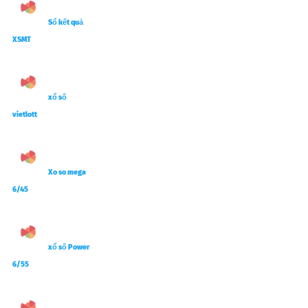
Sổ kết quả
XSMT
xổ số
vietlott
Xo so mega
6/45
xổ số Power
6/55