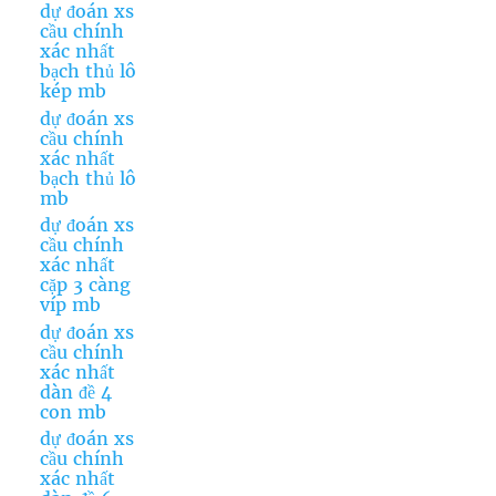
dự đoán xs
cầu chính
xác nhất
bạch thủ lô
kép mb
dự đoán xs
cầu chính
xác nhất
bạch thủ lô
mb
dự đoán xs
cầu chính
xác nhất
cặp 3 càng
víp mb
dự đoán xs
cầu chính
xác nhất
dàn đề 4
con mb
dự đoán xs
cầu chính
xác nhất