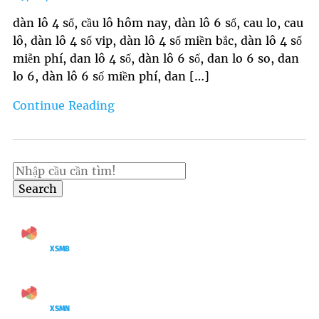
on
dàn lô 4 số, cầu lô hôm nay, dàn lô 6 số, cau lo, cau
lô, dàn lô 4 số vip, dàn lô 4 số miền bắc, dàn lô 4 số
miễn phí, dan lô 4 số, dàn lô 6 số, dan lo 6 so, dan
lo 6, dàn lô 6 số miền phí, dan […]
dự
Continue Reading
đoán
xs
cầu
chính
Search
xác
nhất
dàn
lô
XSMB
8
con
mb
XSMN