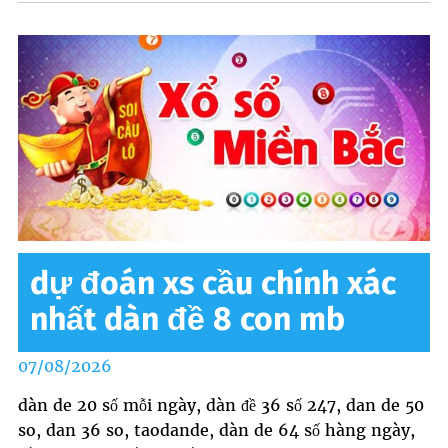
xs
cầu
chính
xác
nhất
dàn
đề
6
con
mb
dự đoán xs cầu chính xác
nhất dàn đề 8 con mb
Posted
07/08/2026
on
dàn de 20 số mỗi ngày, dàn đề 36 số 247, dan de 50
so, dan 36 so, taodande, dàn de 64 số hàng ngày,