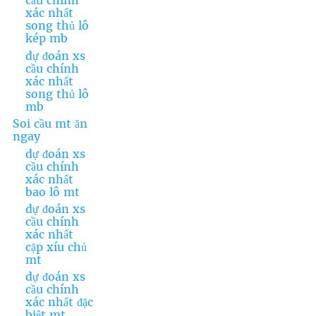
cầu chính
xác nhất
song thủ lô
kép mb
dự đoán xs
cầu chính
xác nhất
song thủ lô
mb
Soi cầu mt ăn
ngay
dự đoán xs
cầu chính
xác nhất
bao lô mt
dự đoán xs
cầu chính
xác nhất
cặp xíu chủ
mt
dự đoán xs
cầu chính
xác nhất đặc
biệt mt