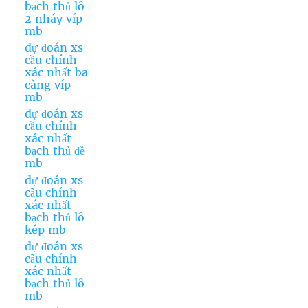
bạch thủ lô
2 nháy víp
mb
dự đoán xs
cầu chính
xác nhất ba
càng víp
mb
dự đoán xs
cầu chính
xác nhất
bạch thủ đề
mb
dự đoán xs
cầu chính
xác nhất
bạch thủ lô
kép mb
dự đoán xs
cầu chính
xác nhất
bạch thủ lô
mb