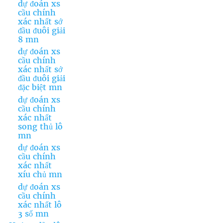
dự đoán xs
cầu chính
xác nhất sớ
đầu đuôi giải
8 mn
dự đoán xs
cầu chính
xác nhất sớ
đầu đuôi giải
đặc biệt mn
dự đoán xs
cầu chính
xác nhất
song thủ lô
mn
dự đoán xs
cầu chính
xác nhất
xíu chủ mn
dự đoán xs
cầu chính
xác nhất lô
3 số mn