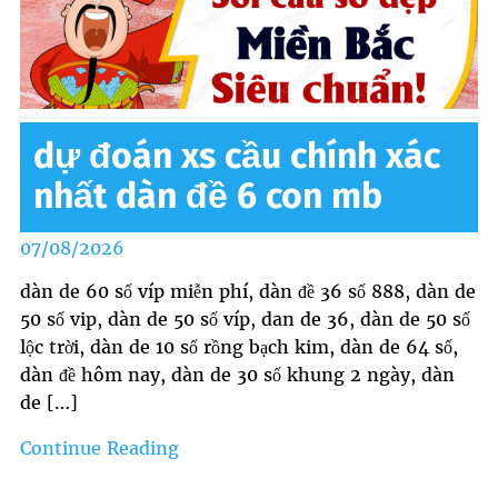
chính
xác
nhất
dàn
đề
dự đoán xs cầu chính xác
4
con
nhất dàn đề 6 con mb
mb
Posted
07/08/2026
on
dàn de 60 số víp miễn phí, dàn đề 36 số 888, dàn de
50 số vip, dàn de 50 số víp, dan de 36, dàn de 50 số
lộc trời, dàn de 10 số rồng bạch kim, dàn de 64 số,
dàn đề hôm nay, dàn de 30 số khung 2 ngày, dàn
de […]
dự
Continue Reading
đoán