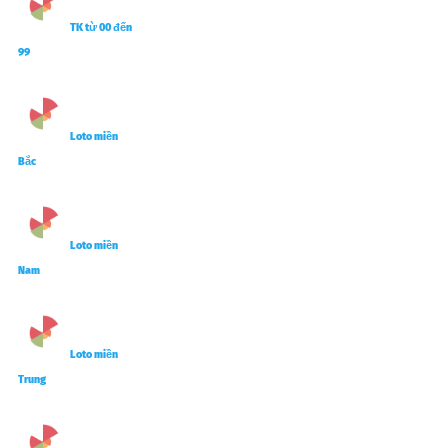
TK từ 00 đến
99
Loto miền
Bắc
Loto miền
Nam
Loto miền
Trung