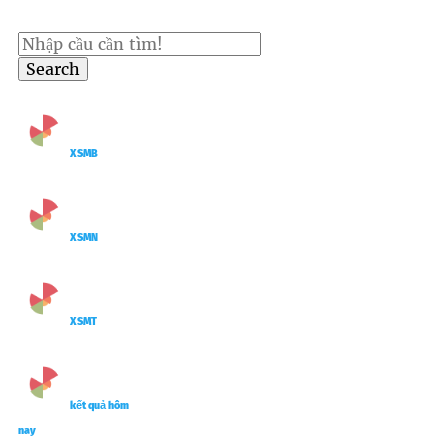
xs
cầu
chính
Search
xác
nhất
đề
đầu
XSMB
đuôi
mb
XSMN
XSMT
kết quả hôm
nay