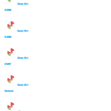
Quay thử
XSMB
Quay thử
XSMN
Quay thử
XSMT
Quay thử
Vietlott