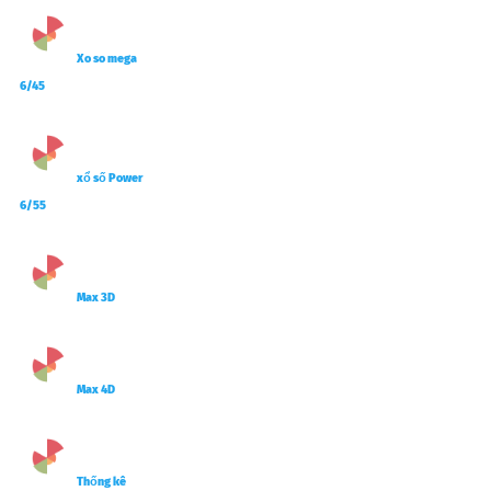
Xo so mega
6/45
xổ số Power
6/55
Max 3D
Max 4D
Thống kê