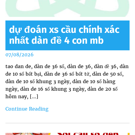
dự đoán xs cầu chính xác
nhất dàn đề 4 con mb
Posted
07/08/2026
on
tao dan de, dàn de 36 số, dàn de 36, dàn đề 36, dàn
de 10 số bất bại, dàn de 36 số bất tử, dàn de 50 số,
dàn de 10 số khung 3 ngày, dàn de 10 số hàng
ngày, dàn de 16 số khung 3 ngày, dàn de 20 số
hôm nay, […]
dự
Continue Reading
đoán
xs
cầu