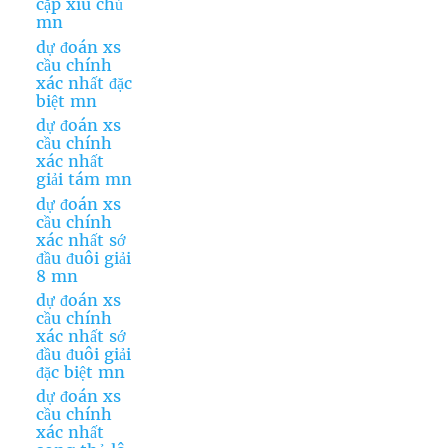
cặp xíu chủ
mn
dự đoán xs
cầu chính
xác nhất đặc
biệt mn
dự đoán xs
cầu chính
xác nhất
giải tám mn
dự đoán xs
cầu chính
xác nhất sớ
đầu đuôi giải
8 mn
dự đoán xs
cầu chính
xác nhất sớ
đầu đuôi giải
đặc biệt mn
dự đoán xs
cầu chính
xác nhất