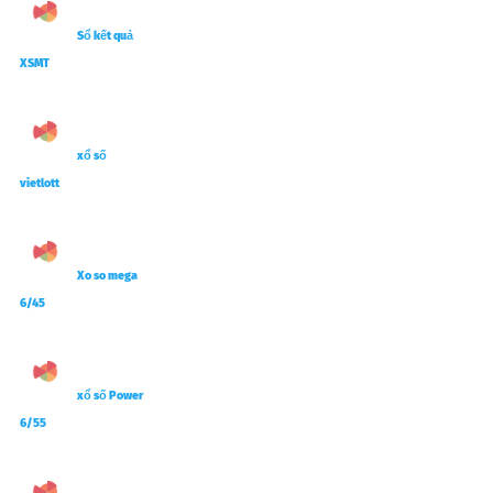
Sổ kết quả
XSMT
xổ số
vietlott
Xo so mega
6/45
xổ số Power
6/55