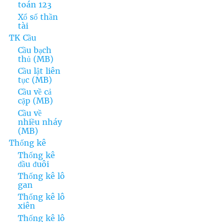
toán 123
Xổ số thần
tài
TK Cầu
Cầu bạch
thủ (MB)
Cầu lật liên
tục (MB)
Cầu về cả
cặp (MB)
Cầu về
nhiều nháy
(MB)
Thống kê
Thống kê
đầu đuôi
Thống kê lô
gan
Thống kê lô
xiên
Thống kê lô