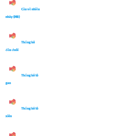
Cầu về nhiều
nháy (MB)
Thống kê
đầu đuôi
Thống kê lô
gan
Thống kê lô
xiên