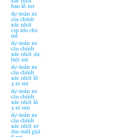
xác nhất
bao lô mt
dự đoán xs
cầu chính
xác nhất
cặp xíu chủ
mt
dự đoán xs
cầu chính
xác nhất đặc
biệt mt
dự đoán xs
cầu chính
xác nhất lô
3 số mt
dự đoán xs
cầu chính
xác nhất lô
3 số mn
dự đoán xs
cầu chính
xác nhất sớ
đầu đuôi giải