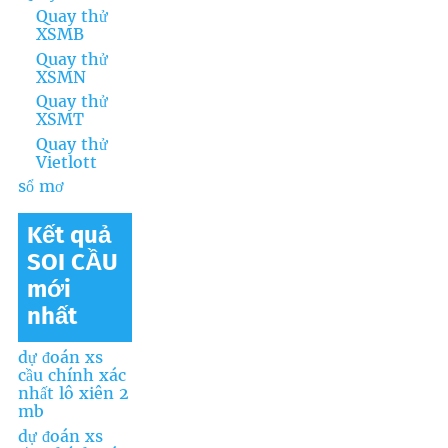
Quay thử
XSMB
Quay thử
XSMN
Quay thử
XSMT
Quay thử
Vietlott
sổ mơ
Kết quả
SOI CẦU
mới
nhất
dự đoán xs
cầu chính xác
nhất lô xiên 2
mb
dự đoán xs