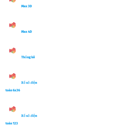
Max 3D
Max 4D
Thống kê
Xổ số điện
toán 6x36
Xổ số điện
toán 123