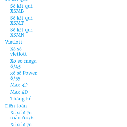
Sổ kết quả
XSMB
Sổ kết quả
XSMT
Sổ kết quả
XSMN
Vietlott
Xổ số
vietlott
Xo so mega
6/45
xổ số Power
6/55
Max 3D
Max 4D
Thống kê
Điện toán
Xổ số điện
toán 6×36
Xổ số điện