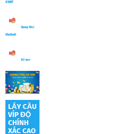
XSMT
Quay thử
Vietlott
Sổ mơ
LẤY CẦU
VÍP ĐỘ
CHÍNH
XÁC CAO