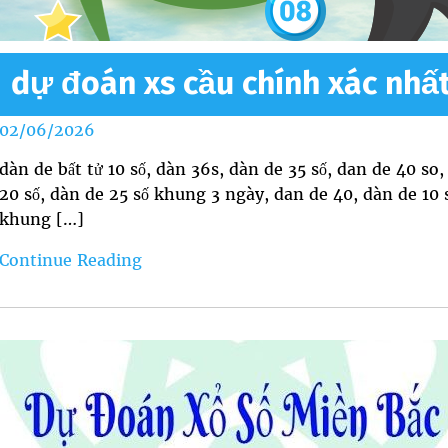
dự đoán xs cầu chính xác nhấ
Posted
02/06/2026
on
dàn de bất tử 10 số, dàn 36s, dàn de 35 số, dan de 40 so
20 số, dàn de 25 số khung 3 ngày, dan de 40, dàn de 10 
khung […]
dự
Continue Reading
đoán
xs
cầu
chính
xác
nhất
dàn