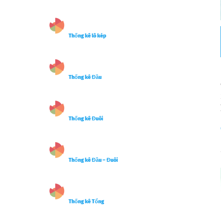
Thống kê lô kép
Thống kê Đầu
Thống kê Đuôi
Thống kê Đầu – Đuôi
Thống kê Tổng