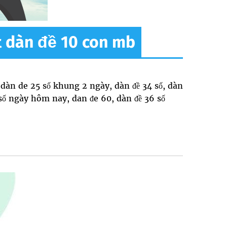
t dàn đề 10 con mb
, dàn de 25 số khung 2 ngày, dàn đề 34 số, dàn
số ngày hôm nay, dan đe 60, dàn đề 36 số