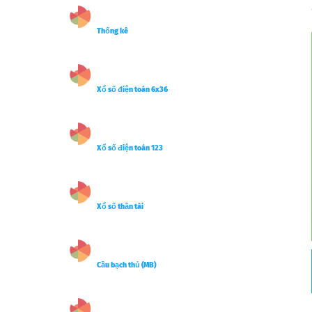
Thống kê
Xổ số điện toán 6x36
Xổ số điện toán 123
Xổ số thần tài
Cầu bạch thủ (MB)