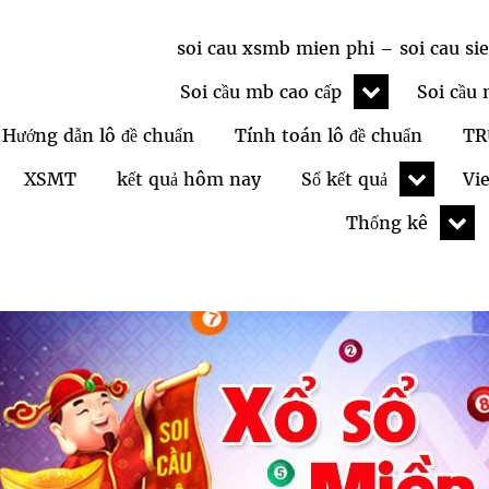
soi cau xsmb mien phi – soi cau si
expand
Soi cầu mb cao cấp
Soi cầu
child
menu
Hướng dẫn lô đề chuẩn
Tính toán lô đề chuẩn
TR
expand
XSMT
kết quả hôm nay
Sổ kết quả
Vie
child
menu
expan
Thống kê
child
menu