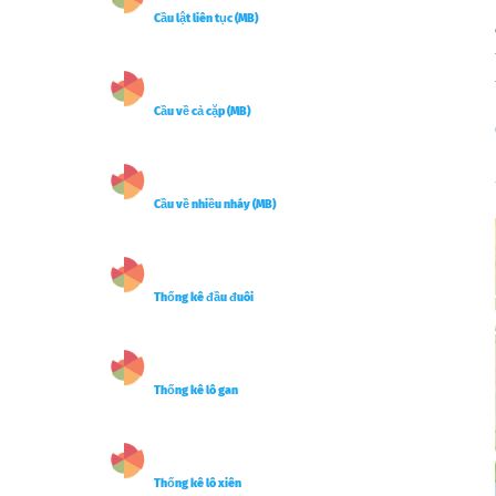
Cầu lật liên tục (MB)
Cầu về cả cặp (MB)
Cầu về nhiều nháy (MB)
Thống kê đầu đuôi
Thống kê lô gan
Thống kê lô xiên