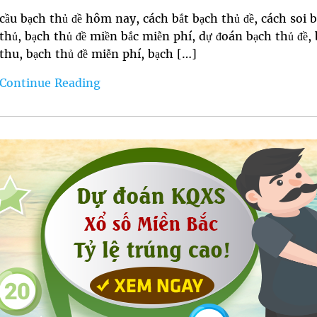
on
cầu bạch thủ đề hôm nay, cách bắt bạch thủ đề, cách soi b
thủ, bạch thủ đề miền bắc miễn phí, dự đoán bạch thủ đề,
thu, bạch thủ đề miễn phí, bạch […]
dự
Continue Reading
đoán
xs
cầu
chính
xác
nhất
đề
đầu
đuôi
mb