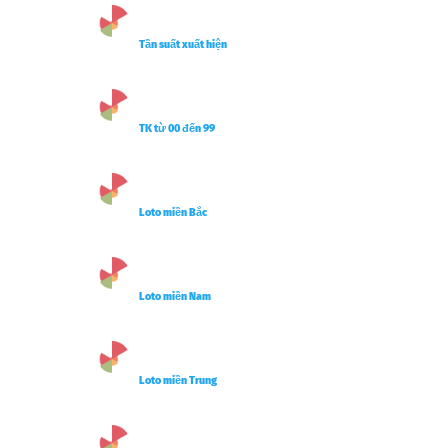
Tần suất xuất hiện
TK từ 00 đến 99
Loto miền Bắc
Loto miền Nam
Loto miền Trung