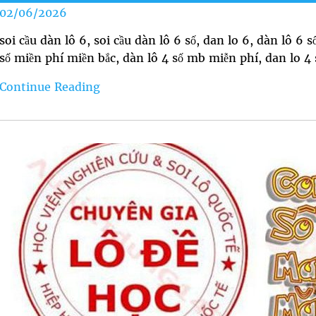
Posted
02/06/2026
on
soi cầu dàn lô 6, soi cầu dàn lô 6 số, dan lo 6, dàn lô 6 s
số miền phí miền bắc, dàn lô 4 số mb miễn phí, dan lo 4 
dự
Continue Reading
đoán
xs
cầu
chính
xác
nhất
dàn
lô
6
con
mb