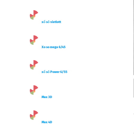
xổ số vietlott
Xo so mega 6/45
xổ số Power 6/55
Max 3D
Max 4D