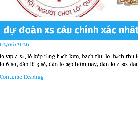
dự đoán xs cầu chính xác nhấ
Posted
02/06/2026
on
lo vip 4 số, lô kép rồng bạch kim, bach thu lo, bạch thu 
lo 6 so, dàn lô 3 số, dàn lô đẹp hôm nay, dan lo 4 so, dan
dự
Continue Reading
đoán
xs
cầu
chính
xác
nhất
dàn
lô