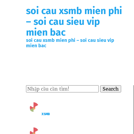
soi cau xsmb mien phi
– soi cau sieu vip
mien bac
soi cau xsmb mien phi – soi cau sieu vip
mien bac
Search
XSMB