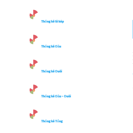
Thống kê lô kép
Thống kê Đầu
Thống kê Đuôi
Thống kê Đầu – Đuôi
Thống kê Tổng