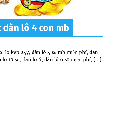
t dàn lô 4 con mb
lo, lo kep 247, dàn lô 4 số mb miễn phí, dan
 lo 10 so, dan lo 6, dàn lô 6 số miền phí, […]