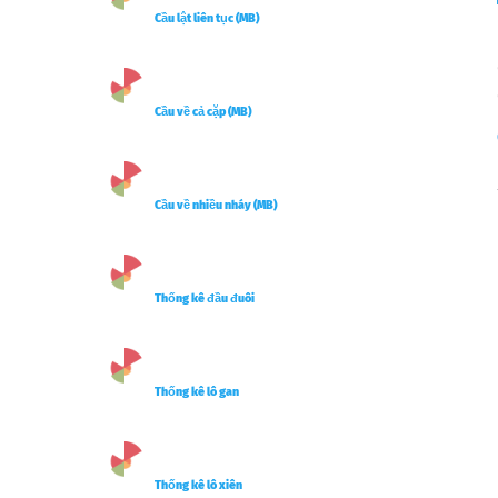
Cầu lật liên tục (MB)
Cầu về cả cặp (MB)
Cầu về nhiều nháy (MB)
Thống kê đầu đuôi
Thống kê lô gan
Thống kê lô xiên