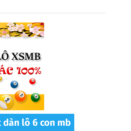
t dàn lô 6 con mb