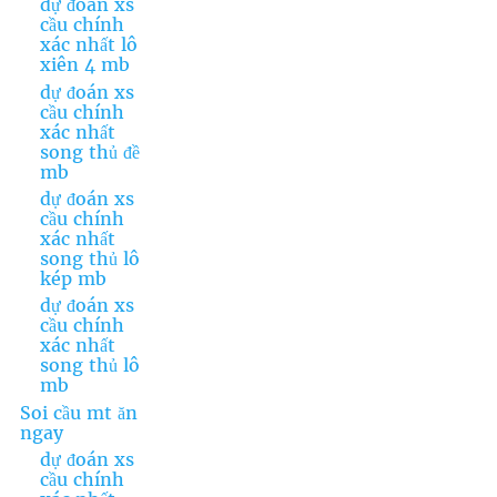
dự đoán xs
cầu chính
xác nhất lô
xiên 4 mb
dự đoán xs
cầu chính
xác nhất
song thủ đề
mb
dự đoán xs
cầu chính
xác nhất
song thủ lô
kép mb
dự đoán xs
cầu chính
xác nhất
song thủ lô
mb
Soi cầu mt ăn
ngay
dự đoán xs
cầu chính