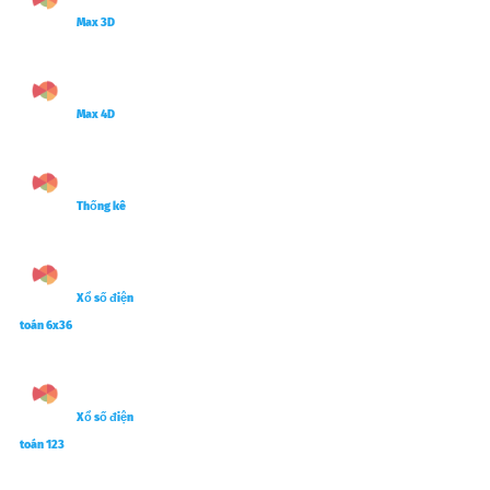
Max 3D
Max 4D
Thống kê
Xổ số điện
toán 6x36
Xổ số điện
toán 123