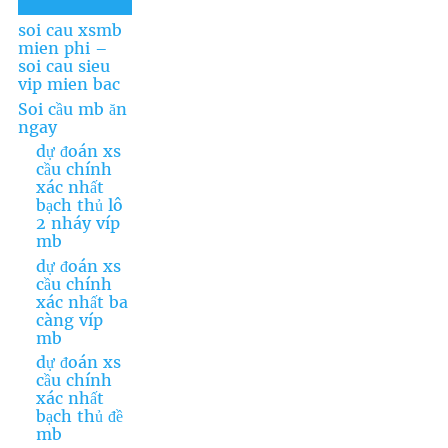
soi cau xsmb
mien phi –
soi cau sieu
vip mien bac
Soi cầu mb ăn
ngay
dự đoán xs
cầu chính
xác nhất
bạch thủ lô
2 nháy víp
mb
dự đoán xs
cầu chính
xác nhất ba
càng víp
mb
dự đoán xs
cầu chính
xác nhất
bạch thủ đề
mb