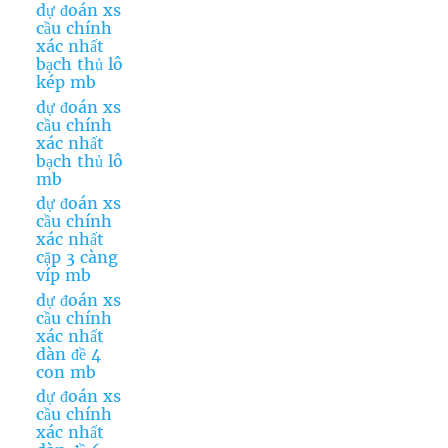
dự đoán xs
cầu chính
xác nhất
bạch thủ lô
kép mb
dự đoán xs
cầu chính
xác nhất
bạch thủ lô
mb
dự đoán xs
cầu chính
xác nhất
cặp 3 càng
víp mb
dự đoán xs
cầu chính
xác nhất
dàn đề 4
con mb
dự đoán xs
cầu chính
xác nhất