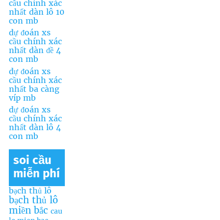
cầu chính xác
nhất dàn lô 10
con mb
dự đoán xs
cầu chính xác
nhất dàn đề 4
con mb
dự đoán xs
cầu chính xác
nhất ba càng
víp mb
dự đoán xs
cầu chính xác
nhất dàn lô 4
con mb
soi cầu
miễn phí
bạch thủ lô
bạch thủ lô
miền bắc
cau