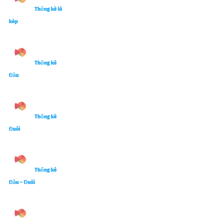
Thống kê lô
kép
Thống kê
Đầu
Thống kê
Đuôi
Thống kê
Đầu – Đuôi