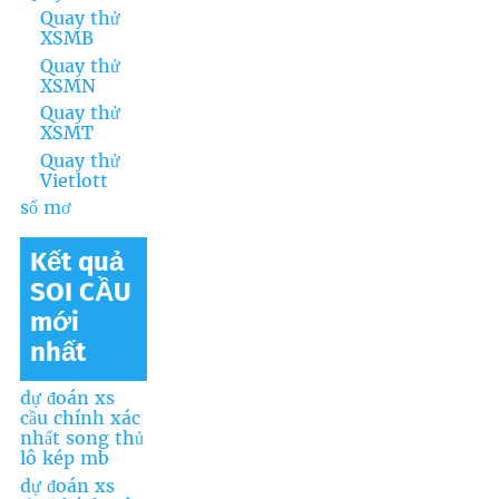
Quay thử
XSMB
Quay thử
XSMN
Quay thử
XSMT
Quay thử
Vietlott
sổ mơ
Kết quả
SOI CẦU
mới
nhất
dự đoán xs
cầu chính xác
nhất song thủ
lô kép mb
dự đoán xs