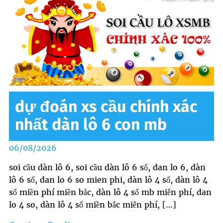
xác
nhất
dàn
lô
4
con
mb
dự đoán xs cầu chính xác
nhất dàn lô 6 con mb
Posted
06/08/2026
on
soi cầu dàn lô 6, soi cầu dàn lô 6 số, dan lo 6, dàn
lô 6 số, dan lo 6 so mien phi, dàn lô 4 số, dàn lô 4
số miền phí miền bắc, dàn lô 4 số mb miễn phí, dan
lo 4 so, dàn lô 4 số miền bắc miễn phí, […]