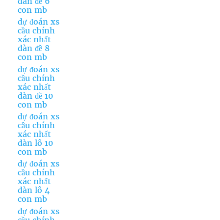
dàn đề 6
con mb
dự đoán xs
cầu chính
xác nhất
dàn đề 8
con mb
dự đoán xs
cầu chính
xác nhất
dàn đề 10
con mb
dự đoán xs
cầu chính
xác nhất
dàn lô 10
con mb
dự đoán xs
cầu chính
xác nhất
dàn lô 4
con mb
dự đoán xs
cầu chính