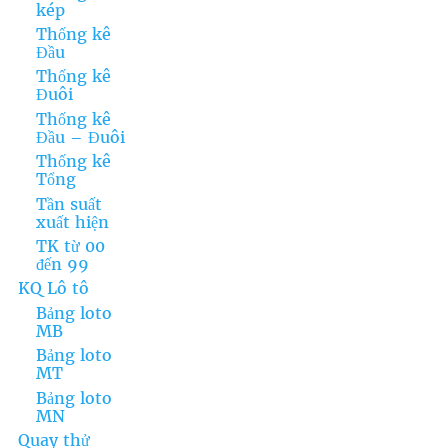
kép
Thống kê
Đầu
Thống kê
Đuôi
Thống kê
Đầu – Đuôi
Thống kê
Tổng
Tần suất
xuất hiện
TK từ 00
đến 99
KQ Lô tô
Bảng loto
MB
Bảng loto
MT
Bảng loto
MN
Quay thử