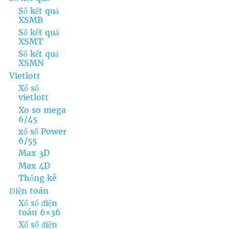
Sổ kết quả
XSMB
Sổ kết quả
XSMT
Sổ kết quả
XSMN
Vietlott
Xổ số
vietlott
Xo so mega
6/45
xổ số Power
6/55
Max 3D
Max 4D
Thống kê
Điện toán
Xổ số điện
toán 6×36
Xổ số điện