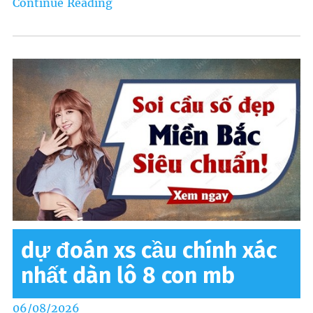
dự
Continue Reading
đoán
xs
cầu
chính
xác
nhất
dàn
lô
6
con
mb
dự đoán xs cầu chính xác
nhất dàn lô 8 con mb
Posted
06/08/2026