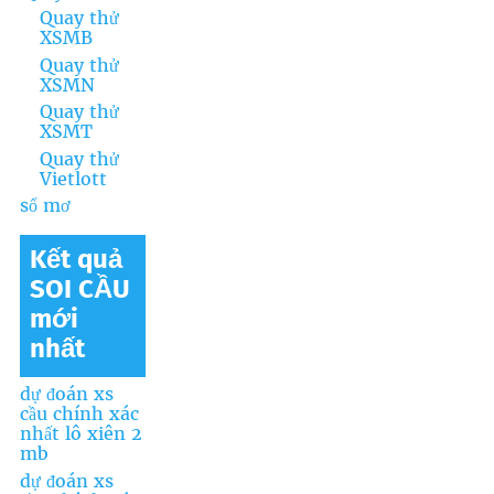
Quay thử
XSMB
Quay thử
XSMN
Quay thử
XSMT
Quay thử
Vietlott
sổ mơ
Kết quả
SOI CẦU
mới
nhất
dự đoán xs
cầu chính xác
nhất lô xiên 2
mb
dự đoán xs