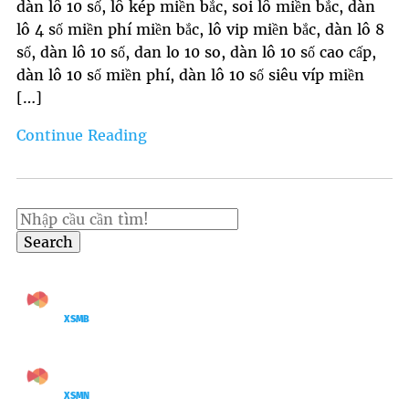
dàn lô 10 số, lô kép miền bắc, soi lô miền bắc, dàn
lô 4 số miền phí miền bắc, lô vip miền bắc, dàn lô 8
số, dàn lô 10 số, dan lo 10 so, dàn lô 10 số cao cấp,
dàn lô 10 số miền phí, dàn lô 10 số siêu víp miền
[…]
dự
Continue Reading
đoán
xs
cầu
chính
Search
xác
nhất
dàn
lô
XSMB
10
con
mb
XSMN