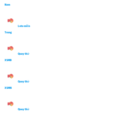
Nam
Loto miền
Trung
Quay thử
XSMB
Quay thử
XSMN
Quay thử