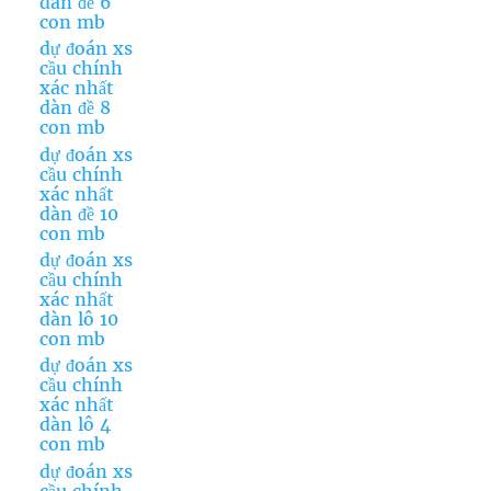
dàn đề 6
con mb
dự đoán xs
cầu chính
xác nhất
dàn đề 8
con mb
dự đoán xs
cầu chính
xác nhất
dàn đề 10
con mb
dự đoán xs
cầu chính
xác nhất
dàn lô 10
con mb
dự đoán xs
cầu chính
xác nhất
dàn lô 4
con mb
dự đoán xs
cầu chính