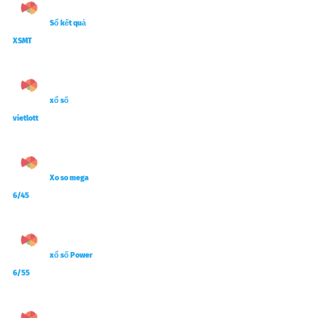
Sổ kết quả
XSMT
xổ số
vietlott
Xo so mega
6/45
xổ số Power
6/55