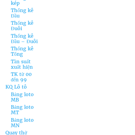
kép
Thống kê
Đầu
Thống kê
Đuôi
Thống kê
Đầu – Đuôi
Thống kê
Tổng
Tần suất
xuất hiện
TK từ 00
đến 99
KQ Lô tô
Bảng loto
MB
Bảng loto
MT
Bảng loto
MN
Quay thử