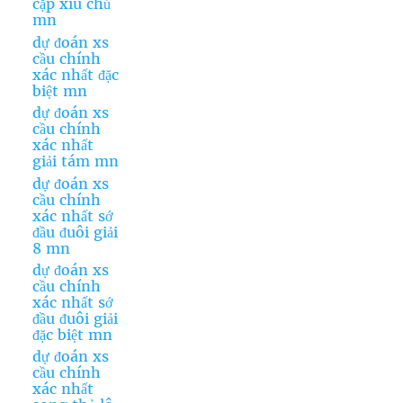
cặp xíu chủ
mn
dự đoán xs
cầu chính
xác nhất đặc
biệt mn
dự đoán xs
cầu chính
xác nhất
giải tám mn
dự đoán xs
cầu chính
xác nhất sớ
đầu đuôi giải
8 mn
dự đoán xs
cầu chính
xác nhất sớ
đầu đuôi giải
đặc biệt mn
dự đoán xs
cầu chính
xác nhất