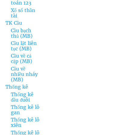
toán 123
Xổ số thần
tài
TK Cầu
Cầu bạch
thủ (MB)
Cầu lật liên
tục (MB)
Cầu về cả
cặp (MB)
Cầu về
nhiều nháy
(MB)
Thống kê
Thống kê
đầu đuôi
Thống kê lô
gan
Thống kê lô
xiên
Thống kê lô