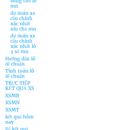
song thủ lô
mn
dự đoán xs
cầu chính
xác nhất
xíu chủ mn
dự đoán xs
cầu chính
xác nhất lô
3 số mn
Hướng dẫn lô
đề chuẩn
Tính toán lô
đề chuẩn
TRỰC TIẾP
KẾT QUẢ XS
XSMB
XSMN
XSMT
kết quả hôm
nay
Sổ kết quả