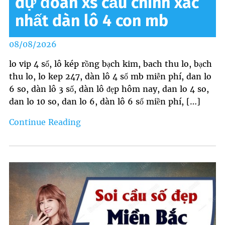
dự đoán xs cầu chính xác
nhất dàn lô 4 con mb
Posted
08/08/2026
on
lo vip 4 số, lô kép rồng bạch kim, bach thu lo, bạch
thu lo, lo kep 247, dàn lô 4 số mb miễn phí, dan lo
6 so, dàn lô 3 số, dàn lô đẹp hôm nay, dan lo 4 so,
dan lo 10 so, dan lo 6, dàn lô 6 số miền phí, […]
dự
Continue Reading
đoán
xs
cầu
chính
xác
nhất
dàn
lô