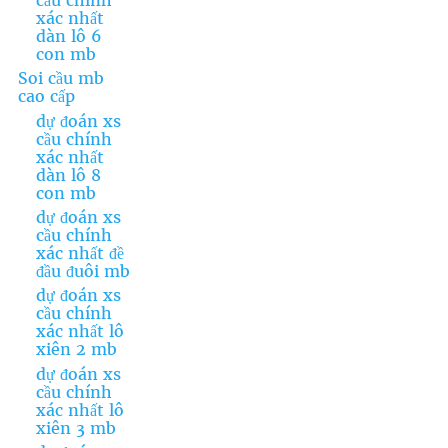
xác nhất
dàn lô 6
con mb
Soi cầu mb
cao cấp
dự đoán xs
cầu chính
xác nhất
dàn lô 8
con mb
dự đoán xs
cầu chính
xác nhất đề
đầu đuôi mb
dự đoán xs
cầu chính
xác nhất lô
xiên 2 mb
dự đoán xs
cầu chính
xác nhất lô
xiên 3 mb