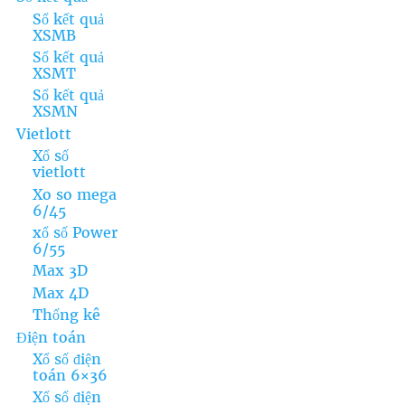
Sổ kết quả
XSMB
Sổ kết quả
XSMT
Sổ kết quả
XSMN
Vietlott
Xổ số
vietlott
Xo so mega
6/45
xổ số Power
6/55
Max 3D
Max 4D
Thống kê
Điện toán
Xổ số điện
toán 6×36
Xổ số điện