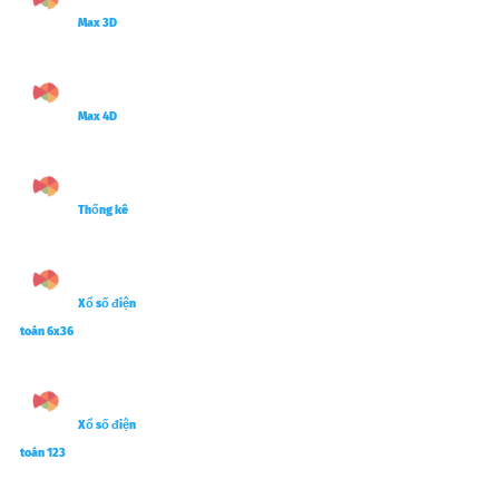
Max 3D
Max 4D
Thống kê
Xổ số điện
toán 6x36
Xổ số điện
toán 123