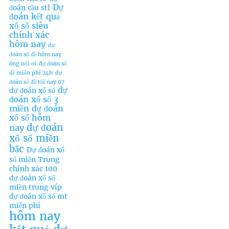
Dự
đoán cầu stl
đoán kết quả
xổ số siêu
chính xác
hôm nay
dự
đoán số đề hôm nay
ông nội ơi
dự đoán số
đề miễn phí 24h
dự
đoán số đề tối nay 07
dự
dự đoán xổ số
đoán xổ số 3
miền
dự đoán
xổ số hôm
dự đoán
nay
xổ số miền
bắc
Dự đoán xổ
số miền Trung
chính xác 100
dự đoán xổ số
miền trung víp
dự đoán xổ số mt
miễn phí
hôm nay