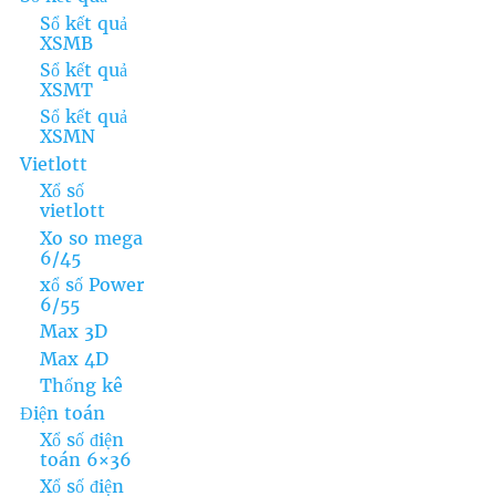
Sổ kết quả
XSMB
Sổ kết quả
XSMT
Sổ kết quả
XSMN
Vietlott
Xổ số
vietlott
Xo so mega
6/45
xổ số Power
6/55
Max 3D
Max 4D
Thống kê
Điện toán
Xổ số điện
toán 6×36
Xổ số điện