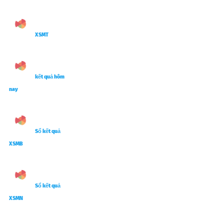
XSMT
kết quả hôm
nay
Sổ kết quả
XSMB
Sổ kết quả
XSMN