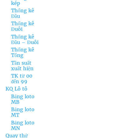
kép
Thống kê
Đầu
Thống kê
Đuôi
Thống kê
Đầu – Đuôi
Thống kê
Tổng
Tần suất
xuất hiện
TK từ 00
đến 99
KQ Lô tô
Bảng loto
MB
Bảng loto
MT
Bảng loto
MN
Quay thử