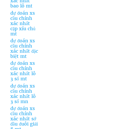
xác nhất
bao lô mt
dự đoán xs
cầu chính
xác nhất
cặp xíu chủ
mt
dự đoán xs
cầu chính
xác nhất đặc
biệt mt
dự đoán xs
cầu chính
xác nhất lô
3 số mt
dự đoán xs
cầu chính
xác nhất lô
3 số mn
dự đoán xs
cầu chính
xác nhất sớ
đầu đuôi giải