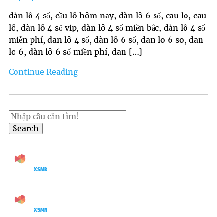
on
dàn lô 4 số, cầu lô hôm nay, dàn lô 6 số, cau lo, cau
lô, dàn lô 4 số vip, dàn lô 4 số miền bắc, dàn lô 4 số
miễn phí, dan lô 4 số, dàn lô 6 số, dan lo 6 so, dan
lo 6, dàn lô 6 số miền phí, dan […]
dự
Continue Reading
đoán
xs
cầu
chính
Search
xác
nhất
dàn
lô
XSMB
8
con
mb
XSMN