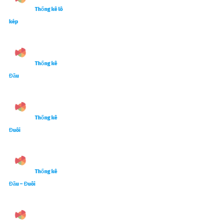
Thống kê lô
kép
Thống kê
Đầu
Thống kê
Đuôi
Thống kê
Đầu – Đuôi