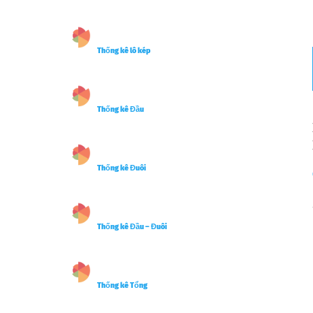
Thống kê lô kép
Thống kê Đầu
Thống kê Đuôi
Thống kê Đầu – Đuôi
Thống kê Tổng