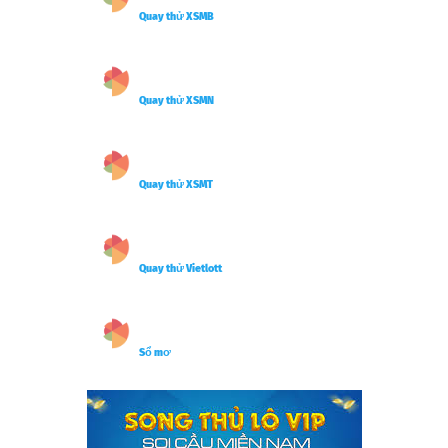
Quay thử XSMB
Quay thử XSMN
Quay thử XSMT
Quay thử Vietlott
Sổ mơ