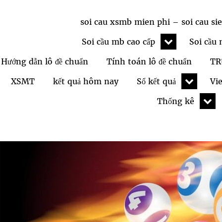
soi cau xsmb mien phi – soi cau si
expand
Soi cầu mb cao cấp
Soi cầu
child
menu
Hướng dẫn lô đề chuẩn
Tính toán lô đề chuẩn
TR
expand
XSMT
kết quả hôm nay
Sổ kết quả
Vie
child
menu
expan
Thống kê
child
menu