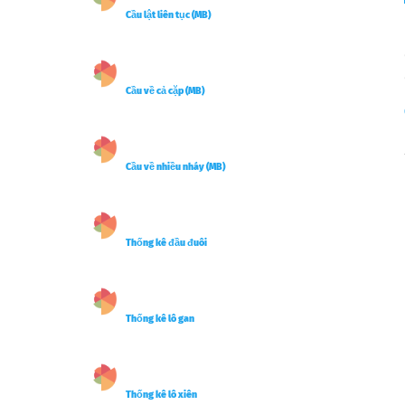
Cầu lật liên tục (MB)
Cầu về cả cặp (MB)
Cầu về nhiều nháy (MB)
Thống kê đầu đuôi
Thống kê lô gan
Thống kê lô xiên