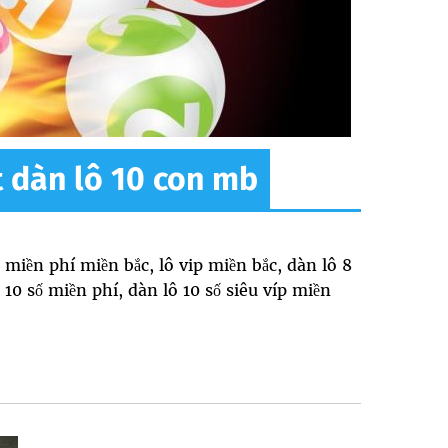
t dàn lô 10 con mb
ố miền phí miền bắc, lô vip miền bắc, dàn lô 8
ô 10 số miền phí, dàn lô 10 số siêu víp miền