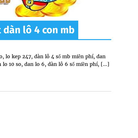
t dàn lô 4 con mb
lo, lo kep 247, dàn lô 4 số mb miễn phí, dan
 lo 10 so, dan lo 6, dàn lô 6 số miền phí, […]