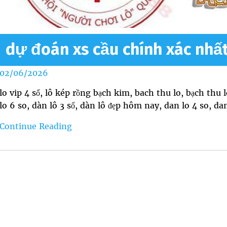
dự đoán xs cầu chính xác nhấ
Posted
02/06/2026
on
lo vip 4 số, lô kép rồng bạch kim, bach thu lo, bạch thu 
lo 6 so, dàn lô 3 số, dàn lô đẹp hôm nay, dan lo 4 so, dan
dự
Continue Reading
đoán
xs
cầu
chính
xác
nhất
dàn
lô