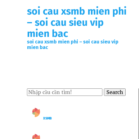
soi cau xsmb mien phi
– soi cau sieu vip
mien bac
soi cau xsmb mien phi – soi cau sieu vip
mien bac
Search
XSMB