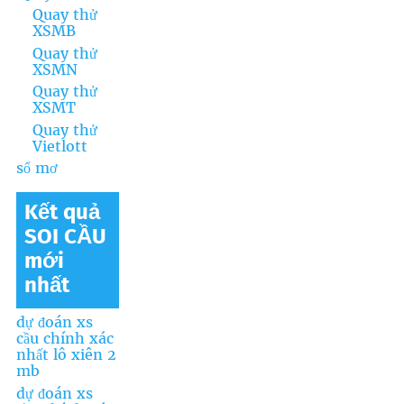
Quay thử
XSMB
Quay thử
XSMN
Quay thử
XSMT
Quay thử
Vietlott
sổ mơ
Kết quả
SOI CẦU
mới
nhất
dự đoán xs
cầu chính xác
nhất lô xiên 2
mb
dự đoán xs