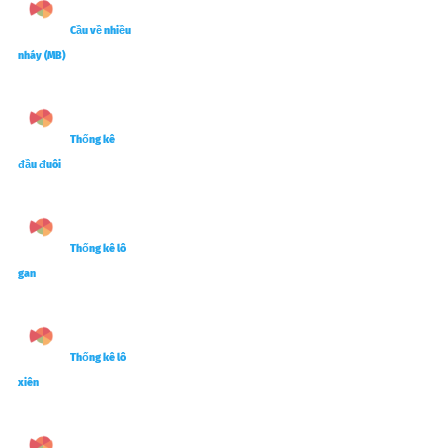
Cầu về nhiều
nháy (MB)
Thống kê
đầu đuôi
Thống kê lô
gan
Thống kê lô
xiên