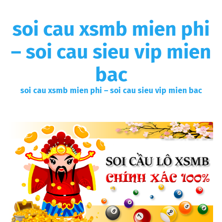
soi cau xsmb mien phi
– soi cau sieu vip mien
bac
soi cau xsmb mien phi – soi cau sieu vip mien bac