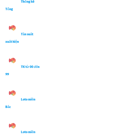
Thống kê
Tổng
Tần suất
xuất hiện
TK từ 00 đến
99
Loto miền
Bắc
Loto miền