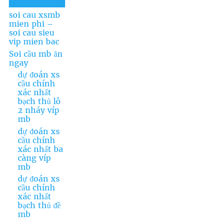
soi cau xsmb
mien phi –
soi cau sieu
vip mien bac
Soi cầu mb ăn
ngay
dự đoán xs
cầu chính
xác nhất
bạch thủ lô
2 nháy víp
mb
dự đoán xs
cầu chính
xác nhất ba
càng víp
mb
dự đoán xs
cầu chính
xác nhất
bạch thủ đề
mb