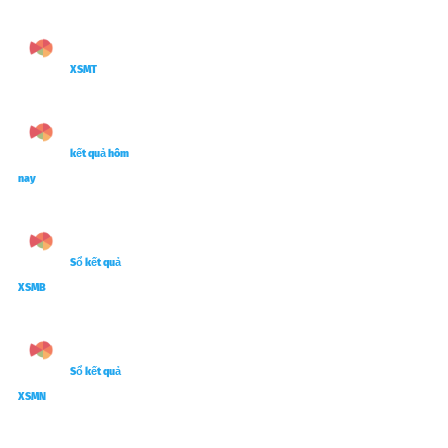
XSMT
kết quả hôm
nay
Sổ kết quả
XSMB
Sổ kết quả
XSMN