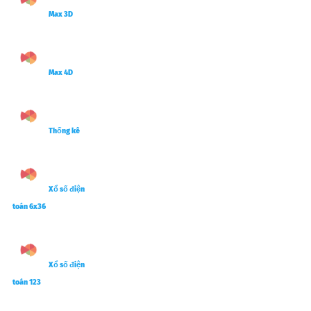
Max 3D
Max 4D
Thống kê
Xổ số điện
toán 6x36
Xổ số điện
toán 123