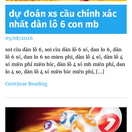
dự đoán xs cầu chính xác
nhất dàn lô 6 con mb
Posted
05/08/2026
on
soi cầu dàn lô 6, soi cầu dàn lô 6 số, dan lo 6, dàn
lô 6 số, dan lo 6 so mien phi, dàn lô 4 số, dàn lô 4
số miền phí miền bắc, dàn lô 4 số mb miễn phí, dan
lo 4 so, dàn lô 4 số miền bắc miễn phí, […]
dự
Continue Reading
đoán
xs
cầu
chính
xác
nhất