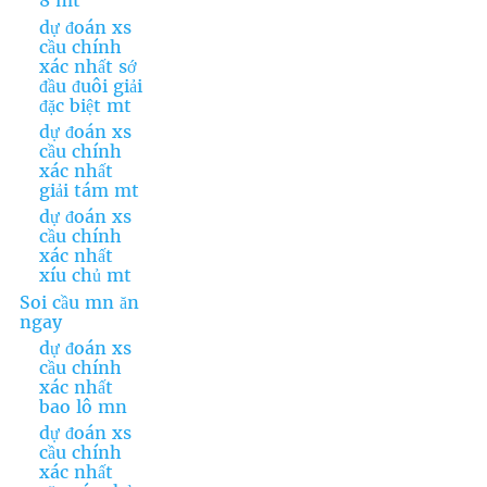
8 mt
dự đoán xs
cầu chính
xác nhất sớ
đầu đuôi giải
đặc biệt mt
dự đoán xs
cầu chính
xác nhất
giải tám mt
dự đoán xs
cầu chính
xác nhất
xíu chủ mt
Soi cầu mn ăn
ngay
dự đoán xs
cầu chính
xác nhất
bao lô mn
dự đoán xs
cầu chính
xác nhất