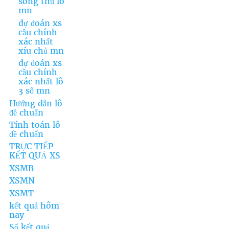
song thủ lô
mn
dự đoán xs
cầu chính
xác nhất
xíu chủ mn
dự đoán xs
cầu chính
xác nhất lô
3 số mn
Hướng dẫn lô
đề chuẩn
Tính toán lô
đề chuẩn
TRỰC TIẾP
KẾT QUẢ XS
XSMB
XSMN
XSMT
kết quả hôm
nay
Sổ kết quả