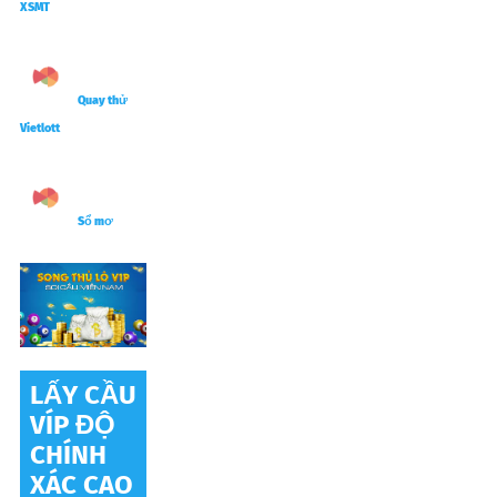
XSMT
Quay thử
Vietlott
Sổ mơ
LẤY CẦU
VÍP ĐỘ
CHÍNH
XÁC CAO