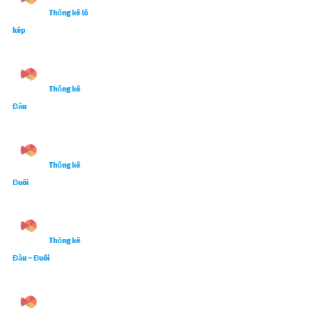
Thống kê lô
kép
Thống kê
Đầu
Thống kê
Đuôi
Thống kê
Đầu – Đuôi