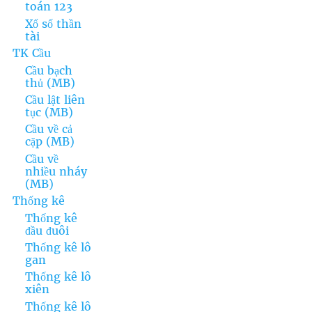
toán 123
Xổ số thần
tài
TK Cầu
Cầu bạch
thủ (MB)
Cầu lật liên
tục (MB)
Cầu về cả
cặp (MB)
Cầu về
nhiều nháy
(MB)
Thống kê
Thống kê
đầu đuôi
Thống kê lô
gan
Thống kê lô
xiên
Thống kê lô