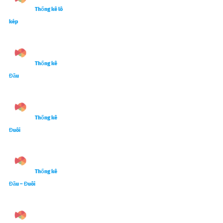
Thống kê lô
kép
Thống kê
Đầu
Thống kê
Đuôi
Thống kê
Đầu – Đuôi