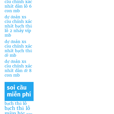
cầu chính xác
nhất dàn lô 6
con mb
dự đoán xs
cầu chính xác
nhất bạch thủ
lô 2 nháy víp
mb
dự đoán xs
cầu chính xác
nhất bạch thủ
đề mb
dự đoán xs
cầu chính xác
nhất dàn đề 8
con mb
soi cầu
miễn phí
bạch thủ lô
bạch thủ lô
miền bắc
cau