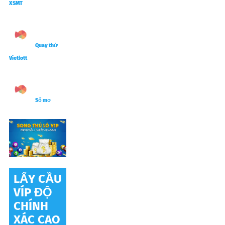
XSMT
Quay thử
Vietlott
Sổ mơ
LẤY CẦU
VÍP ĐỘ
CHÍNH
XÁC CAO