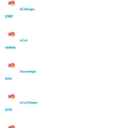
Sổ kết quả
XSMT
xổ số
vietlott
Xo so mega
6/45
xổ số Power
6/55