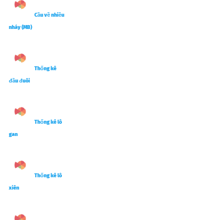
Cầu về nhiều
nháy (MB)
Thống kê
đầu đuôi
Thống kê lô
gan
Thống kê lô
xiên