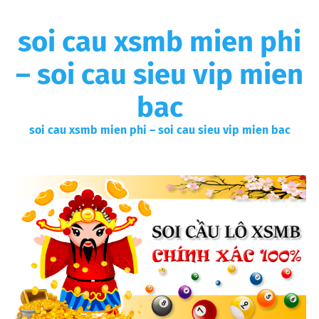
soi cau xsmb mien phi
– soi cau sieu vip mien
bac
soi cau xsmb mien phi – soi cau sieu vip mien bac