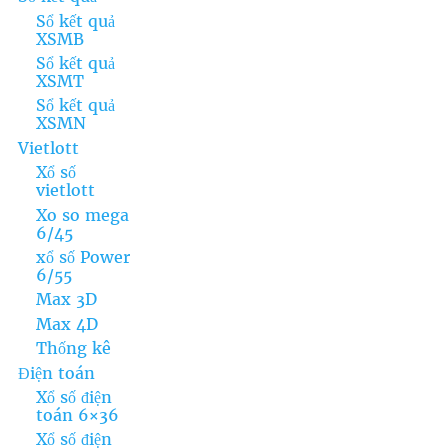
Sổ kết quả
XSMB
Sổ kết quả
XSMT
Sổ kết quả
XSMN
Vietlott
Xổ số
vietlott
Xo so mega
6/45
xổ số Power
6/55
Max 3D
Max 4D
Thống kê
Điện toán
Xổ số điện
toán 6×36
Xổ số điện