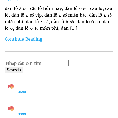
on
dàn lô 4 số, cầu lô hôm nay, dàn lô 6 số, cau lo, cau
lô, dàn lô 4 số vip, dàn lô 4 số miền bắc, dàn lô 4 số
miễn phí, dan lô 4 số, dàn lô 6 số, dan lo 6 so, dan
lo 6, dàn lô 6 số miền phí, dan […]
dự
Continue Reading
đoán
xs
cầu
chính
Search
xác
nhất
dàn
lô
XSMB
8
con
mb
XSMN