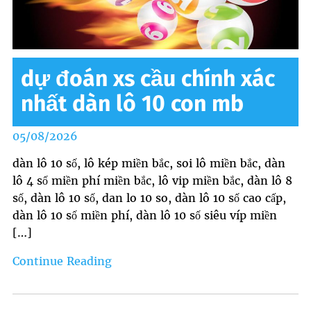
dàn
lô
6
con
dự đoán xs cầu chính xác
mb
nhất dàn lô 10 con mb
Posted
05/08/2026
on
dàn lô 10 số, lô kép miền bắc, soi lô miền bắc, dàn
lô 4 số miền phí miền bắc, lô vip miền bắc, dàn lô 8
số, dàn lô 10 số, dan lo 10 so, dàn lô 10 số cao cấp,
dàn lô 10 số miền phí, dàn lô 10 số siêu víp miền
[…]
dự
Continue Reading
đoán
xs