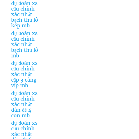
dự đoán xs
cầu chính
xác nhất
bạch thủ lô
kép mb
dự đoán xs
cầu chính
xác nhất
bạch thủ lô
mb
dự đoán xs
cầu chính
xác nhất
cặp 3 càng
víp mb
dự đoán xs
cầu chính
xác nhất
dàn đề 4
con mb
dự đoán xs
cầu chính
xác nhất