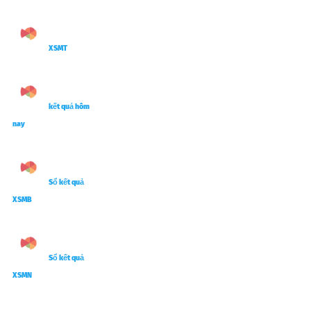
XSMT
kết quả hôm
nay
Sổ kết quả
XSMB
Sổ kết quả
XSMN