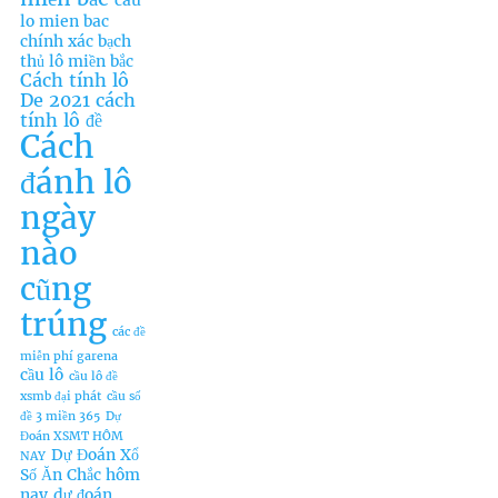
lo mien bac
chính xác bạch
thủ lô miền bắc
Cách tính lô
De 2021
cách
tính lô đề
Cách
đánh lô
ngày
nào
cũng
trúng
các đề
miễn phí garena
cầu lô
cầu lô đề
xsmb đại phát
cầu số
đề 3 miền 365
Dự
Đoán XSMT HÔM
Dự Đoán Xổ
NAY
Số Ăn Chắc hôm
nay
dự đoán