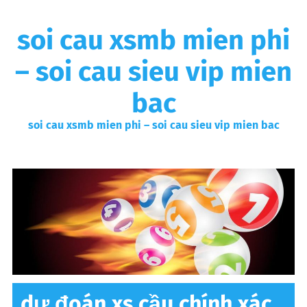
soi cau xsmb mien phi
– soi cau sieu vip mien
bac
soi cau xsmb mien phi – soi cau sieu vip mien bac
dự đoán xs cầu chính xác