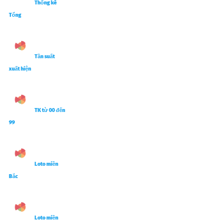
Thống kê
Tổng
Tần suất
xuất hiện
TK từ 00 đến
99
Loto miền
Bắc
Loto miền