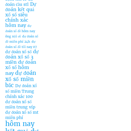
Dự
đoán cầu stl
đoán kết quả
xổ số siêu
chính xác
hôm nay
dự
đoán số đề hôm nay
ông nội ơi
dự đoán số
đề miễn phí 24h
dự
đoán số đề tối nay 07
dự
dự đoán xổ số
đoán xổ số 3
miền
dự đoán
xổ số hôm
dự đoán
nay
xổ số miền
bắc
Dự đoán xổ
số miền Trung
chính xác 100
dự đoán xổ số
miền trung víp
dự đoán xổ số mt
miễn phí
hôm nay