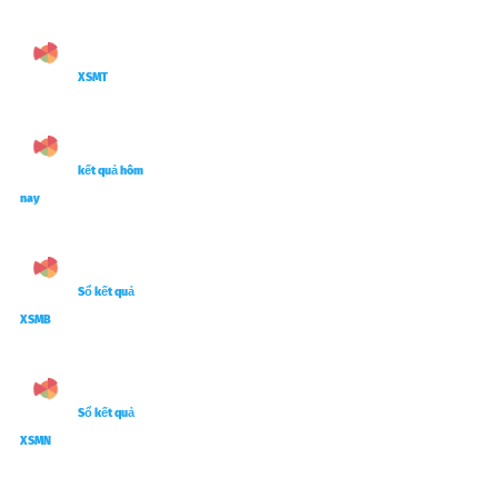
XSMT
kết quả hôm
nay
Sổ kết quả
XSMB
Sổ kết quả
XSMN