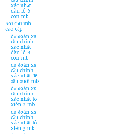
xác nhất
dàn lô 6
con mb
Soi cầu mb
cao cấp
dự đoán xs
cầu chính
xác nhất
dàn lô 8
con mb
dự đoán xs
cầu chính
xác nhất đề
đầu đuôi mb
dự đoán xs
cầu chính
xác nhất lô
xiên 2 mb
dự đoán xs
cầu chính
xác nhất lô
xiên 3 mb