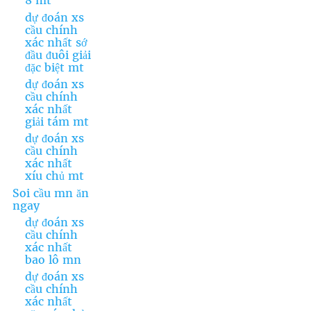
8 mt
dự đoán xs
cầu chính
xác nhất sớ
đầu đuôi giải
đặc biệt mt
dự đoán xs
cầu chính
xác nhất
giải tám mt
dự đoán xs
cầu chính
xác nhất
xíu chủ mt
Soi cầu mn ăn
ngay
dự đoán xs
cầu chính
xác nhất
bao lô mn
dự đoán xs
cầu chính
xác nhất