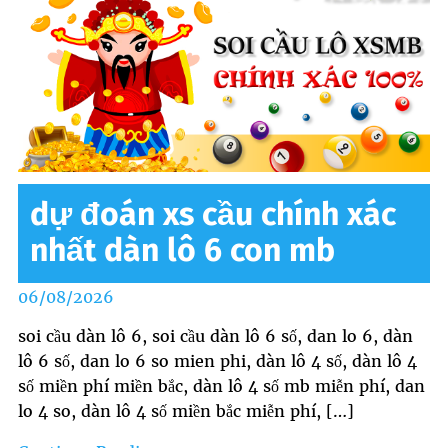
xác
nhất
dàn
lô
4
con
mb
dự đoán xs cầu chính xác
nhất dàn lô 6 con mb
Posted
06/08/2026
on
soi cầu dàn lô 6, soi cầu dàn lô 6 số, dan lo 6, dàn
lô 6 số, dan lo 6 so mien phi, dàn lô 4 số, dàn lô 4
số miền phí miền bắc, dàn lô 4 số mb miễn phí, dan
lo 4 so, dàn lô 4 số miền bắc miễn phí, […]