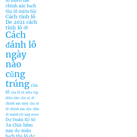
lo mien bac
chính xác bạch
thủ lô miền bắc
Cách tính lô
De 2021
cách
tính lô đề
Cách
đánh lô
ngày
nào
cũng
trúng
cầu
lô
cầu lô đề siêu vip
diễn đàn
cầu số đề
chính xác 999
cầu số
đề chính xác đầu
dàn
đề xsmb tối nay euro
Dự Đoán Xổ Số
Ăn Chắc hôm
nay
dự đoán
bạch thủ lô
dự