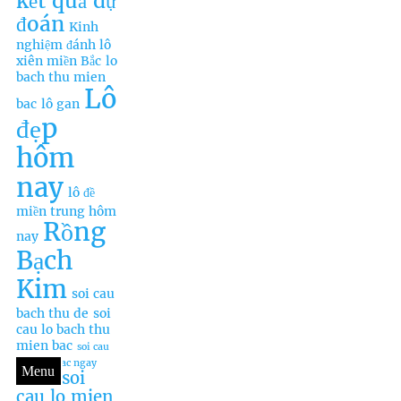
kết quả dự
đoán
Kinh
nghiệm đánh lô
xiên miền Bắc
lo
bach thu mien
Lô
bac
lô gan
đẹp
hôm
nay
lô đề
miền trung hôm
Rồng
nay
Bạch
Kim
soi cau
bach thu de
soi
cau lo bach thu
mien bac
soi cau
lo mien bac ngay
Menu
soi
hom nay
cau lo mien