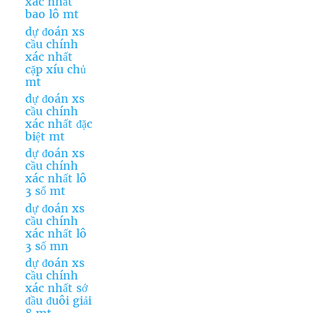
xác nhất
bao lô mt
dự đoán xs
cầu chính
xác nhất
cặp xíu chủ
mt
dự đoán xs
cầu chính
xác nhất đặc
biệt mt
dự đoán xs
cầu chính
xác nhất lô
3 số mt
dự đoán xs
cầu chính
xác nhất lô
3 số mn
dự đoán xs
cầu chính
xác nhất sớ
đầu đuôi giải