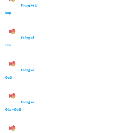
Thống kê lô
kép
Thống kê
Đầu
Thống kê
Đuôi
Thống kê
Đầu – Đuôi