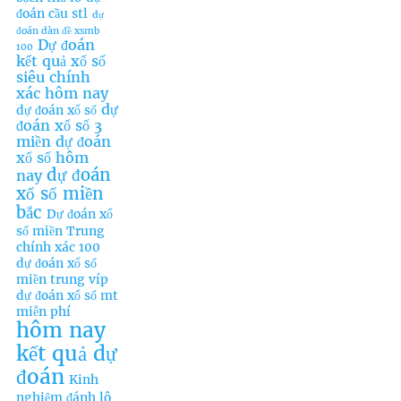
đoán cầu stl
dự
đoán dàn đề xsmb
Dự đoán
100
kết quả xổ số
siêu chính
xác hôm nay
dự
dự đoán xổ số
đoán xổ số 3
miền
dự đoán
xổ số hôm
dự đoán
nay
xổ số miền
bắc
Dự đoán xổ
số miền Trung
chính xác 100
dự đoán xổ số
miền trung víp
dự đoán xổ số mt
miễn phí
hôm nay
kết quả dự
đoán
Kinh
nghiệm đánh lô