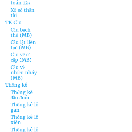
toán 123
Xổ số thần
tài
TK Cầu
Cầu bạch
thủ (MB)
Cầu lật liên
tục (MB)
Cầu về cả
cặp (MB)
Cầu về
nhiều nháy
(MB)
Thống kê
Thống kê
đầu đuôi
Thống kê lô
gan
Thống kê lô
xiên
Thống kê lô