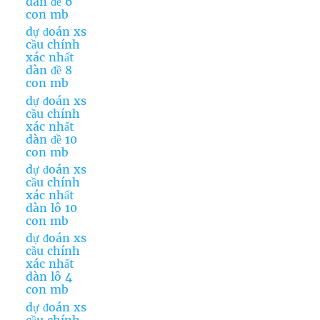
dàn đề 6
con mb
dự đoán xs
cầu chính
xác nhất
dàn đề 8
con mb
dự đoán xs
cầu chính
xác nhất
dàn đề 10
con mb
dự đoán xs
cầu chính
xác nhất
dàn lô 10
con mb
dự đoán xs
cầu chính
xác nhất
dàn lô 4
con mb
dự đoán xs
cầu chính