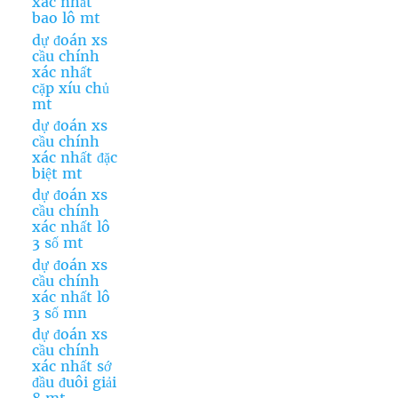
xác nhất
bao lô mt
dự đoán xs
cầu chính
xác nhất
cặp xíu chủ
mt
dự đoán xs
cầu chính
xác nhất đặc
biệt mt
dự đoán xs
cầu chính
xác nhất lô
3 số mt
dự đoán xs
cầu chính
xác nhất lô
3 số mn
dự đoán xs
cầu chính
xác nhất sớ
đầu đuôi giải