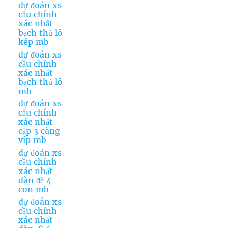
dự đoán xs
cầu chính
xác nhất
bạch thủ lô
kép mb
dự đoán xs
cầu chính
xác nhất
bạch thủ lô
mb
dự đoán xs
cầu chính
xác nhất
cặp 3 càng
víp mb
dự đoán xs
cầu chính
xác nhất
dàn đề 4
con mb
dự đoán xs
cầu chính
xác nhất