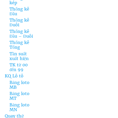
kép
Thống kê
Đầu
Thống kê
Đuôi
Thống kê
Đầu – Đuôi
Thống kê
Tổng
Tần suất
xuất hiện
TK từ 00
đến 99
KQ Lô tô
Bảng loto
MB
Bảng loto
MT
Bảng loto
MN
Quay thử