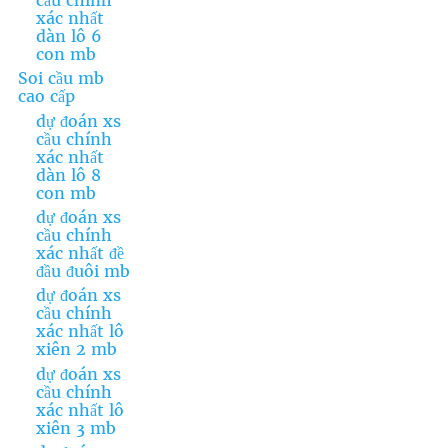
xác nhất
dàn lô 6
con mb
Soi cầu mb
cao cấp
dự đoán xs
cầu chính
xác nhất
dàn lô 8
con mb
dự đoán xs
cầu chính
xác nhất đề
đầu đuôi mb
dự đoán xs
cầu chính
xác nhất lô
xiên 2 mb
dự đoán xs
cầu chính
xác nhất lô
xiên 3 mb