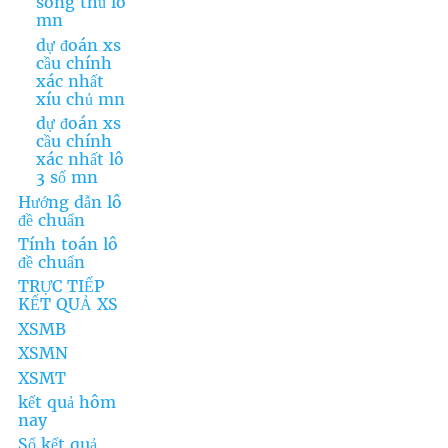
song thủ lô
mn
dự đoán xs
cầu chính
xác nhất
xíu chủ mn
dự đoán xs
cầu chính
xác nhất lô
3 số mn
Hướng dẫn lô
đề chuẩn
Tính toán lô
đề chuẩn
TRỰC TIẾP
KẾT QUẢ XS
XSMB
XSMN
XSMT
kết quả hôm
nay
Sổ kết quả