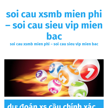
soi cau xsmb mien phi
– soi cau sieu vip mien
bac
soi cau xsmb mien phi – soi cau sieu vip mien bac
dự đoán xs cầu chính xác