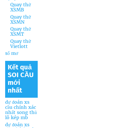
Quay thử
XSMB
Quay thử
XSMN
Quay thử
XSMT
Quay thử
Vietlott
sổ mơ
Kết quả
SOI CẦU
mới
nhất
dự đoán xs
cầu chính xác
nhất song thủ
lô kép mb
dự đoán xs