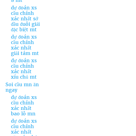
8 mt
dự đoán xs
cầu chính
xác nhất sớ
đầu đuôi giải
đặc biệt mt
dự đoán xs
cầu chính
xác nhất
giải tám mt
dự đoán xs
cầu chính
xác nhất
xíu chủ mt
Soi cầu mn ăn
ngay
dự đoán xs
cầu chính
xác nhất
bao lô mn
dự đoán xs
cầu chính
xác nhất