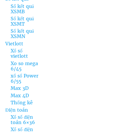
Sổ kết quả
XSMB
Sổ kết quả
XSMT
Sổ kết quả
XSMN
Vietlott
Xổ số
vietlott
Xo so mega
6/45
xổ số Power
6/55
Max 3D
Max 4D
Thống kê
Điện toán
Xổ số điện
toán 6×36
Xổ số điện