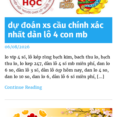
lô
10
con
mb
dự đoán xs cầu chính xác
nhất dàn lô 4 con mb
Posted
06/08/2026
on
lo vip 4 số, lô kép rồng bạch kim, bach thu lo, bạch
thu lo, lo kep 247, dàn lô 4 số mb miễn phí, dan lo
6 so, dàn lô 3 số, dàn lô đẹp hôm nay, dan lo 4 so,
dan lo 10 so, dan lo 6, dàn lô 6 số miền phí, […]
dự
Continue Reading
đoán
xs
cầu
chính