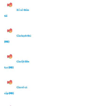
Xổ số thần
tài
Cầu bạch thủ
(MB)
Cầu lật liên
tục (MB)
Cầu về cả
cặp (MB)