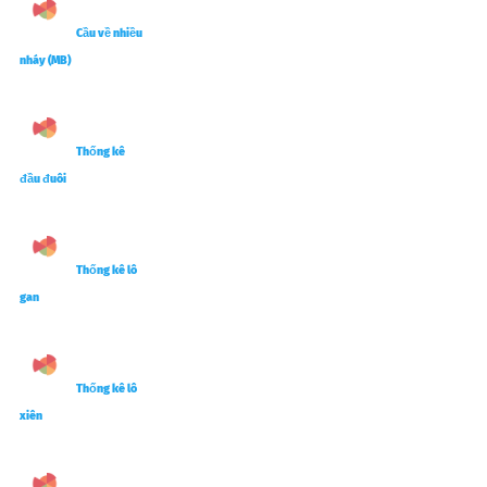
Cầu về nhiều
nháy (MB)
Thống kê
đầu đuôi
Thống kê lô
gan
Thống kê lô
xiên