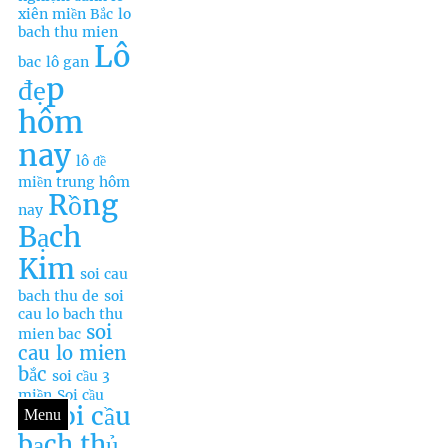
xiên miền Bắc
lo
bach thu mien
Lô
bac
lô gan
đẹp
hôm
nay
lô đề
miền trung hôm
Rồng
nay
Bạch
Kim
soi cau
bach thu de
soi
cau lo bach thu
soi
mien bac
cau lo mien
bắc
soi cầu 3
miền
Soi cầu
soi cầu
Menu
247
bạch thủ