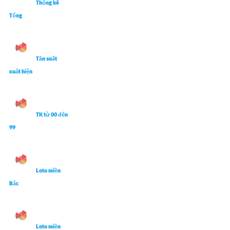
Thống kê
Tổng
Tần suất
xuất hiện
TK từ 00 đến
99
Loto miền
Bắc
Loto miền