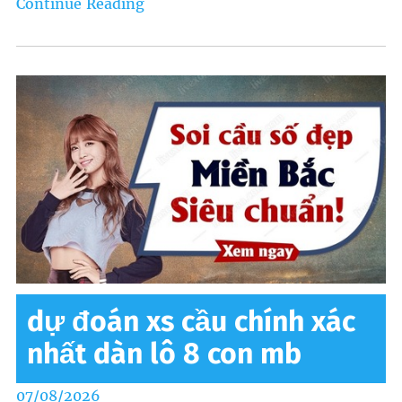
dự
Continue Reading
đoán
xs
cầu
chính
xác
nhất
dàn
lô
6
con
mb
dự đoán xs cầu chính xác
nhất dàn lô 8 con mb
Posted
07/08/2026