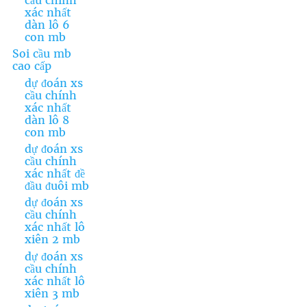
xác nhất
dàn lô 6
con mb
Soi cầu mb
cao cấp
dự đoán xs
cầu chính
xác nhất
dàn lô 8
con mb
dự đoán xs
cầu chính
xác nhất đề
đầu đuôi mb
dự đoán xs
cầu chính
xác nhất lô
xiên 2 mb
dự đoán xs
cầu chính
xác nhất lô
xiên 3 mb