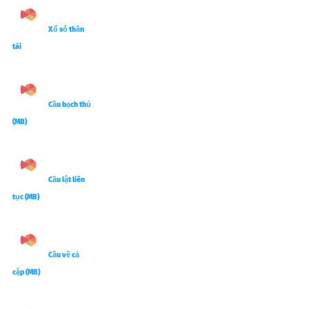
Xổ số thần
tài
Cầu bạch thủ
(MB)
Cầu lật liên
tục (MB)
Cầu về cả
cặp (MB)