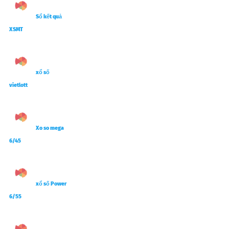
Sổ kết quả
XSMT
xổ số
vietlott
Xo so mega
6/45
xổ số Power
6/55