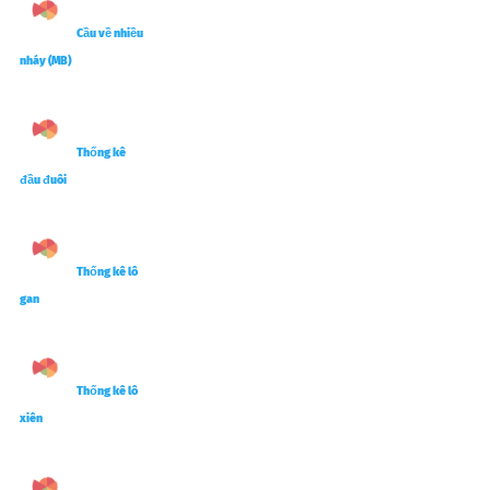
Cầu về nhiều
nháy (MB)
Thống kê
đầu đuôi
Thống kê lô
gan
Thống kê lô
xiên