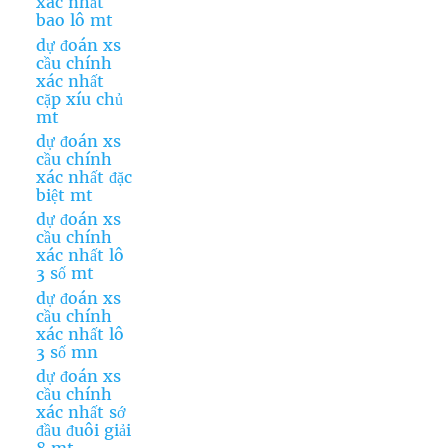
xác nhất
bao lô mt
dự đoán xs
cầu chính
xác nhất
cặp xíu chủ
mt
dự đoán xs
cầu chính
xác nhất đặc
biệt mt
dự đoán xs
cầu chính
xác nhất lô
3 số mt
dự đoán xs
cầu chính
xác nhất lô
3 số mn
dự đoán xs
cầu chính
xác nhất sớ
đầu đuôi giải