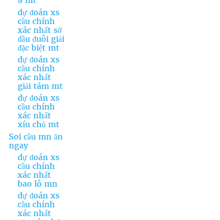
8 mt
dự đoán xs
cầu chính
xác nhất sớ
đầu đuôi giải
đặc biệt mt
dự đoán xs
cầu chính
xác nhất
giải tám mt
dự đoán xs
cầu chính
xác nhất
xíu chủ mt
Soi cầu mn ăn
ngay
dự đoán xs
cầu chính
xác nhất
bao lô mn
dự đoán xs
cầu chính
xác nhất