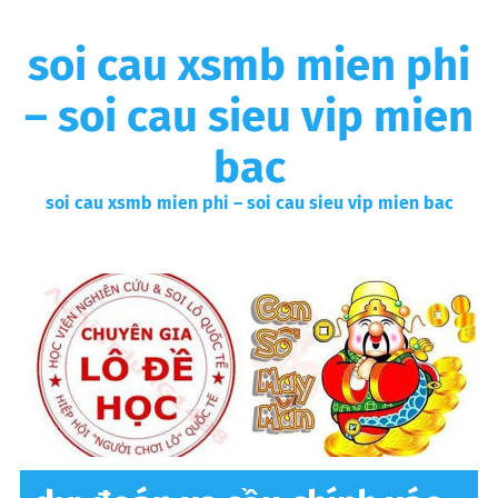
soi cau xsmb mien phi
– soi cau sieu vip mien
bac
soi cau xsmb mien phi – soi cau sieu vip mien bac