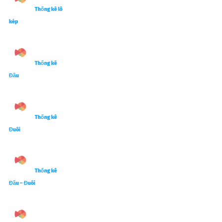
Thống kê lô
kép
Thống kê
Đầu
Thống kê
Đuôi
Thống kê
Đầu – Đuôi