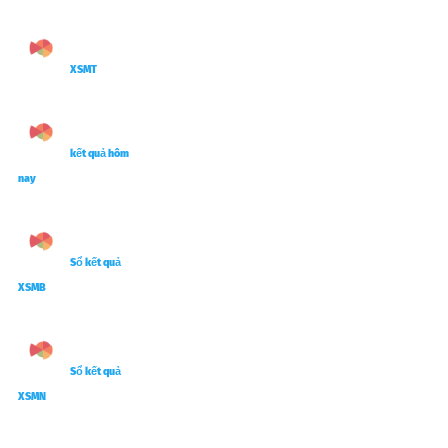
XSMT
kết quả hôm
nay
Sổ kết quả
XSMB
Sổ kết quả
XSMN