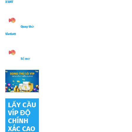
XSMT
Quay thử
Vietlott
Sổ mơ
LẤY CẦU
VÍP ĐỘ
CHÍNH
XÁC CAO