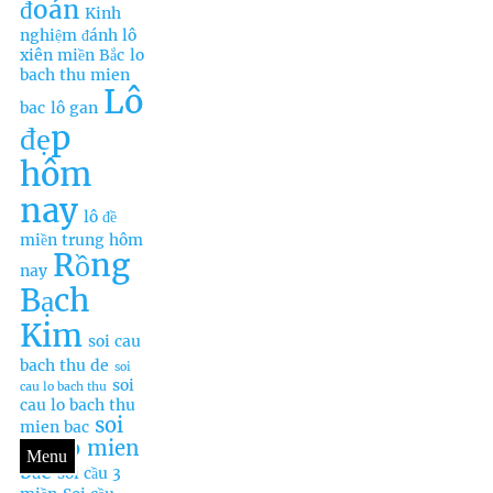
đoán
Kinh
nghiệm đánh lô
xiên miền Bắc
lo
bach thu mien
Lô
bac
lô gan
đẹp
hôm
nay
lô đề
miền trung hôm
Rồng
nay
Bạch
Kim
soi cau
bach thu de
soi
soi
cau lo bach thu
cau lo bach thu
soi
mien bac
cau lo mien
Menu
bắc
soi cầu 3