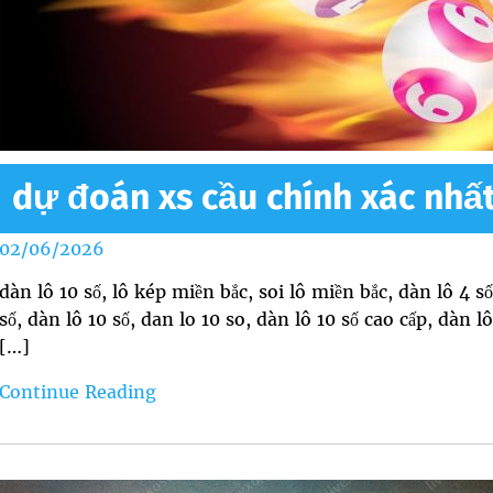
dự đoán xs cầu chính xác nhấ
Posted
02/06/2026
on
dàn lô 10 số, lô kép miền bắc, soi lô miền bắc, dàn lô 4 s
số, dàn lô 10 số, dan lo 10 so, dàn lô 10 số cao cấp, dàn l
[…]
dự
Continue Reading
đoán
xs
cầu