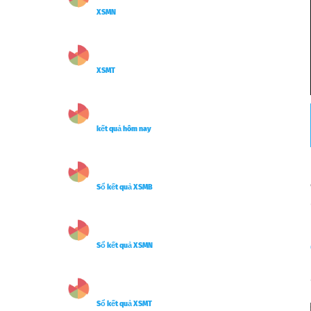
XSMN
XSMT
kết quả hôm nay
Sổ kết quả XSMB
Sổ kết quả XSMN
Sổ kết quả XSMT