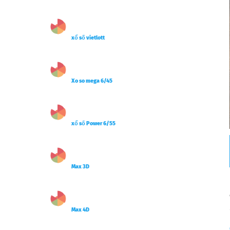
xổ số vietlott
Xo so mega 6/45
xổ số Power 6/55
Max 3D
Max 4D