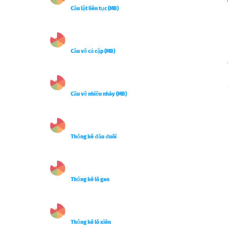
Cầu lật liên tục (MB)
Cầu về cả cặp (MB)
Cầu về nhiều nháy (MB)
Thống kê đầu đuôi
Thống kê lô gan
Thống kê lô xiên