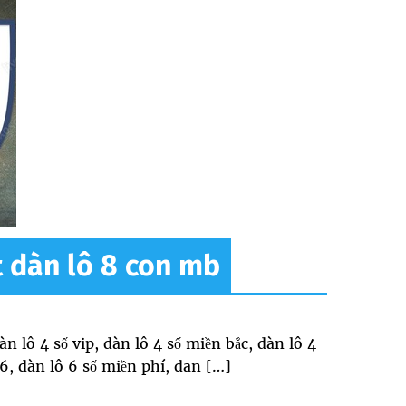
t dàn lô 8 con mb
àn lô 4 số vip, dàn lô 4 số miền bắc, dàn lô 4
 6, dàn lô 6 số miền phí, dan […]