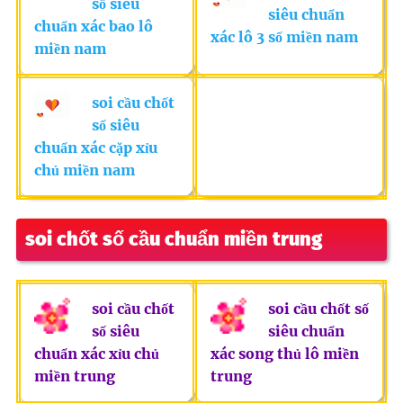
số siêu
siêu chuẩn
chuẩn xác bao lô
xác lô 3 số miền nam
miền nam
soi cầu chốt
số siêu
chuẩn xác cặp xỉu
chủ miền nam
soi chốt số cầu chuẩn miền trung
soi cầu chốt
soi cầu chốt số
số siêu
siêu chuẩn
chuẩn xác xỉu chủ
xác song thủ lô miền
miền trung
trung