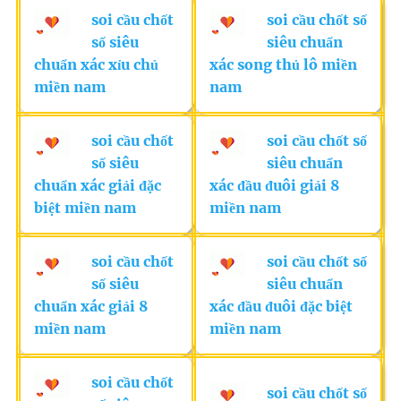
soi cầu chốt
soi cầu chốt số
số siêu
siêu chuẩn
chuẩn xác xỉu chủ
xác song thủ lô miền
miền nam
nam
soi cầu chốt
soi cầu chốt số
số siêu
siêu chuẩn
chuẩn xác giải đặc
xác đầu đuôi giải 8
biệt miền nam
miền nam
soi cầu chốt
soi cầu chốt số
số siêu
siêu chuẩn
chuẩn xác giải 8
xác đầu đuôi đặc biệt
miền nam
miền nam
soi cầu chốt
soi cầu chốt số