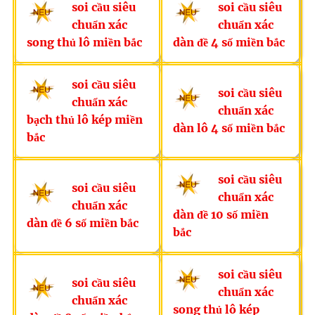
soi cầu siêu
soi cầu siêu
chuẩn xác
chuẩn xác
song thủ lô miền bắc
dàn đề 4 số miền bắc
soi cầu siêu
soi cầu siêu
chuẩn xác
chuẩn xác
bạch thủ lô kép miền
dàn lô 4 số miền bắc
bắc
soi cầu siêu
soi cầu siêu
chuẩn xác
chuẩn xác
dàn đề 10 số miền
dàn đề 6 số miền bắc
bắc
soi cầu siêu
soi cầu siêu
chuẩn xác
chuẩn xác
song thủ lô kép