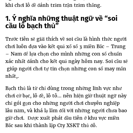
khi chơi lô đề đánh trăm trận trăm thắng.
1. Ý nghĩa những thuật ngữ về “soi
cầu lô bạch thủ”
Trước tiên sẽ giải thích về soi cầu là hình thức người
chơi luôn dựa vào kết quả xổ số 3 miền Bắc – Trung
– Nam để lựa chọn cho mình những con số chuẩn
xác nhất đánh cho kết quả ngày hôm nay. Soi cầu sẽ
giúp người chơi tự tin chọn những con số may mắn
nhất,.
Bạch thủ là từ chỉ dùng trong những lĩnh vực như
chơi cờ bạc, lô đề, lô tô… nên hiện giờ thuật ngữ này
chỉ gói gọn cho những người chơi chuyên nghiệp
lâu năm, và khá lạ lẫm đối với những người chưa bao
giờ chơi. Được xuất phát đầu tiên ở khu vực miền
Bắc sau khi thành lập Cty XSKT thủ đô.