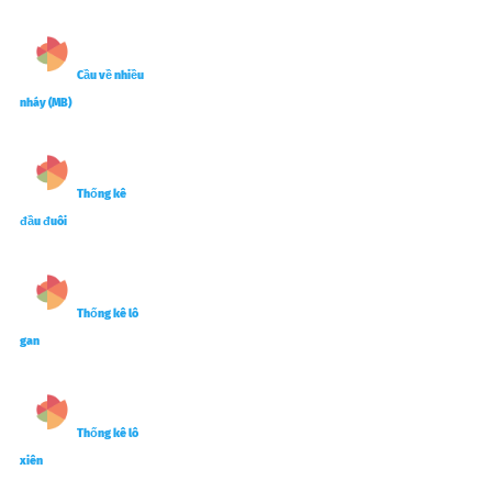
Cầu về nhiều
nháy (MB)
Thống kê
đầu đuôi
Thống kê lô
gan
Thống kê lô
xiên