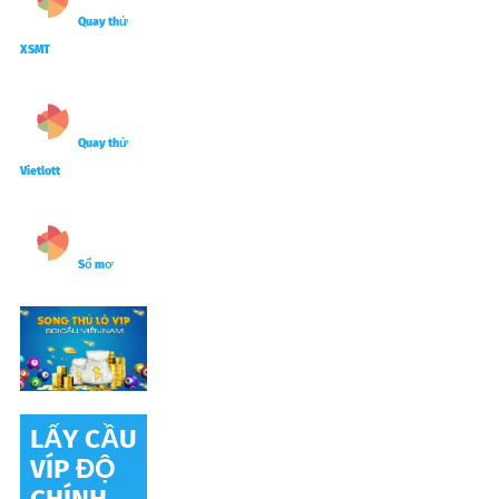
Quay thử
XSMT
Quay thử
Vietlott
Sổ mơ
LẤY CẦU
VÍP ĐỘ
CHÍNH