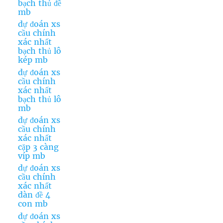
bạch thủ đề
mb
dự đoán xs
cầu chính
xác nhất
bạch thủ lô
kép mb
dự đoán xs
cầu chính
xác nhất
bạch thủ lô
mb
dự đoán xs
cầu chính
xác nhất
cặp 3 càng
víp mb
dự đoán xs
cầu chính
xác nhất
dàn đề 4
con mb
dự đoán xs