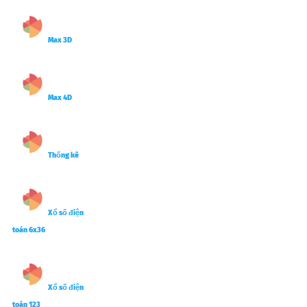
Max 3D
Max 4D
Thống kê
Xổ số điện
toán 6x36
Xổ số điện
toán 123