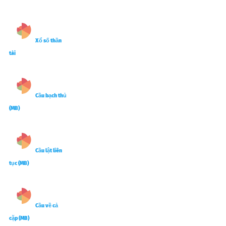
Xổ số thần
tài
Cầu bạch thủ
(MB)
Cầu lật liên
tục (MB)
Cầu về cả
cặp (MB)