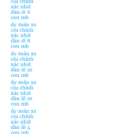
cầu chính
xác nhất
dàn đề 6
con mb
dự đoán xs
cầu chính
xác nhất
dàn đề 8
con mb
dự đoán xs
cầu chính
xác nhất
dàn đề 10
con mb
dự đoán xs
cầu chính
xác nhất
dàn lô 10
con mb
dự đoán xs
cầu chính
xác nhất
dàn lô 4
con mb