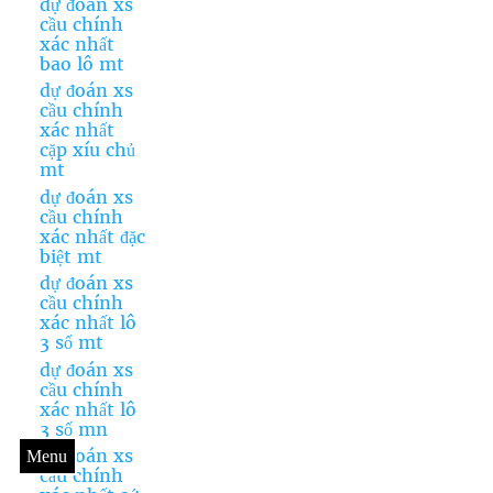
dự đoán xs
cầu chính
xác nhất
bao lô mt
dự đoán xs
cầu chính
xác nhất
cặp xíu chủ
mt
dự đoán xs
cầu chính
xác nhất đặc
biệt mt
dự đoán xs
cầu chính
xác nhất lô
3 số mt
dự đoán xs
cầu chính
xác nhất lô
3 số mn
dự đoán xs
Menu
cầu chính