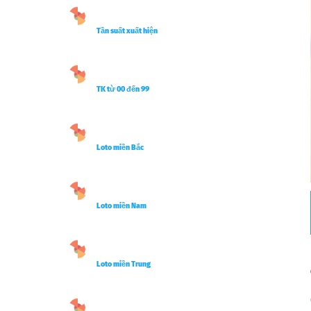
Tần suất xuất hiện
TK từ 00 đến 99
Loto miền Bắc
Loto miền Nam
Loto miền Trung