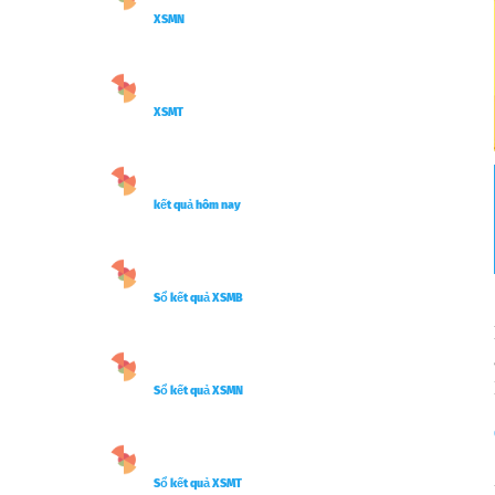
XSMN
XSMT
kết quả hôm nay
Sổ kết quả XSMB
Sổ kết quả XSMN
Sổ kết quả XSMT