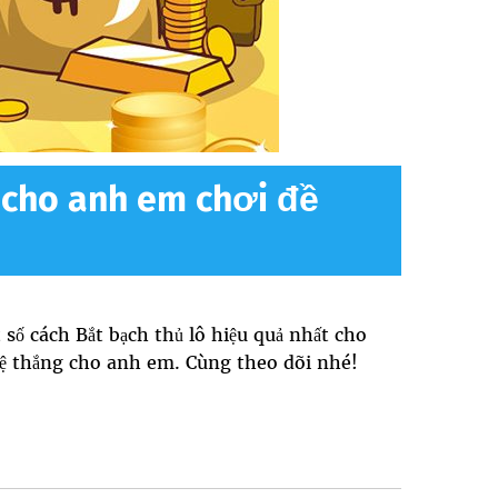
t cho anh em chơi đề
 số cách Bắt bạch thủ lô hiệu quả nhất cho
 lệ thắng cho anh em. Cùng theo dõi nhé!