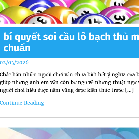
lô
[2026]
bí quyết soi cầu lô bạch thủ 
chuẩn
Posted
02/03/2026
on
Chắc hẳn nhiều người chơi vẫn chưa biết hết ý nghĩa của b
giúp những anh em vẫn còn bỡ ngỡ về những thuật ngữ w
người chơi hiểu được nắm vững được kiến thức trước […]
bí
Continue Reading
quyết
soi
cầu
lô