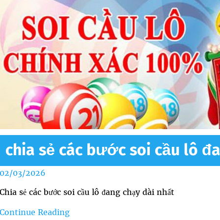
bạch
thủ
miền
bắc
chốt
số
cực
chuẩn
chia sẻ các bước soi cầu lô đ
Posted
02/03/2026
on
Chia sẻ các bước soi cầu lô đang chạy dài nhất
chia
Continue Reading