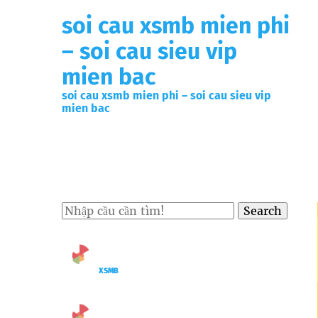
soi cau xsmb mien phi
– soi cau sieu vip
mien bac
soi cau xsmb mien phi – soi cau sieu vip
mien bac
Search
XSMB