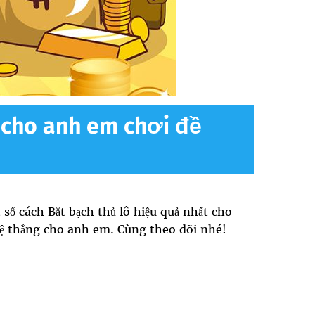
t cho anh em chơi đề
 số cách Bắt bạch thủ lô hiệu quả nhất cho
 lệ thắng cho anh em. Cùng theo dõi nhé!