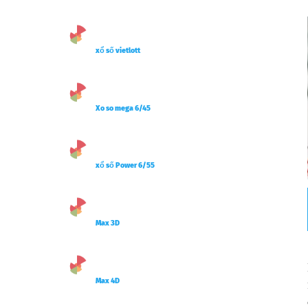
xổ số vietlott
Xo so mega 6/45
xổ số Power 6/55
Max 3D
Max 4D