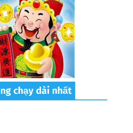
ang chạy dài nhất