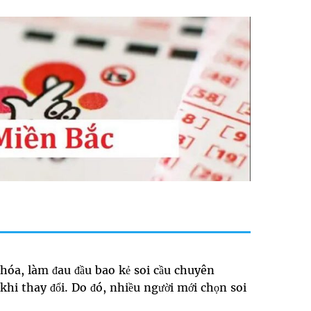
 hóa, làm đau đầu bao kẻ soi cầu chuyên
t khi thay đổi. Do đó, nhiều người mới chọn soi