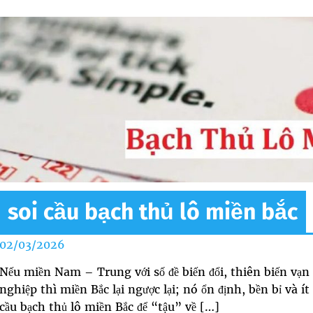
lô
hiệu
quả
nhất
cho
anh
em
chơi
đề
ngày
hôm
nay
soi cầu bạch thủ lô miền bắc
Posted
02/03/2026
on
Nếu miền Nam – Trung với số đề biến đổi, thiên biến vạn
nghiệp thì miền Bắc lại ngược lại; nó ổn định, bền bỉ và í
cầu bạch thủ lô miền Bắc để “tậu” về […]