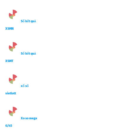
Sổ kết quả
XSMN
Sổ kết quả
XSMT
xổ số
vietlott
Xo so mega
6/45