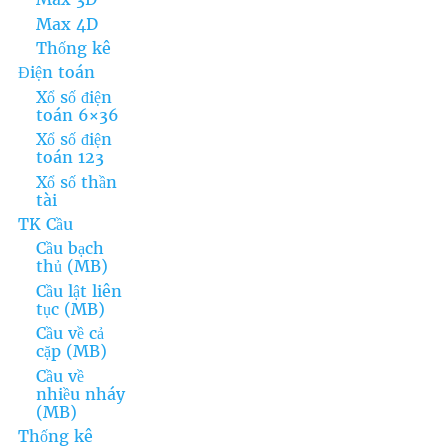
Max 4D
Thống kê
Điện toán
Xổ số điện
toán 6×36
Xổ số điện
toán 123
Xổ số thần
tài
TK Cầu
Cầu bạch
thủ (MB)
Cầu lật liên
tục (MB)
Cầu về cả
cặp (MB)
Cầu về
nhiều nháy
(MB)
Thống kê