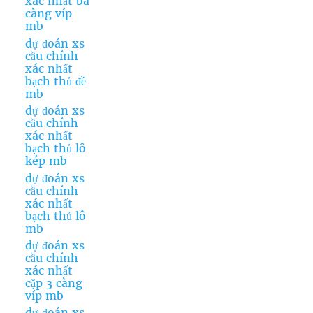
xác nhất ba
càng víp
mb
dự đoán xs
cầu chính
xác nhất
bạch thủ đề
mb
dự đoán xs
cầu chính
xác nhất
bạch thủ lô
kép mb
dự đoán xs
cầu chính
xác nhất
bạch thủ lô
mb
dự đoán xs
cầu chính
xác nhất
cặp 3 càng
víp mb
dự đoán xs