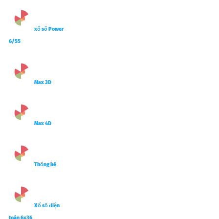
xổ số Power
6/55
Max 3D
Max 4D
Thống kê
Xổ số điện
toán 6x36