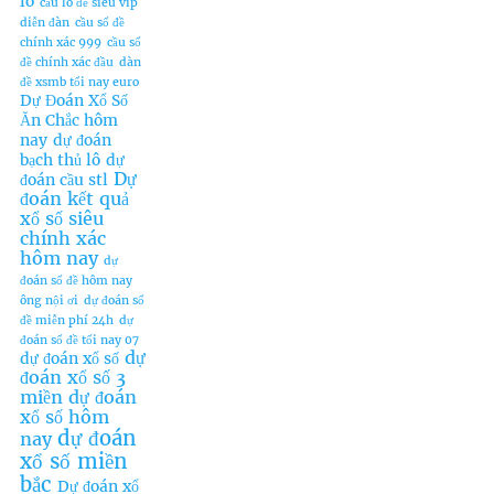
lô
cầu lô đề siêu vip
diễn đàn
cầu số đề
chính xác 999
cầu số
đề chính xác đầu
dàn
đề xsmb tối nay euro
Dự Đoán Xổ Số
Ăn Chắc hôm
nay
dự đoán
bạch thủ lô
dự
Dự
đoán cầu stl
đoán kết quả
xổ số siêu
chính xác
hôm nay
dự
đoán số đề hôm nay
ông nội ơi
dự đoán số
đề miễn phí 24h
dự
đoán số đề tối nay 07
dự
dự đoán xổ số
đoán xổ số 3
miền
dự đoán
xổ số hôm
dự đoán
nay
xổ số miền
bắc
Dự đoán xổ