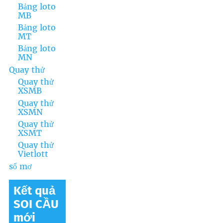
Bảng loto
MB
Bảng loto
MT
Bảng loto
MN
Quay thử
Quay thử
XSMB
Quay thử
XSMN
Quay thử
XSMT
Quay thử
Vietlott
sổ mơ
Kết quả
SOI CẦU
mới