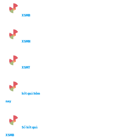
chuẩn
XSMB
XSMN
XSMT
kết quả hôm
nay
Sổ kết quả
XSMB