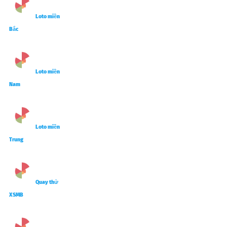
Loto miền
Bắc
Loto miền
Nam
Loto miền
Trung
Quay thử
XSMB