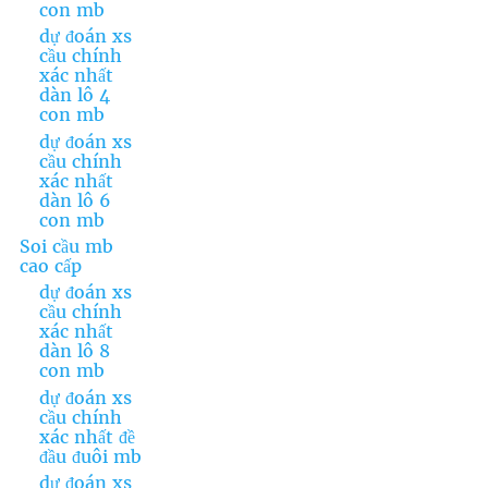
con mb
dự đoán xs
cầu chính
xác nhất
dàn lô 4
con mb
dự đoán xs
cầu chính
xác nhất
dàn lô 6
con mb
Soi cầu mb
cao cấp
dự đoán xs
cầu chính
xác nhất
dàn lô 8
con mb
dự đoán xs
cầu chính
xác nhất đề
đầu đuôi mb
dự đoán xs