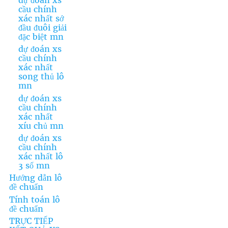
cầu chính
xác nhất sớ
đầu đuôi giải
đặc biệt mn
dự đoán xs
cầu chính
xác nhất
song thủ lô
mn
dự đoán xs
cầu chính
xác nhất
xíu chủ mn
dự đoán xs
cầu chính
xác nhất lô
3 số mn
Hướng dẫn lô
đề chuẩn
Tính toán lô
đề chuẩn
TRỰC TIẾP