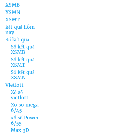
XSMB
XSMN
XSMT
kết quả hôm
nay
Sổ kết quả
Sổ kết quả
XSMB
Sổ kết quả
XSMT
Sổ kết quả
XSMN
Vietlott
Xổ số
vietlott
Xo so mega
6/45
xổ số Power
6/55
Max 3D