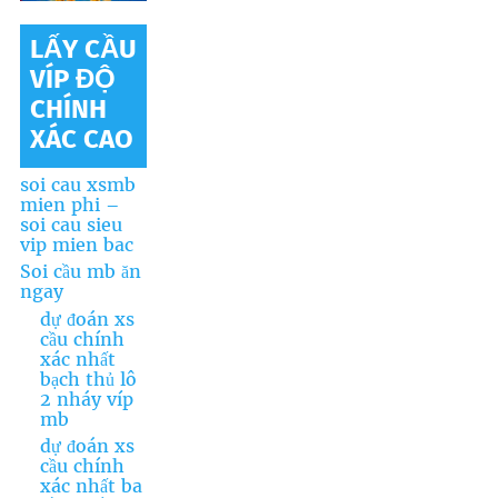
LẤY CẦU
VÍP ĐỘ
CHÍNH
XÁC CAO
soi cau xsmb
mien phi –
soi cau sieu
vip mien bac
Soi cầu mb ăn
ngay
dự đoán xs
cầu chính
xác nhất
bạch thủ lô
2 nháy víp
mb
dự đoán xs
cầu chính
xác nhất ba