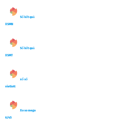
Sổ kết quả
XSMN
Sổ kết quả
XSMT
xổ số
vietlott
Xo so mega
6/45