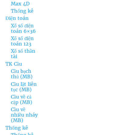
Max 4D
Thống kê
Điện toán
Xổ số điện
toán 6×36
Xổ số điện
toán 123
Xổ số thần
tài
TK Cầu
Cầu bạch
thủ (MB)
Cầu lật liên
tục (MB)
Cầu về cả
cặp (MB)
Cầu về
nhiều nháy
(MB)
Thống kê