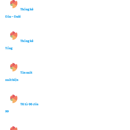
Thống kê
Đầu – Đuôi
Thống kê
Tổng
Tần suất
xuất hiện
TK từ 00 đến
99