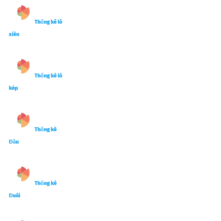
Thống kê lô
xiên
Thống kê lô
kép
Thống kê
Đầu
Thống kê
Đuôi