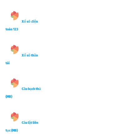
Xổ số điện
toán 123
Xổ số thần
tài
Cầu bạch thủ
(MB)
Cầu lật liên
tục (MB)