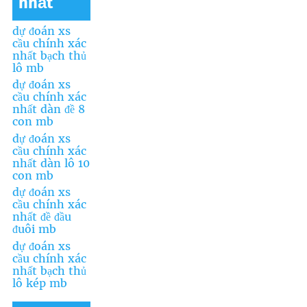
nhất
dự đoán xs
cầu chính xác
nhất bạch thủ
lô mb
dự đoán xs
cầu chính xác
nhất dàn đề 8
con mb
dự đoán xs
cầu chính xác
nhất dàn lô 10
con mb
dự đoán xs
cầu chính xác
nhất đề đầu
đuôi mb
dự đoán xs
cầu chính xác
nhất bạch thủ
lô kép mb