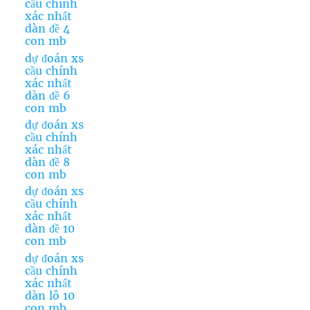
cầu chính
xác nhất
dàn đề 4
con mb
dự đoán xs
cầu chính
xác nhất
dàn đề 6
con mb
dự đoán xs
cầu chính
xác nhất
dàn đề 8
con mb
dự đoán xs
cầu chính
xác nhất
dàn đề 10
con mb
dự đoán xs
cầu chính
xác nhất
dàn lô 10
con mb