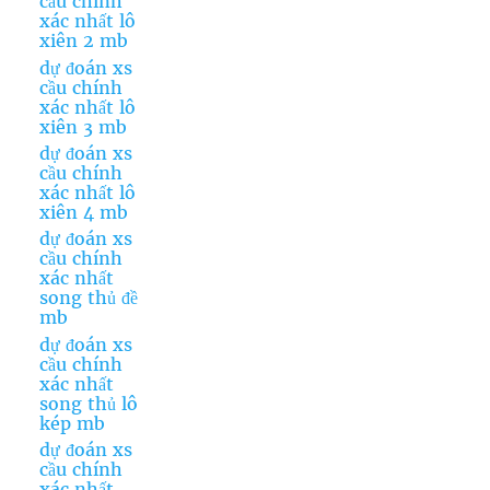
cầu chính
xác nhất lô
xiên 2 mb
dự đoán xs
cầu chính
xác nhất lô
xiên 3 mb
dự đoán xs
cầu chính
xác nhất lô
xiên 4 mb
dự đoán xs
cầu chính
xác nhất
song thủ đề
mb
dự đoán xs
cầu chính
xác nhất
song thủ lô
kép mb
dự đoán xs
cầu chính
xác nhất