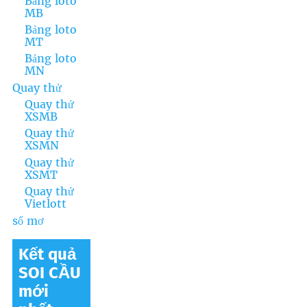
Bảng loto
MB
Bảng loto
MT
Bảng loto
MN
Quay thử
Quay thử
XSMB
Quay thử
XSMN
Quay thử
XSMT
Quay thử
Vietlott
sổ mơ
Kết quả
SOI CẦU
mới