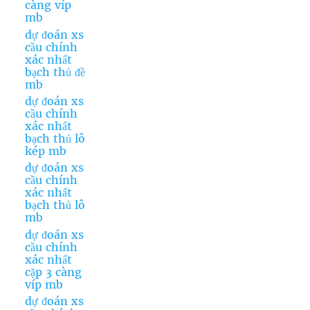
càng víp
mb
dự đoán xs
cầu chính
xác nhất
bạch thủ đề
mb
dự đoán xs
cầu chính
xác nhất
bạch thủ lô
kép mb
dự đoán xs
cầu chính
xác nhất
bạch thủ lô
mb
dự đoán xs
cầu chính
xác nhất
cặp 3 càng
víp mb
dự đoán xs