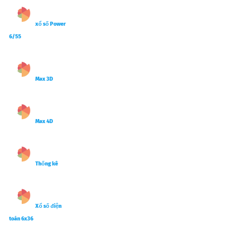
xổ số Power
6/55
Max 3D
Max 4D
Thống kê
Xổ số điện
toán 6x36