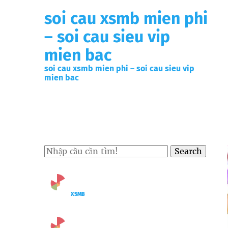
soi cau xsmb mien phi
– soi cau sieu vip
mien bac
soi cau xsmb mien phi – soi cau sieu vip
mien bac
Search
XSMB