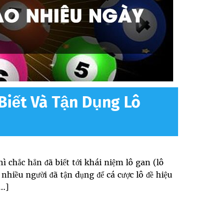
Biết Và Tận Dụng Lô
ì chắc hẳn đã biết tới khái niệm lô gan (lô
hiều người đã tận dụng để cá cược lô đề hiệu
[…]