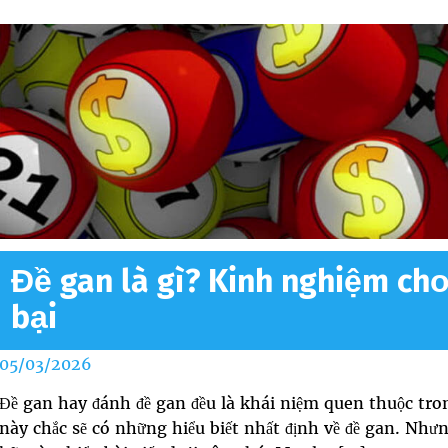
gì?
Kinh
nghiệm
đánh
đề
gan
miền
Bắc
bất
bại
Đề gan là gì? Kinh nghiệm ch
bại
Posted
05/03/2026
on
Đề gan hay đánh đề gan đều là khái niệm quen thuộc tr
này chắc sẽ có những hiểu biết nhất định về đề gan. Nh