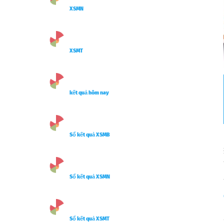
XSMN
XSMT
kết quả hôm nay
Sổ kết quả XSMB
Sổ kết quả XSMN
Sổ kết quả XSMT