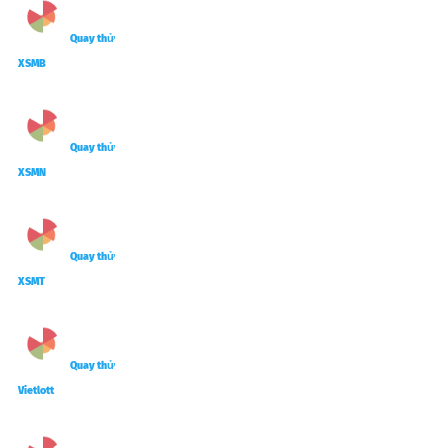
Quay thử
XSMB
Quay thử
XSMN
Quay thử
XSMT
Quay thử
Vietlott