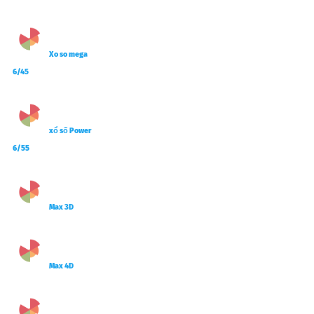
Xo so mega
6/45
xổ số Power
6/55
Max 3D
Max 4D