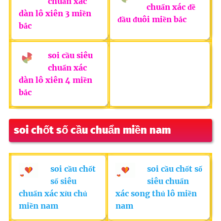
chuẩn xác
chuẩn xác đề
dàn lô xiên 3 miền
đầu đuôi miền bắc
bắc
soi cầu siêu
chuẩn xác
dàn lô xiên 4 miền
bắc
soi chốt số cầu chuẩn miền nam
soi cầu chốt
soi cầu chốt số
số siêu
siêu chuẩn
chuẩn xác xỉu chủ
xác song thủ lô miền
miền nam
nam