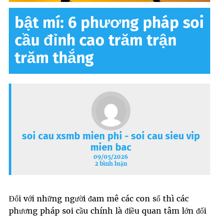
bật mí: 6 phương pháp soi
cầu đỉnh cao trăm trận
trăm thắng
soi cau xsmb mien phi - soi cau sieu vip
mien bac
09/05/2026
ở
2 bình luận
bật
mí:
6
phương
pháp
Đối với những người đam mê các con số thì các
soi
cầu
phương pháp soi cầu chính là điều quan tâm lớn đối
đỉnh