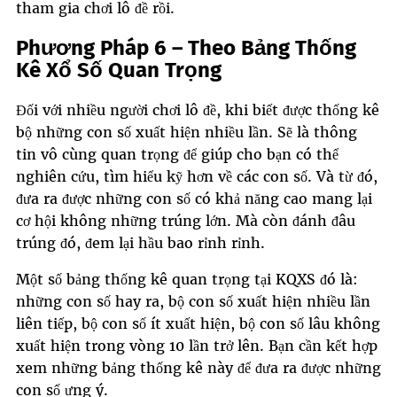
tham gia chơi lô đề rồi.
Phương Pháp 6 – Theo Bảng Thống
Kê Xổ Số Quan Trọng
Đối với nhiều người chơi lô đề, khi biết được thống kê
bộ những con số xuất hiện nhiều lần. Sẽ là thông
tin vô cùng quan trọng để giúp cho bạn có thể
nghiên cứu, tìm hiểu kỹ hơn về các con số. Và từ đó,
đưa ra được những con số có khả năng cao mang lại
cơ hội không những trúng lớn. Mà còn đánh đâu
trúng đó, đem lại hầu bao rỉnh rỉnh.
Một số bảng thống kê quan trọng tại KQXS đó là:
những con số hay ra, bộ con số xuất hiện nhiều lần
liên tiếp, bộ con số ít xuất hiện, bộ con số lâu không
xuất hiện trong vòng 10 lần trở lên. Bạn cần kết hợp
xem những bảng thống kê này để đưa ra được những
con số ưng ý.