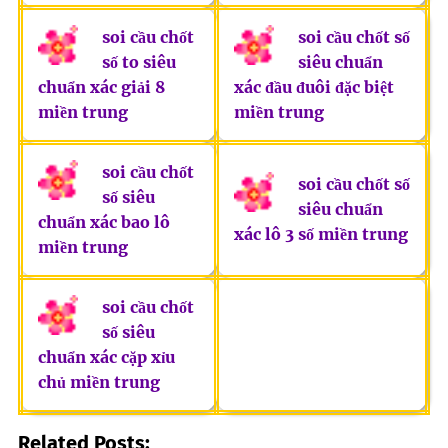
soi cầu chốt
soi cầu chốt số
số to siêu
siêu chuẩn
chuẩn xác giải 8
xác đầu đuôi đặc biệt
miền trung
miền trung
soi cầu chốt
soi cầu chốt số
số siêu
siêu chuẩn
chuẩn xác bao lô
xác lô 3 số miền trung
miền trung
soi cầu chốt
số siêu
chuẩn xác cặp xỉu
chủ miền trung
Related Posts: