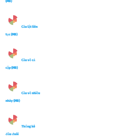
(MB)
Cầu lật liên
tục (MB)
Cầu về cả
cặp (MB)
Cầu về nhiều
nháy (MB)
Thống kê
đầu đuôi