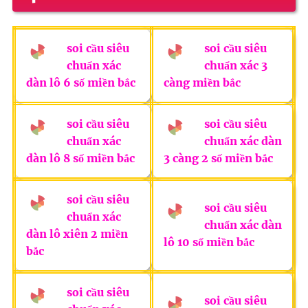
soi cầu siêu
soi cầu siêu
chuẩn xác
chuẩn xác 3
dàn lô 6 số miền bắc
càng miền bắc
soi cầu siêu
soi cầu siêu
chuẩn xác
chuẩn xác dàn
dàn lô 8 số miền bắc
3 càng 2 số miền bắc
soi cầu siêu
soi cầu siêu
chuẩn xác
chuẩn xác dàn
dàn lô xiên 2 miền
lô 10 số miền bắc
bắc
soi cầu siêu
soi cầu siêu