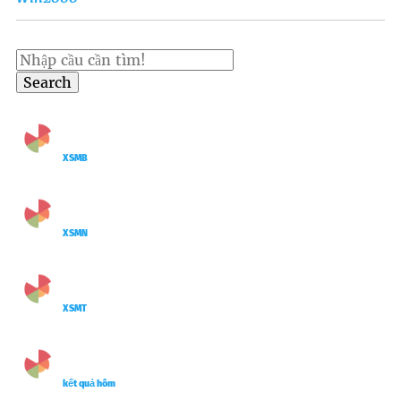
Search
XSMB
XSMN
XSMT
kết quả hôm