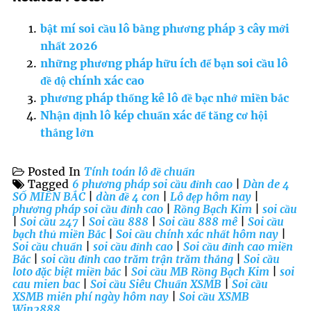
bật mí soi cầu lô bằng phương pháp 3 cây mới
nhất 2026
những phương pháp hữu ích để bạn soi cầu lô
đề độ chính xác cao
phương pháp thống kê lô đề bạc nhớ miền bắc
Nhận định lô kép chuẩn xác để tăng cơ hội
thắng lớn
Posted In
Tính toán lô đề chuẩn
Tagged
6 phương pháp soi cầu đỉnh cao
|
Dàn de 4
SỐ MIỀN BẮC
|
dàn đề 4 con
|
Lô đẹp hôm nay
|
phương pháp soi cầu đỉnh cao
|
Rồng Bạch Kim
|
soi cầu
|
Soi cầu 247
|
Soi cầu 888
|
Soi cầu 888 mê
|
Soi cầu
bạch thủ miền Bắc
|
Soi cầu chính xác nhất hôm nay
|
Soi cầu chuẩn
|
soi cầu đỉnh cao
|
Soi cầu đỉnh cao miền
Bắc
|
soi cầu đỉnh cao trăm trận trăm thắng
|
Soi cầu
loto đặc biệt miền bắc
|
Soi cầu MB Rồng Bạch Kim
|
soi
cau mien bac
|
Soi cầu Siêu Chuẩn XSMB
|
Soi cầu
XSMB miễn phí ngày hôm nay
|
Soi cầu XSMB
Win2888