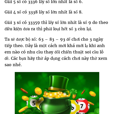
Giải 5 số có 3336 lấy số lớn nhất là số 6.
Giải 4 số có 3338 lấy số lớn nhất là số 8.
Giải 3 số có 33359 thì lấy số lớn nhất là số 9 do theo
điều kiện đưa ra thì phải loại hết số 3 còn lại.
Ta sẽ được bộ số: 63 – 83 – 93 để chơi cho 3 ngày
tiếp theo. Đây là một cách mới khá mới lạ khi anh
em nào có nhu cầu thay đổi chiến thuật soi cầu lô
đề. Các bạn hãy thử áp dụng cách chơi này thử xem
sao nhé.