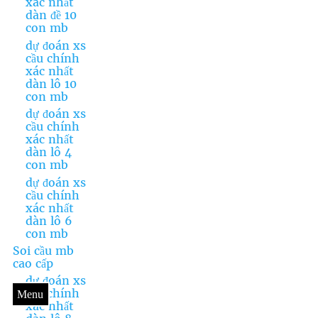
xác nhất
dàn đề 10
con mb
dự đoán xs
cầu chính
xác nhất
dàn lô 10
con mb
dự đoán xs
cầu chính
xác nhất
dàn lô 4
con mb
dự đoán xs
cầu chính
xác nhất
dàn lô 6
con mb
Soi cầu mb
cao cấp
dự đoán xs
cầu chính
Menu
xác nhất