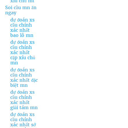
xíu chủ mt
Soi cầu mn ăn
ngay
dự đoán xs
cầu chính
xác nhất
bao lô mn
dự đoán xs
cầu chính
xác nhất
cặp xíu chủ
mn
dự đoán xs
cầu chính
xác nhất đặc
biệt mn
dự đoán xs
cầu chính
xác nhất
giải tám mn
dự đoán xs
cầu chính
xác nhất sớ