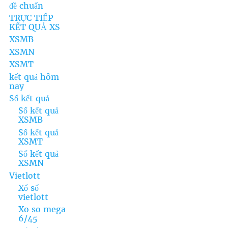
đề chuẩn
TRỰC TIẾP
KẾT QUẢ XS
XSMB
XSMN
XSMT
kết quả hôm
nay
Sổ kết quả
Sổ kết quả
XSMB
Sổ kết quả
XSMT
Sổ kết quả
XSMN
Vietlott
Xổ số
vietlott
Xo so mega
6/45