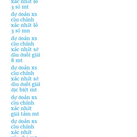
xác nhất lô
3 số mt
dự đoán xs
cầu chính
xác nhất lô
3 số mn
dự đoán xs
cầu chính
xác nhất sớ
đầu đuôi giải
8 mt
dự đoán xs
cầu chính
xác nhất sớ
đầu đuôi giải
đặc biệt mt
dự đoán xs
cầu chính
xác nhất
giải tám mt
dự đoán xs
cầu chính
xác nhất