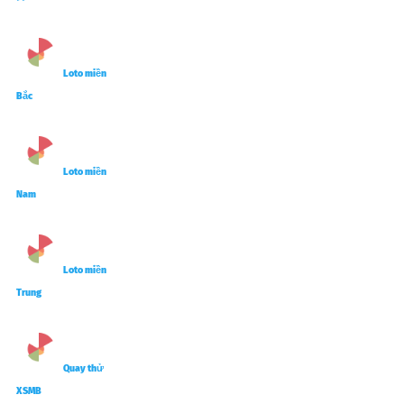
Loto miền
Bắc
Loto miền
Nam
Loto miền
Trung
Quay thử
XSMB