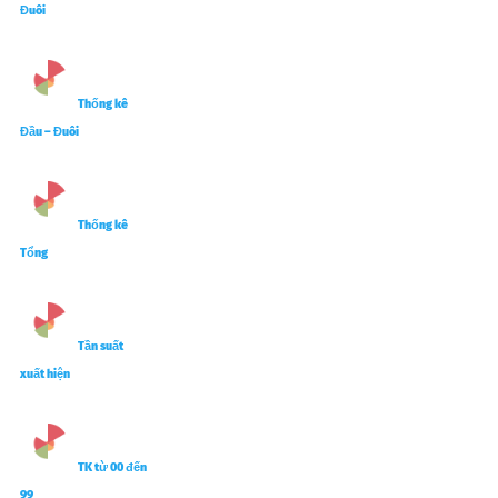
Đuôi
Thống kê
Đầu – Đuôi
Thống kê
Tổng
Tần suất
xuất hiện
TK từ 00 đến
99