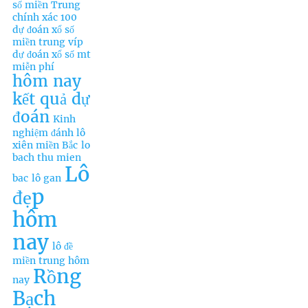
số miền Trung
chính xác 100
dự đoán xổ số
miền trung víp
dự đoán xổ số mt
miễn phí
hôm nay
kết quả dự
đoán
Kinh
nghiệm đánh lô
xiên miền Bắc
lo
bach thu mien
Lô
bac
lô gan
đẹp
hôm
nay
lô đề
miền trung hôm
Rồng
nay
Bạch