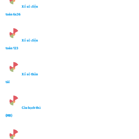
Xổ số điện
toán 6x36
Xổ số điện
toán 123
Xổ số thần
tài
Cầu bạch thủ
(MB)