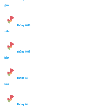
gan
Thống kê lô
xiên
Thống kê lô
kép
Thống kê
Đầu
Thống kê