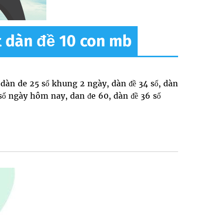
t dàn đề 10 con mb
, dàn de 25 số khung 2 ngày, dàn đề 34 số, dàn
số ngày hôm nay, dan đe 60, dàn đề 36 số