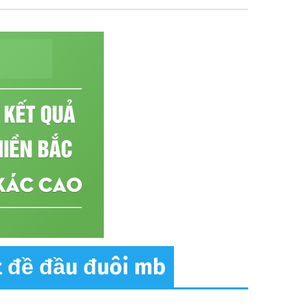
t đề đầu đuôi mb