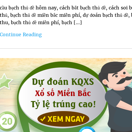
on
cầu bạch thủ đề hôm nay, cách bắt bạch thủ đề, cách soi b
thủ, bạch thủ đề miền bắc miễn phí, dự đoán bạch thủ đề,
thu, bạch thủ đề miễn phí, bạch […]
dự
Continue Reading
đoán
xs
cầu
chính
xác
nhất
đề
đầu
đuôi
mb