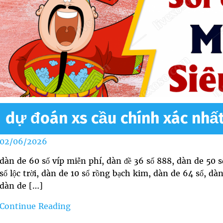
chính
xác
nhất
dàn
đề
8
con
mb
dự đoán xs cầu chính xác nhấ
Posted
02/06/2026
on
dàn de 60 số víp miễn phí, dàn đề 36 số 888, dàn de 50 s
số lộc trời, dàn de 10 số rồng bạch kim, dàn de 64 số, d
dàn de […]
dự
Continue Reading
đoán