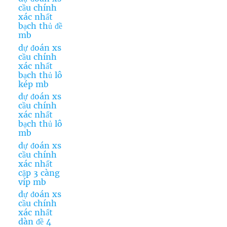
cầu chính
xác nhất
bạch thủ đề
mb
dự đoán xs
cầu chính
xác nhất
bạch thủ lô
kép mb
dự đoán xs
cầu chính
xác nhất
bạch thủ lô
mb
dự đoán xs
cầu chính
xác nhất
cặp 3 càng
víp mb
dự đoán xs
cầu chính
xác nhất
dàn đề 4