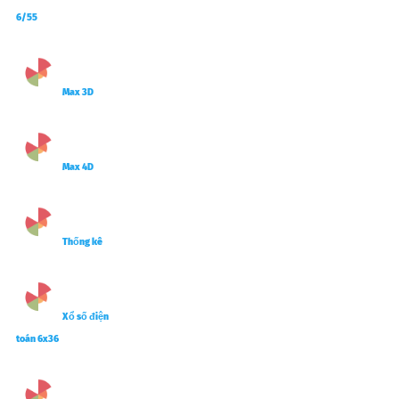
6/55
Max 3D
Max 4D
Thống kê
Xổ số điện
toán 6x36