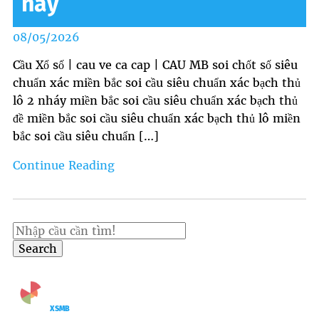
nay
Posted
08/05/2026
on
Cầu Xổ số | cau ve ca cap | CAU MB soi chốt số siêu
chuẩn xác miền bắc soi cầu siêu chuẩn xác bạch thủ
lô 2 nháy miền bắc soi cầu siêu chuẩn xác bạch thủ
đề miền bắc soi cầu siêu chuẩn xác bạch thủ lô miền
bắc soi cầu siêu chuẩn […]
Cầu
Continue Reading
về
cả
cặp
(MB)
Search
hôm
nay
XSMB