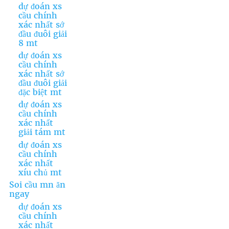
dự đoán xs
cầu chính
xác nhất sớ
đầu đuôi giải
8 mt
dự đoán xs
cầu chính
xác nhất sớ
đầu đuôi giải
đặc biệt mt
dự đoán xs
cầu chính
xác nhất
giải tám mt
dự đoán xs
cầu chính
xác nhất
xíu chủ mt
Soi cầu mn ăn
ngay
dự đoán xs
cầu chính
xác nhất