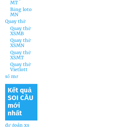
MT
Bảng loto
MN
Quay thử
Quay thử
XSMB
Quay thử
XSMN
Quay thử
XSMT
Quay thử
Vietlott
sổ mơ
Kết quả
SOI CẦU
mới
nhất
dự đoán xs