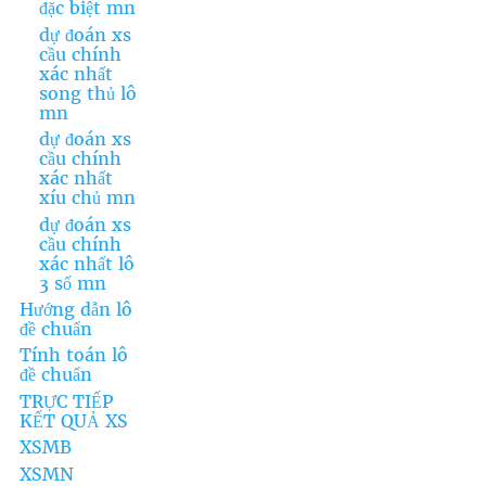
đặc biệt mn
dự đoán xs
cầu chính
xác nhất
song thủ lô
mn
dự đoán xs
cầu chính
xác nhất
xíu chủ mn
dự đoán xs
cầu chính
xác nhất lô
3 số mn
Hướng dẫn lô
đề chuẩn
Tính toán lô
đề chuẩn
TRỰC TIẾP
KẾT QUẢ XS
XSMB
XSMN