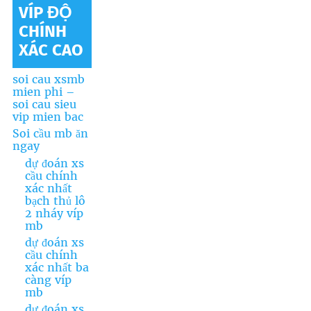
VÍP ĐỘ
CHÍNH
XÁC CAO
soi cau xsmb
mien phi –
soi cau sieu
vip mien bac
Soi cầu mb ăn
ngay
dự đoán xs
cầu chính
xác nhất
bạch thủ lô
2 nháy víp
mb
dự đoán xs
cầu chính
xác nhất ba
càng víp
mb
dự đoán xs