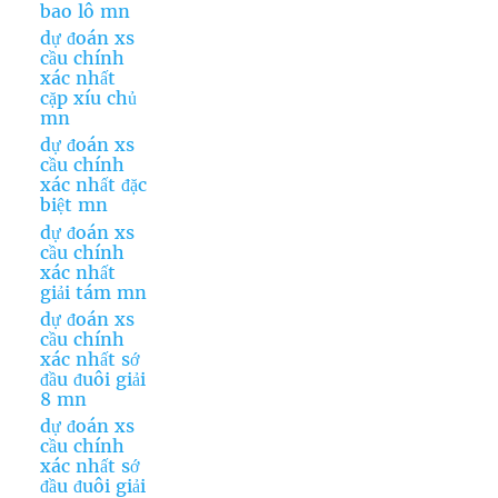
bao lô mn
dự đoán xs
cầu chính
xác nhất
cặp xíu chủ
mn
dự đoán xs
cầu chính
xác nhất đặc
biệt mn
dự đoán xs
cầu chính
xác nhất
giải tám mn
dự đoán xs
cầu chính
xác nhất sớ
đầu đuôi giải
8 mn
dự đoán xs
cầu chính
xác nhất sớ
đầu đuôi giải