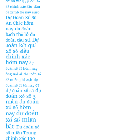
chính xác 999
cầu số
đề chính xác đầu
dàn
đề xsmb tối nay euro
Dự Đoán Xổ Số
Ăn Chắc hôm
nay
dự đoán
bạch thủ lô
dự
Dự
đoán cầu stl
đoán kết quả
xổ số siêu
chính xác
hôm nay
dự
đoán số đề hôm nay
ông nội ơi
dự đoán số
đề miễn phí 24h
dự
đoán số đề tối nay 07
dự
dự đoán xổ số
đoán xổ số 3
miền
dự đoán
xổ số hôm
dự đoán
nay
xổ số miền
bắc
Dự đoán xổ
số miền Trung
chính xác 100