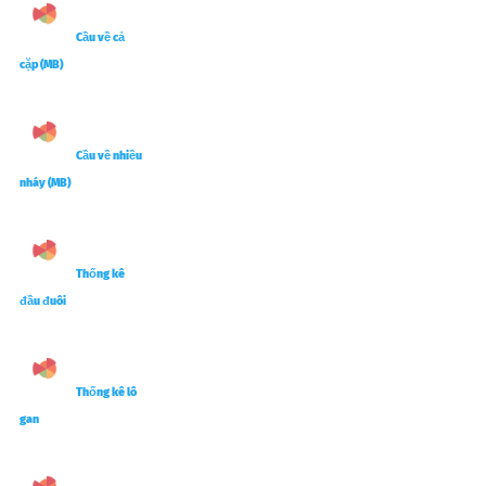
Cầu về cả
cặp (MB)
Cầu về nhiều
nháy (MB)
Thống kê
đầu đuôi
Thống kê lô
gan