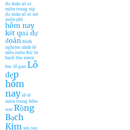
dự đoán xổ số
miền trung víp
dự đoán xổ số mt
miễn phí
hôm nay
kết quả dự
đoán
Kinh
nghiệm đánh lô
xiên miền Bắc
lo
bach thu mien
Lô
bac
lô gan
đẹp
hôm
nay
lô đề
miền trung hôm
Rồng
nay
Bạch
Kim
soi cau