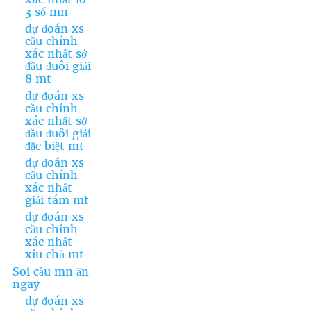
3 số mn
dự đoán xs
cầu chính
xác nhất sớ
đầu đuôi giải
8 mt
dự đoán xs
cầu chính
xác nhất sớ
đầu đuôi giải
đặc biệt mt
dự đoán xs
cầu chính
xác nhất
giải tám mt
dự đoán xs
cầu chính
xác nhất
xíu chủ mt
Soi cầu mn ăn
ngay
dự đoán xs