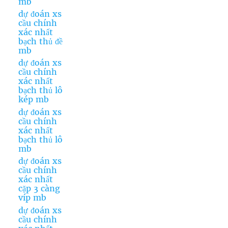
mb
dự đoán xs
cầu chính
xác nhất
bạch thủ đề
mb
dự đoán xs
cầu chính
xác nhất
bạch thủ lô
kép mb
dự đoán xs
cầu chính
xác nhất
bạch thủ lô
mb
dự đoán xs
cầu chính
xác nhất
cặp 3 càng
víp mb
dự đoán xs
cầu chính