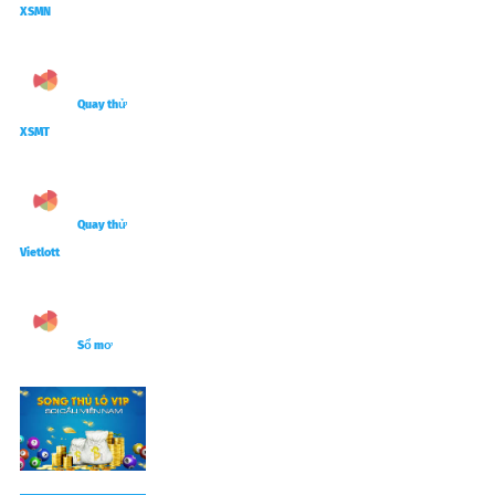
XSMN
Quay thử
XSMT
Quay thử
Vietlott
Sổ mơ