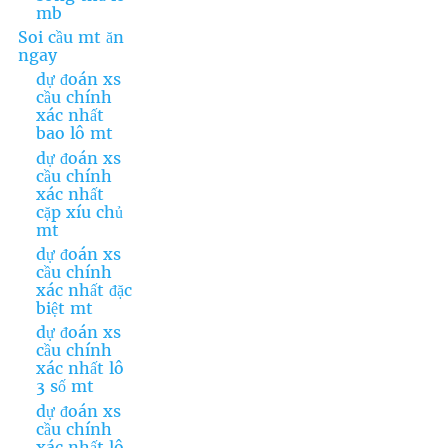
mb
Soi cầu mt ăn
ngay
dự đoán xs
cầu chính
xác nhất
bao lô mt
dự đoán xs
cầu chính
xác nhất
cặp xíu chủ
mt
dự đoán xs
cầu chính
xác nhất đặc
biệt mt
dự đoán xs
cầu chính
xác nhất lô
3 số mt
dự đoán xs
cầu chính
xác nhất lô