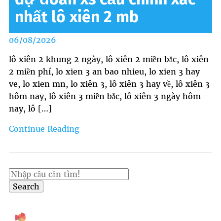
nhất lô xiên 2 mb
Posted
06/08/2026
on
lô xiên 2 khung 2 ngày, lô xiên 2 miền bắc, lô xiên
2 miền phí, lo xien 3 an bao nhieu, lo xien 3 hay
ve, lo xien mn, lo xiên 3, lô xiên 3 hay về, lô xiên 3
hôm nay, lô xiên 3 miền bắc, lô xiên 3 ngày hôm
nay, lô […]
dự
Continue Reading
đoán
xs
cầu
chính
Search
xác
nhất
lô