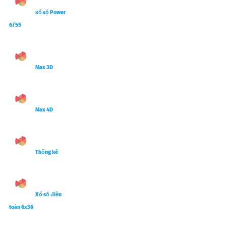
xổ số Power
6/55
Max 3D
Max 4D
Thống kê
Xổ số điện
toán 6x36