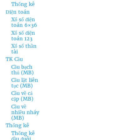
Thống kê
Điện toán
Xổ số điện
toán 6×36
Xổ số điện
toán 123
Xổ số thần
tài
TK Cầu
Cầu bạch
thủ (MB)
Cầu lật liên
tục (MB)
Cầu về cả
cặp (MB)
Cầu về
nhiều nháy
(MB)
Thống kê
Thống kê
đầu đuôi