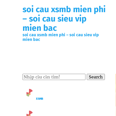
soi cau xsmb mien phi
– soi cau sieu vip
mien bac
soi cau xsmb mien phi – soi cau sieu vip
mien bac
Search
XSMB