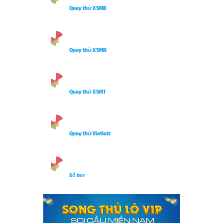
Quay thử XSMB
Quay thử XSMN
Quay thử XSMT
Quay thử Vietlott
Sổ mơ