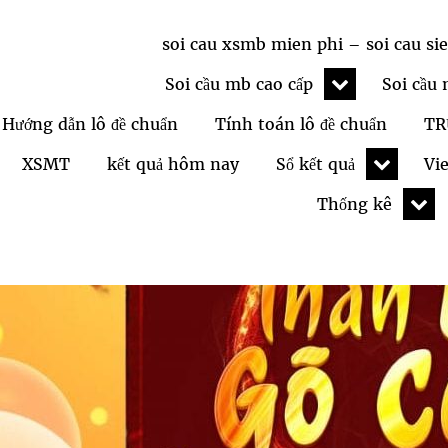
soi cau xsmb mien phi – soi cau si
expand
Soi cầu mb cao cấp
Soi cầu
child
menu
Hướng dẫn lô đề chuẩn
Tính toán lô đề chuẩn
TR
expand
XSMT
kết quả hôm nay
Sổ kết quả
Vie
child
menu
expan
Thống kê
child
menu