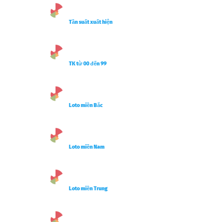
Tần suất xuất hiện
TK từ 00 đến 99
Loto miền Bắc
Loto miền Nam
Loto miền Trung