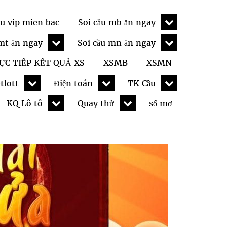
expand
eu vip mien bac
Soi cầu mb ăn ngay
child
menu
expand
expand
 mt ăn ngay
Soi cầu mn ăn ngay
child
child
menu
menu
ỰC TIẾP KẾT QUẢ XS
XSMB
XSMN
expand
expand
expand
tlott
Điện toán
TK Cầu
child
child
child
menu
menu
menu
d
expand
expand
KQ Lô tô
Quay thử
sổ mơ
child
child
menu
menu