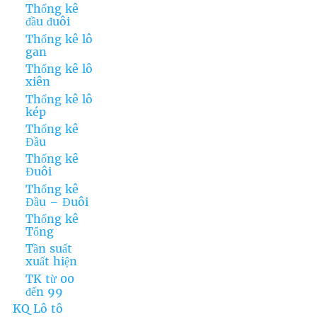
Thống kê
đầu đuôi
Thống kê lô
gan
Thống kê lô
xiên
Thống kê lô
kép
Thống kê
Đầu
Thống kê
Đuôi
Thống kê
Đầu – Đuôi
Thống kê
Tổng
Tần suất
xuất hiện
TK từ 00
đến 99
KQ Lô tô