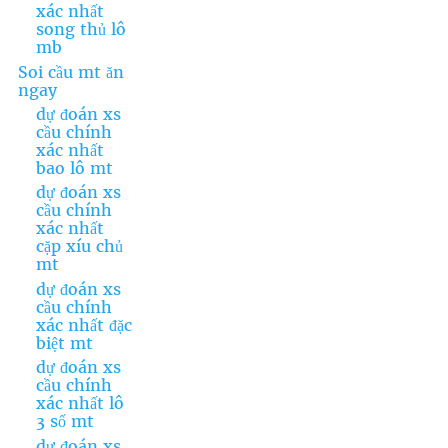
xác nhất
song thủ lô
mb
Soi cầu mt ăn
ngay
dự đoán xs
cầu chính
xác nhất
bao lô mt
dự đoán xs
cầu chính
xác nhất
cặp xíu chủ
mt
dự đoán xs
cầu chính
xác nhất đặc
biệt mt
dự đoán xs
cầu chính
xác nhất lô
3 số mt
dự đoán xs