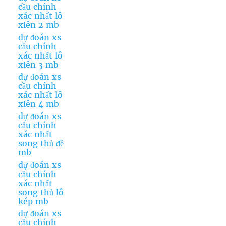
cầu chính
xác nhất lô
xiên 2 mb
dự đoán xs
cầu chính
xác nhất lô
xiên 3 mb
dự đoán xs
cầu chính
xác nhất lô
xiên 4 mb
dự đoán xs
cầu chính
xác nhất
song thủ đề
mb
dự đoán xs
cầu chính
xác nhất
song thủ lô
kép mb
dự đoán xs
cầu chính