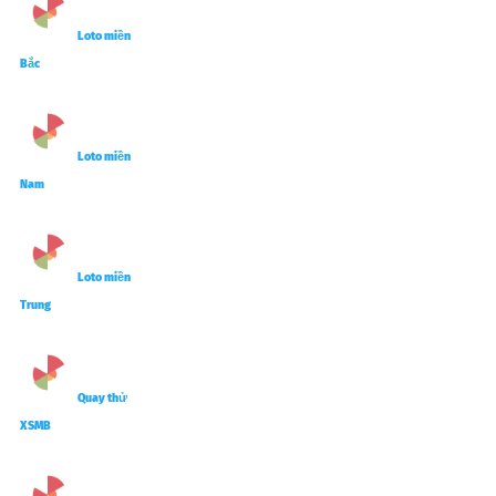
Loto miền
Bắc
Loto miền
Nam
Loto miền
Trung
Quay thử
XSMB