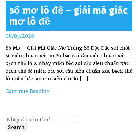
sổ mơ lô đề – giải mã giấc
mơ lô đề
Posted
08/05/2026
on
Sổ Mơ – Giải Mã Giấc Mơ Trúng Số Độc Đắc soi chốt
số siêu chuẩn xác miền bắc soi cầu siêu chuẩn xác
bạch thủ lô 2 nháy miền bắc soi cầu siêu chuẩn xác
bạch thủ đề miền bắc soi cầu siêu chuẩn xác bạch thủ
lô miền bắc soi cầu siêu chuẩn […]
sổ
Continue Reading
mơ
lô
đề
–
Search
giải
mã