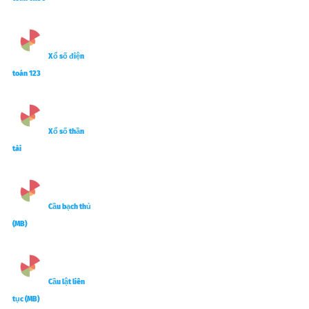
Xổ số điện
toán 123
Xổ số thần
tài
Cầu bạch thủ
(MB)
Cầu lật liên
tục (MB)