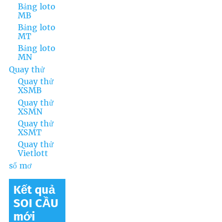
Bảng loto
MB
Bảng loto
MT
Bảng loto
MN
Quay thử
Quay thử
XSMB
Quay thử
XSMN
Quay thử
XSMT
Quay thử
Vietlott
sổ mơ
Kết quả
SOI CẦU
mới