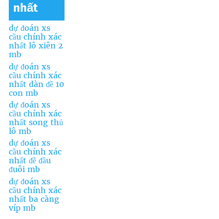
nhất
dự đoán xs
cầu chính xác
nhất lô xiên 2
mb
dự đoán xs
cầu chính xác
nhất dàn đề 10
con mb
dự đoán xs
cầu chính xác
nhất song thủ
lô mb
dự đoán xs
cầu chính xác
nhất đề đầu
đuôi mb
dự đoán xs
cầu chính xác
nhất ba càng
víp mb