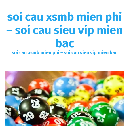
soi cau xsmb mien phi
– soi cau sieu vip mien
bac
soi cau xsmb mien phi – soi cau sieu vip mien bac