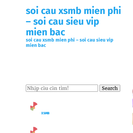
soi cau xsmb mien phi
– soi cau sieu vip
mien bac
soi cau xsmb mien phi – soi cau sieu vip
mien bac
Search
XSMB