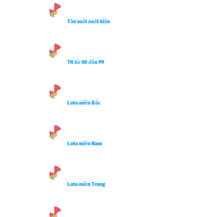
Tần suất xuất hiện
TK từ 00 đến 99
Loto miền Bắc
Loto miền Nam
Loto miền Trung