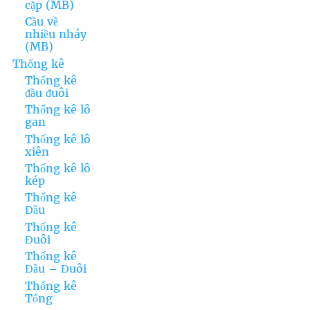
cặp (MB)
Cầu về
nhiều nháy
(MB)
Thống kê
Thống kê
đầu đuôi
Thống kê lô
gan
Thống kê lô
xiên
Thống kê lô
kép
Thống kê
Đầu
Thống kê
Đuôi
Thống kê
Đầu – Đuôi
Thống kê
Tổng