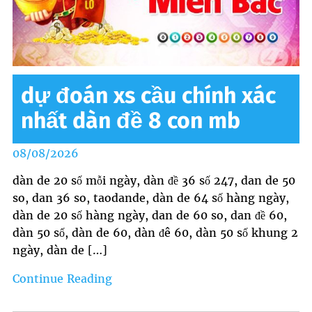
đề
6
con
mb
dự đoán xs cầu chính xác
nhất dàn đề 8 con mb
Posted
08/08/2026
on
dàn de 20 số mỗi ngày, dàn đề 36 số 247, dan de 50
so, dan 36 so, taodande, dàn de 64 số hàng ngày,
dàn de 20 số hàng ngày, dan de 60 so, dan đề 60,
dàn 50 số, dàn de 60, dàn đê 60, dàn 50 số khung 2
ngày, dàn de […]
dự
Continue Reading
đoán