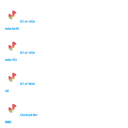
Xổ số điện
toán 6x36
Xổ số điện
toán 123
Xổ số thần
tài
Cầu bạch thủ
(MB)