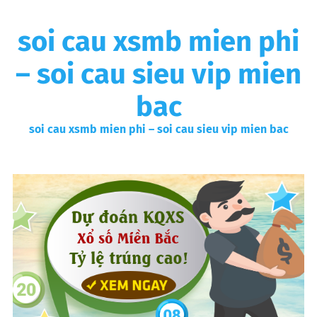
soi cau xsmb mien phi
– soi cau sieu vip mien
bac
soi cau xsmb mien phi – soi cau sieu vip mien bac