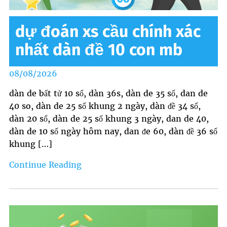
dự đoán xs cầu chính xác
nhất dàn đề 10 con mb
Posted
08/08/2026
on
dàn de bất tử 10 số, dàn 36s, dàn de 35 số, dan de
40 so, dàn de 25 số khung 2 ngày, dàn đề 34 số,
dàn 20 số, dàn de 25 số khung 3 ngày, dan de 40,
dàn de 10 số ngày hôm nay, dan đe 60, dàn đề 36 số
khung […]
dự
Continue Reading
đoán
xs
cầu
chính