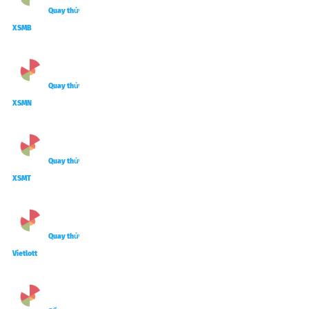
Quay thử
XSMB
Quay thử
XSMN
Quay thử
XSMT
Quay thử
Vietlott