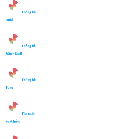
Thống kê
Đuôi
Thống kê
Đầu – Đuôi
Thống kê
Tổng
Tần suất
xuất hiện