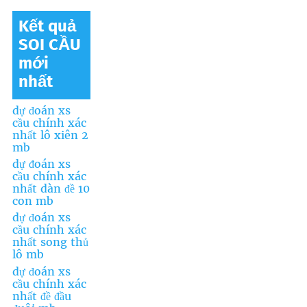
Kết quả
SOI CẦU
mới
nhất
dự đoán xs
cầu chính xác
nhất lô xiên 2
mb
dự đoán xs
cầu chính xác
nhất dàn đề 10
con mb
dự đoán xs
cầu chính xác
nhất song thủ
lô mb
dự đoán xs
cầu chính xác
nhất đề đầu