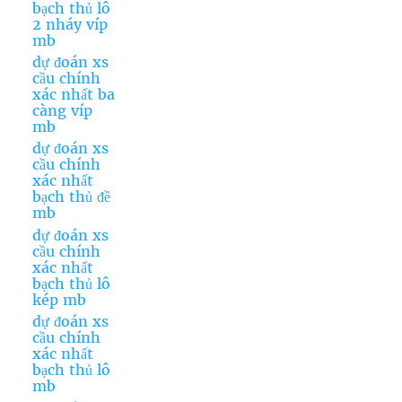
bạch thủ lô
2 nháy víp
mb
dự đoán xs
cầu chính
xác nhất ba
càng víp
mb
dự đoán xs
cầu chính
xác nhất
bạch thủ đề
mb
dự đoán xs
cầu chính
xác nhất
bạch thủ lô
kép mb
dự đoán xs
cầu chính
xác nhất
bạch thủ lô
mb