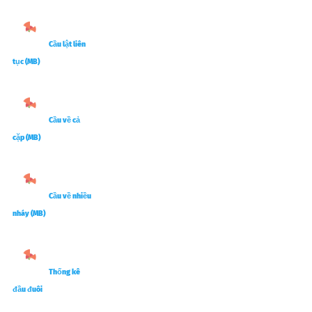
Cầu lật liên
tục (MB)
Cầu về cả
cặp (MB)
Cầu về nhiều
nháy (MB)
Thống kê
đầu đuôi