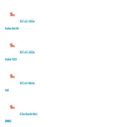
Xổ số điện
toán 6x36
Xổ số điện
toán 123
Xổ số thần
tài
Cầu bạch thủ
(MB)