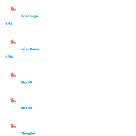
Xo so mega
6/45
xổ số Power
6/55
Max 3D
Max 4D
Thống kê