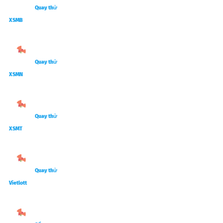
Quay thử
XSMB
Quay thử
XSMN
Quay thử
XSMT
Quay thử
Vietlott