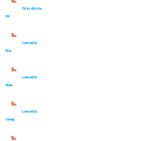
TK từ 00 đến
99
Loto miền
Bắc
Loto miền
Nam
Loto miền
Trung