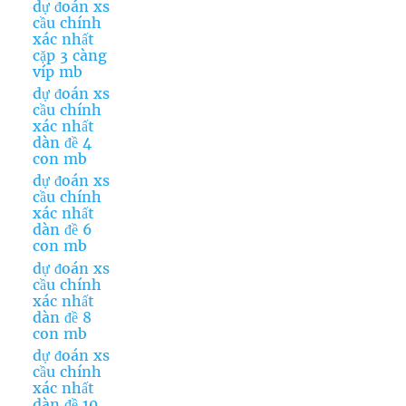
dự đoán xs
cầu chính
xác nhất
cặp 3 càng
víp mb
dự đoán xs
cầu chính
xác nhất
dàn đề 4
con mb
dự đoán xs
cầu chính
xác nhất
dàn đề 6
con mb
dự đoán xs
cầu chính
xác nhất
dàn đề 8
con mb
dự đoán xs
cầu chính
xác nhất
dàn đề 10