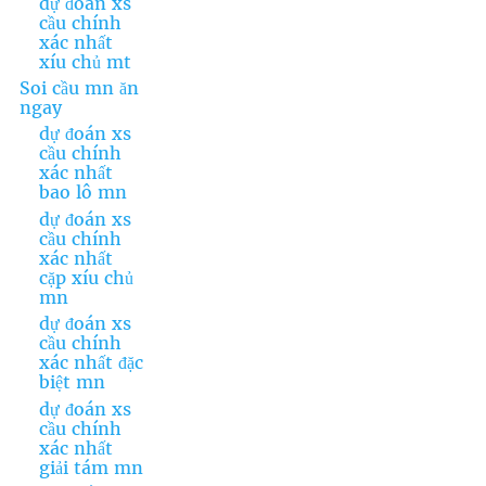
dự đoán xs
cầu chính
xác nhất
xíu chủ mt
Soi cầu mn ăn
ngay
dự đoán xs
cầu chính
xác nhất
bao lô mn
dự đoán xs
cầu chính
xác nhất
cặp xíu chủ
mn
dự đoán xs
cầu chính
xác nhất đặc
biệt mn
dự đoán xs
cầu chính
xác nhất
giải tám mn