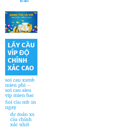
Sổ mơ
LẤY CẦU
VÍP ĐỘ
CHÍNH
XÁC CAO
soi cau xsmb
mien phi –
soi cau sieu
vip mien bac
Soi cầu mb ăn
ngay
dự đoán xs
cầu chính
xác nhất