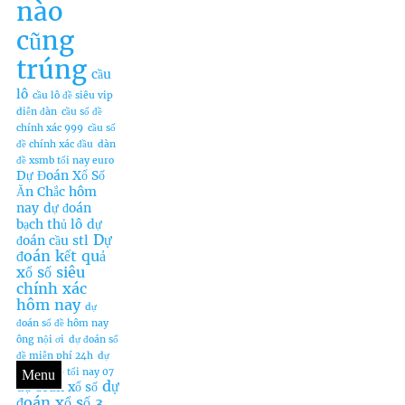
nào
cũng
trúng
cầu
lô
cầu lô đề siêu vip
diễn đàn
cầu số đề
chính xác 999
cầu số
đề chính xác đầu
dàn
đề xsmb tối nay euro
Dự Đoán Xổ Số
Ăn Chắc hôm
nay
dự đoán
bạch thủ lô
dự
Dự
đoán cầu stl
đoán kết quả
xổ số siêu
chính xác
hôm nay
dự
đoán số đề hôm nay
ông nội ơi
dự đoán số
đề miễn phí 24h
dự
đoán số đề tối nay 07
Menu
dự
dự đoán xổ số
đoán xổ số 3