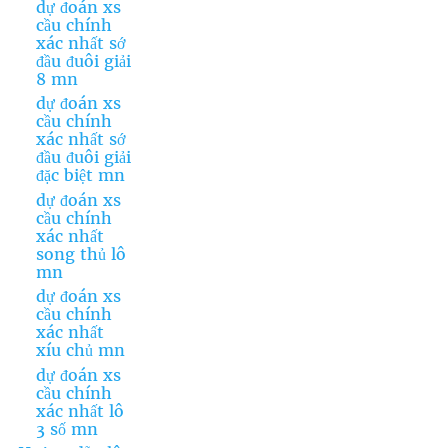
dự đoán xs
cầu chính
xác nhất sớ
đầu đuôi giải
8 mn
dự đoán xs
cầu chính
xác nhất sớ
đầu đuôi giải
đặc biệt mn
dự đoán xs
cầu chính
xác nhất
song thủ lô
mn
dự đoán xs
cầu chính
xác nhất
xíu chủ mn
dự đoán xs
cầu chính
xác nhất lô
3 số mn