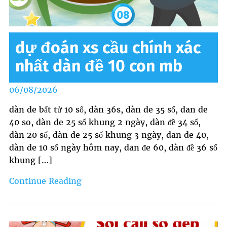
mb
dự đoán xs cầu chính xác
nhất dàn đề 10 con mb
Posted
06/08/2026
on
dàn de bất tử 10 số, dàn 36s, dàn de 35 số, dan de
40 so, dàn de 25 số khung 2 ngày, dàn đề 34 số,
dàn 20 số, dàn de 25 số khung 3 ngày, dan de 40,
dàn de 10 số ngày hôm nay, dan đe 60, dàn đề 36 số
khung […]
dự
Continue Reading
đoán
xs
cầu