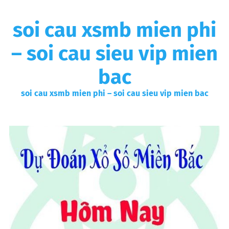
soi cau xsmb mien phi
– soi cau sieu vip mien
bac
soi cau xsmb mien phi – soi cau sieu vip mien bac