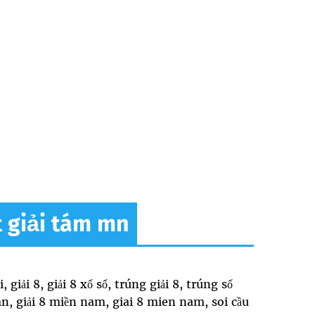
t giải tám mn
, giải 8, giải 8 xổ số, trúng giải 8, trúng số
i 8 mn, giải 8 miền nam, giai 8 mien nam, soi cầu