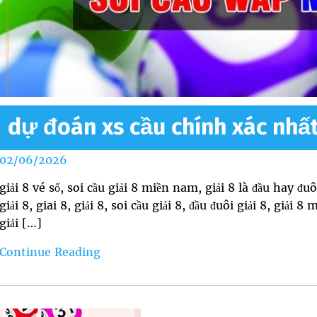
dự đoán xs cầu chính xác nhất
Posted
02/06/2026
on
giải 8 vé số, soi cầu giải 8 miền nam, giải 8 là đầu hay đuôi
giải 8, giai 8, giải 8, soi cầu giải 8, đầu đuôi giải 8, giả
giải […]
dự
Continue Reading
đoán
xs
cầu