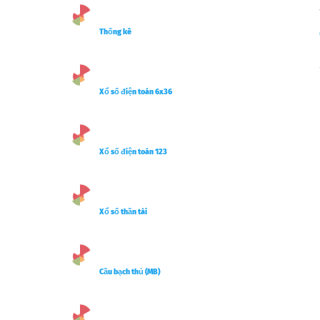
Thống kê
Xổ số điện toán 6x36
Xổ số điện toán 123
Xổ số thần tài
Cầu bạch thủ (MB)