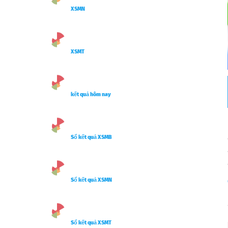
XSMN
XSMT
kết quả hôm nay
Sổ kết quả XSMB
Sổ kết quả XSMN
Sổ kết quả XSMT