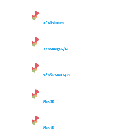
xổ số vietlott
Xo so mega 6/45
xổ số Power 6/55
Max 3D
Max 4D