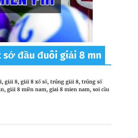
 sớ đầu đuôi giải 8 mn
, giải 8, giải 8 xổ số, trúng giải 8, trúng số
i 8 mn, giải 8 miền nam, giai 8 mien nam, soi cầu