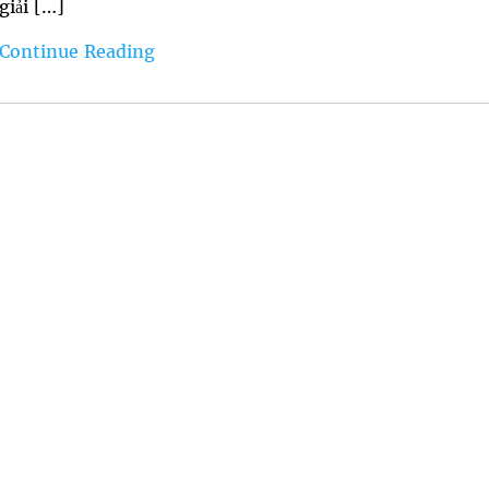
giải […]
dự
Continue Reading
đoán
xs
cầu
chính
xác
nhất
giải
tám
mn