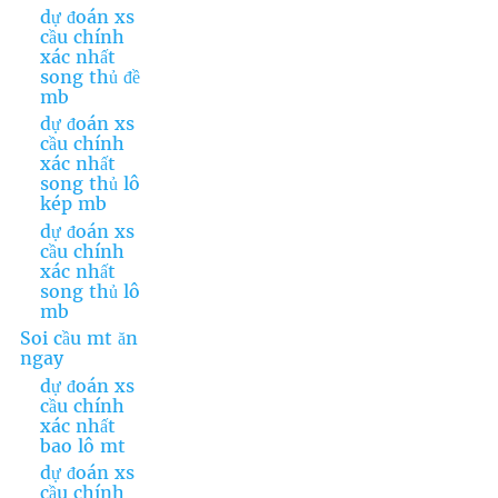
dự đoán xs
cầu chính
xác nhất
song thủ đề
mb
dự đoán xs
cầu chính
xác nhất
song thủ lô
kép mb
dự đoán xs
cầu chính
xác nhất
song thủ lô
mb
Soi cầu mt ăn
ngay
dự đoán xs
cầu chính
xác nhất
bao lô mt
dự đoán xs
cầu chính