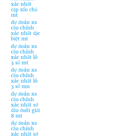
xác nhất
cặp xíu chủ
mt
dự đoán xs
cầu chính
xác nhất đặc
biệt mt
dự đoán xs
cầu chính
xác nhất lô
3 số mt
dự đoán xs
cầu chính
xác nhất lô
3 số mn
dự đoán xs
cầu chính
xác nhất sớ
đầu đuôi giải
8 mt
dự đoán xs
cầu chính
xác nhất sớ