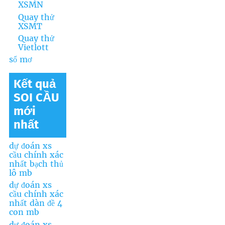
XSMN
Quay thử
XSMT
Quay thử
Vietlott
sổ mơ
Kết quả
SOI CẦU
mới
nhất
dự đoán xs
cầu chính xác
nhất bạch thủ
lô mb
dự đoán xs
cầu chính xác
nhất dàn đề 4
con mb
dự đoán xs