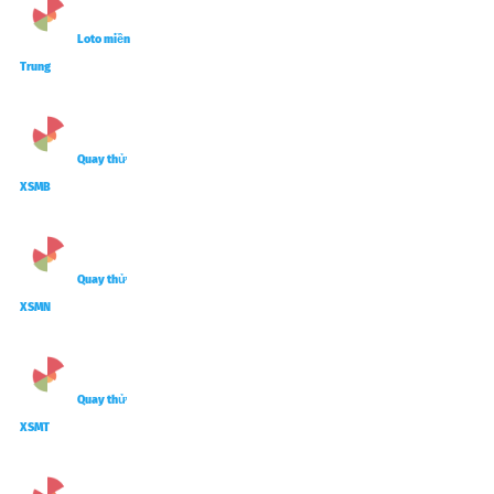
Loto miền
Trung
Quay thử
XSMB
Quay thử
XSMN
Quay thử
XSMT