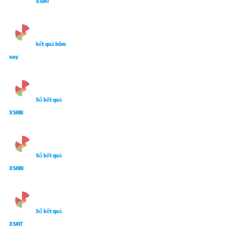
XSMT
kết quả hôm
nay
Sổ kết quả
XSMB
Sổ kết quả
XSMN
Sổ kết quả
XSMT