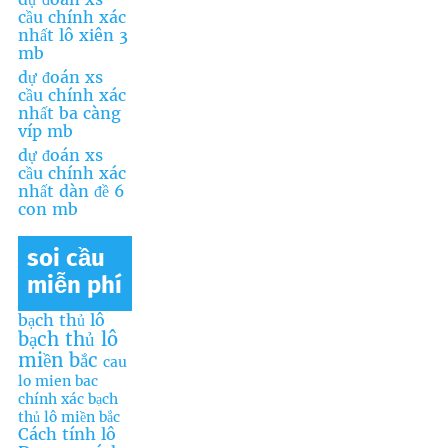
cầu chính xác
nhất lô xiên 3
mb
dự đoán xs
cầu chính xác
nhất ba càng
víp mb
dự đoán xs
cầu chính xác
nhất dàn đề 6
con mb
soi cầu
miễn phí
bạch thủ lô
bạch thủ lô
miền bắc
cau
lo mien bac
chính xác bạch
thủ lô miền bắc
Cách tính lô