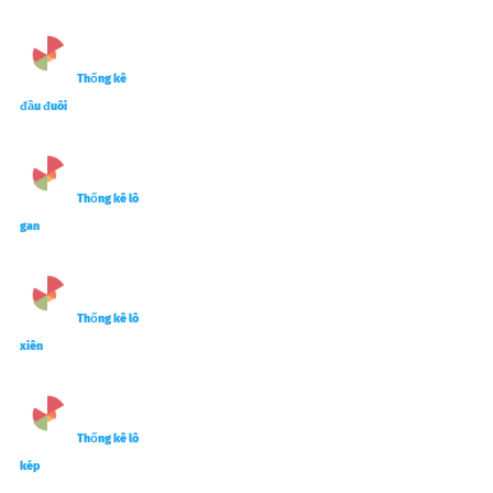
Thống kê
đầu đuôi
Thống kê lô
gan
Thống kê lô
xiên
Thống kê lô
kép