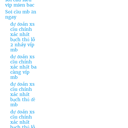
vip mien bac
Soi cầu mb ăn
ngay
dự đoán xs
cầu chính
xác nhất
bạch thủ lô
2 nháy víp
mb
dự đoán xs
cầu chính
xác nhất ba
càng víp
mb
dự đoán xs
cầu chính
xác nhất
bạch thủ đề
mb
dự đoán xs
cầu chính
xác nhất
bạch thủ lô