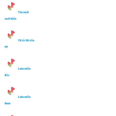
Tần suất
xuất hiện
TK từ 00 đến
99
Loto miền
Bắc
Loto miền
Nam