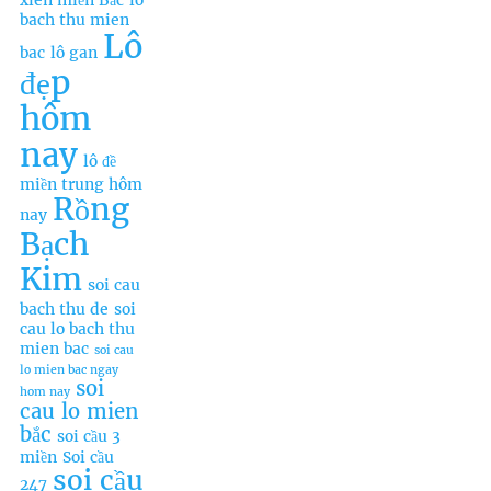
xiên miền Bắc
lo
bach thu mien
Lô
bac
lô gan
đẹp
hôm
nay
lô đề
miền trung hôm
Rồng
nay
Bạch
Kim
soi cau
bach thu de
soi
cau lo bach thu
mien bac
soi cau
lo mien bac ngay
soi
hom nay
cau lo mien
bắc
soi cầu 3
miền
Soi cầu
soi cầu
247