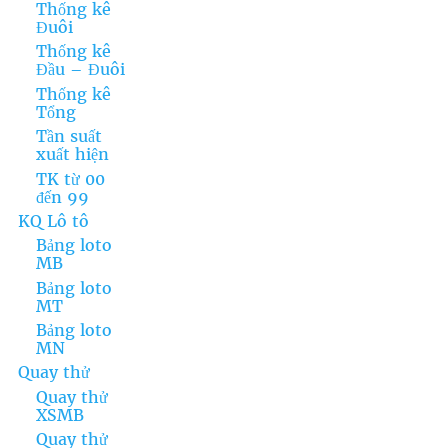
Thống kê
Đuôi
Thống kê
Đầu – Đuôi
Thống kê
Tổng
Tần suất
xuất hiện
TK từ 00
đến 99
KQ Lô tô
Bảng loto
MB
Bảng loto
MT
Bảng loto
MN
Quay thử
Quay thử
XSMB
Quay thử