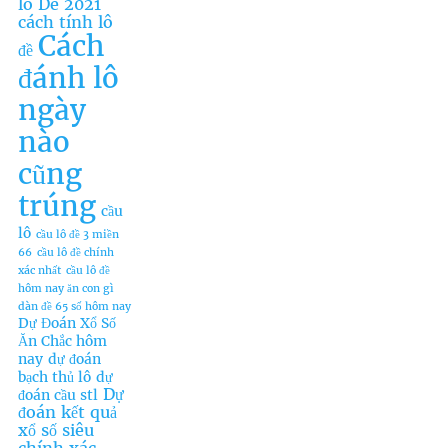
lô De 2021
cách tính lô
Cách
đề
đánh lô
ngày
nào
cũng
trúng
cầu
lô
cầu lô đề 3 miền
66
cầu lô đề chính
xác nhất
cầu lô đề
hôm nay ăn con gì
dàn đề 65 số hôm nay
Dự Đoán Xổ Số
Ăn Chắc hôm
nay
dự đoán
bạch thủ lô
dự
Dự
đoán cầu stl
đoán kết quả
xổ số siêu