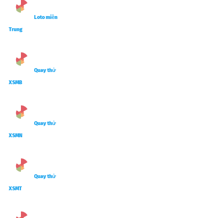
Loto miền
Trung
Quay thử
XSMB
Quay thử
XSMN
Quay thử
XSMT