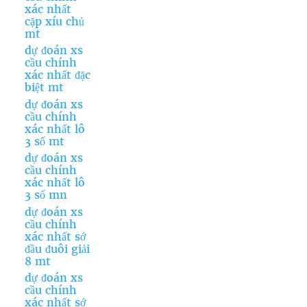
xác nhất
cặp xíu chủ
mt
dự đoán xs
cầu chính
xác nhất đặc
biệt mt
dự đoán xs
cầu chính
xác nhất lô
3 số mt
dự đoán xs
cầu chính
xác nhất lô
3 số mn
dự đoán xs
cầu chính
xác nhất sớ
đầu đuôi giải
8 mt
dự đoán xs
cầu chính
xác nhất sớ