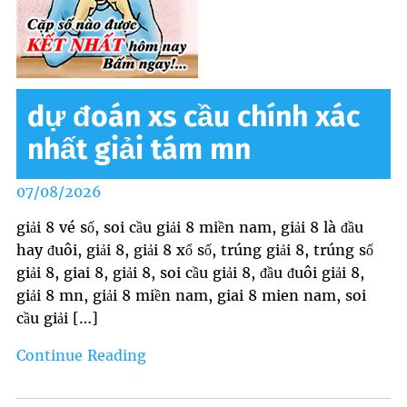
dự đoán xs cầu chính xác
nhất giải tám mn
Posted
07/08/2026
on
giải 8 vé số, soi cầu giải 8 miền nam, giải 8 là đầu
hay đuôi, giải 8, giải 8 xổ số, trúng giải 8, trúng số
giải 8, giai 8, giải 8, soi cầu giải 8, đầu đuôi giải 8,
giải 8 mn, giải 8 miền nam, giai 8 mien nam, soi
cầu giải […]
dự
Continue Reading
đoán
xs