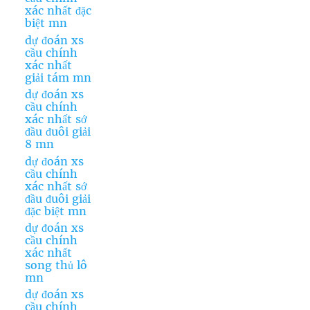
xác nhất đặc
biệt mn
dự đoán xs
cầu chính
xác nhất
giải tám mn
dự đoán xs
cầu chính
xác nhất sớ
đầu đuôi giải
8 mn
dự đoán xs
cầu chính
xác nhất sớ
đầu đuôi giải
đặc biệt mn
dự đoán xs
cầu chính
xác nhất
song thủ lô
mn
dự đoán xs
cầu chính