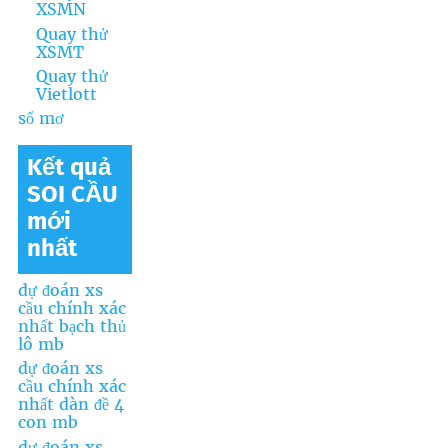
XSMN
Quay thử
XSMT
Quay thử
Vietlott
sổ mơ
Kết quả
SOI CẦU
mới
nhất
dự đoán xs
cầu chính xác
nhất bạch thủ
lô mb
dự đoán xs
cầu chính xác
nhất dàn đề 4
con mb
dự đoán xs