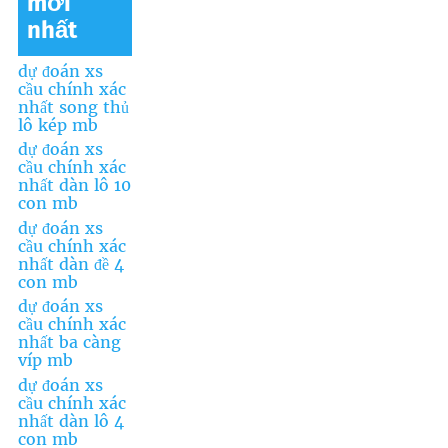
mới
nhất
dự đoán xs
cầu chính xác
nhất song thủ
lô kép mb
dự đoán xs
cầu chính xác
nhất dàn lô 10
con mb
dự đoán xs
cầu chính xác
nhất dàn đề 4
con mb
dự đoán xs
cầu chính xác
nhất ba càng
víp mb
dự đoán xs
cầu chính xác
nhất dàn lô 4
con mb