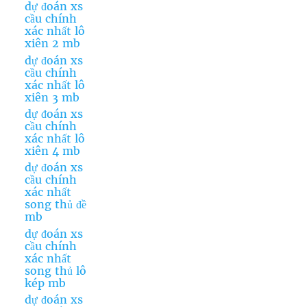
dự đoán xs
cầu chính
xác nhất lô
xiên 2 mb
dự đoán xs
cầu chính
xác nhất lô
xiên 3 mb
dự đoán xs
cầu chính
xác nhất lô
xiên 4 mb
dự đoán xs
cầu chính
xác nhất
song thủ đề
mb
dự đoán xs
cầu chính
xác nhất
song thủ lô
kép mb
dự đoán xs