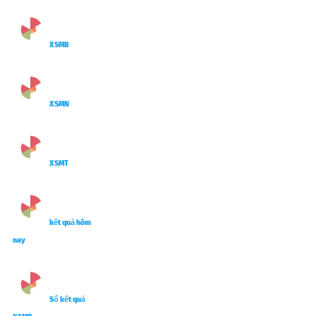
nhất
dàn
lô
XSMB
8
con
mb
XSMN
XSMT
kết quả hôm
nay
Sổ kết quả