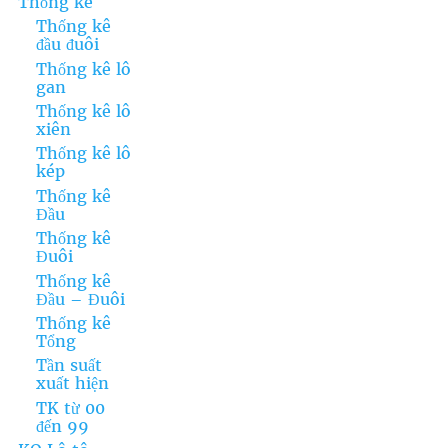
Thống kê
Thống kê
đầu đuôi
Thống kê lô
gan
Thống kê lô
xiên
Thống kê lô
kép
Thống kê
Đầu
Thống kê
Đuôi
Thống kê
Đầu – Đuôi
Thống kê
Tổng
Tần suất
xuất hiện
TK từ 00
đến 99