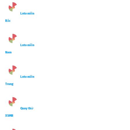
Loto miền
Bắc
Loto miền
Nam
Loto miền
Trung
Quay thử
XSMB