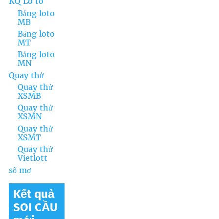
KQ Lô tô
Bảng loto
MB
Bảng loto
MT
Bảng loto
MN
Quay thử
Quay thử
XSMB
Quay thử
XSMN
Quay thử
XSMT
Quay thử
Vietlott
sổ mơ
Kết quả
SOI CẦU