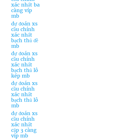
xác nhất ba
càng víp
mb
dự đoán xs
cầu chính
xác nhất
bạch thủ đề
mb
dự đoán xs
cầu chính
xác nhất
bạch thủ lô
kép mb
dự đoán xs
cầu chính
xác nhất
bạch thủ lô
mb
dự đoán xs
cầu chính
xác nhất
cặp 3 càng
víp mb