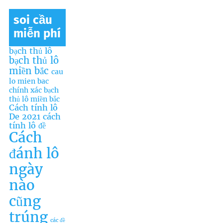
soi cầu
miễn phí
bạch thủ lô
bạch thủ lô
miền bắc
cau
lo mien bac
chính xác bạch
thủ lô miền bắc
Cách tính lô
De 2021
cách
tính lô đề
Cách
đánh lô
ngày
nào
cũng
trúng
các đề