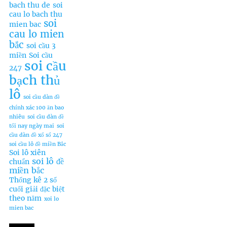
bach thu de
soi
cau lo bach thu
soi
mien bac
cau lo mien
bắc
soi cầu 3
miền
Soi cầu
soi cầu
247
bạch thủ
lô
soi cầu dàn đề
chính xác 100 ăn bao
nhiêu
soi cầu dàn đề
tối nay ngày mai
soi
cầu dàn đề xổ số 247
soi cầu lô đề miền Bắc
Soi lô xiên
soi lô đề
chuẩn
miền bắc
Thống kê 2 số
cuối giải đặc biệt
theo năm
xoi lo
mien bac