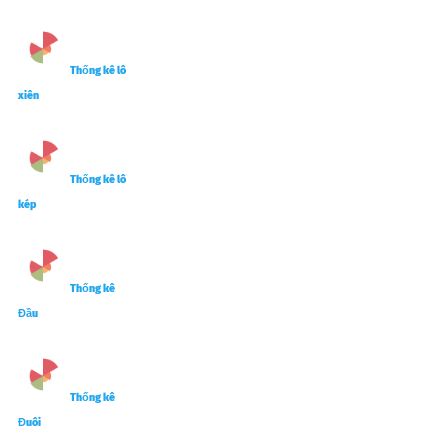
Thống kê lô
xiên
Thống kê lô
kép
Thống kê
Đầu
Thống kê
Đuôi