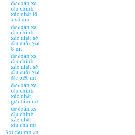
dự đoán xs
cầu chính
xác nhất lô
3 số mn
dự đoán xs
cầu chính
xác nhất sớ
đầu đuôi giải
8 mt
dự đoán xs
cầu chính
xác nhất sớ
đầu đuôi giải
đặc biệt mt
dự đoán xs
cầu chính
xác nhất
giải tám mt
dự đoán xs
cầu chính
xác nhất
xíu chủ mt
Soi cầu mn ăn