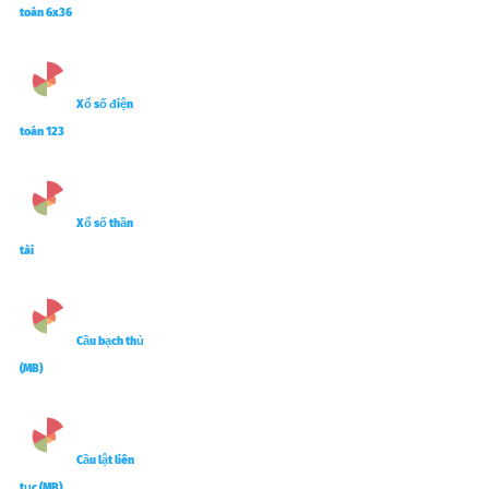
toán 6x36
Xổ số điện
toán 123
Xổ số thần
tài
Cầu bạch thủ
(MB)
Cầu lật liên
tục (MB)