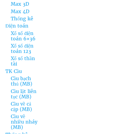
Max 3D
Max 4D
Thống kê
Điện toán
Xổ số điện
toán 6×36
Xổ số điện
toán 123
Xổ số thần
tài
TK Cầu
Cầu bạch
thủ (MB)
Cầu lật liên
tục (MB)
Cầu về cả
cặp (MB)
Cầu về
nhiều nháy
(MB)