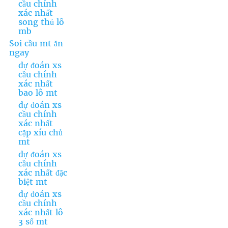
cầu chính
xác nhất
song thủ lô
mb
Soi cầu mt ăn
ngay
dự đoán xs
cầu chính
xác nhất
bao lô mt
dự đoán xs
cầu chính
xác nhất
cặp xíu chủ
mt
dự đoán xs
cầu chính
xác nhất đặc
biệt mt
dự đoán xs
cầu chính
xác nhất lô
3 số mt