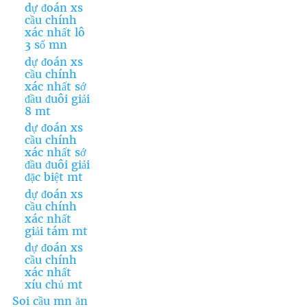
dự đoán xs
cầu chính
xác nhất lô
3 số mn
dự đoán xs
cầu chính
xác nhất sớ
đầu đuôi giải
8 mt
dự đoán xs
cầu chính
xác nhất sớ
đầu đuôi giải
đặc biệt mt
dự đoán xs
cầu chính
xác nhất
giải tám mt
dự đoán xs
cầu chính
xác nhất
xíu chủ mt
Soi cầu mn ăn