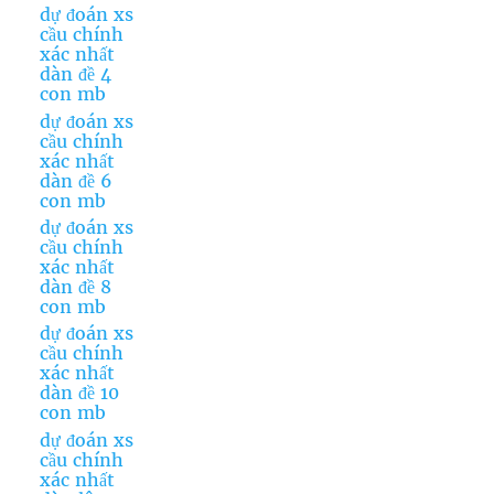
dự đoán xs
cầu chính
xác nhất
dàn đề 4
con mb
dự đoán xs
cầu chính
xác nhất
dàn đề 6
con mb
dự đoán xs
cầu chính
xác nhất
dàn đề 8
con mb
dự đoán xs
cầu chính
xác nhất
dàn đề 10
con mb
dự đoán xs
cầu chính
xác nhất