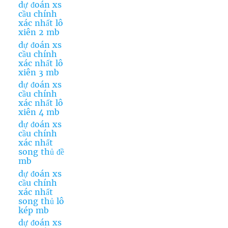
dự đoán xs
cầu chính
xác nhất lô
xiên 2 mb
dự đoán xs
cầu chính
xác nhất lô
xiên 3 mb
dự đoán xs
cầu chính
xác nhất lô
xiên 4 mb
dự đoán xs
cầu chính
xác nhất
song thủ đề
mb
dự đoán xs
cầu chính
xác nhất
song thủ lô
kép mb
dự đoán xs