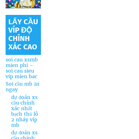
LẤY CẦU
VÍP ĐỘ
CHÍNH
XÁC CAO
soi cau xsmb
mien phi –
soi cau sieu
vip mien bac
Soi cầu mb ăn
ngay
dự đoán xs
cầu chính
xác nhất
bạch thủ lô
2 nháy víp
mb
dự đoán xs
cầu chính