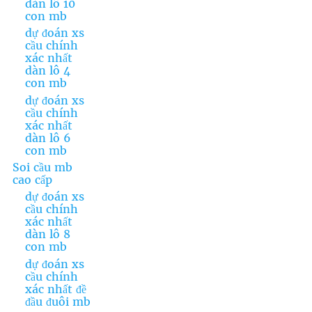
dàn lô 10
con mb
dự đoán xs
cầu chính
xác nhất
dàn lô 4
con mb
dự đoán xs
cầu chính
xác nhất
dàn lô 6
con mb
Soi cầu mb
cao cấp
dự đoán xs
cầu chính
xác nhất
dàn lô 8
con mb
dự đoán xs
cầu chính
xác nhất đề
đầu đuôi mb