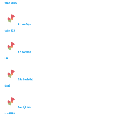
toán 6x36
Xổ số điện
toán 123
Xổ số thần
tài
Cầu bạch thủ
(MB)
Cầu lật liên
tục (MB)