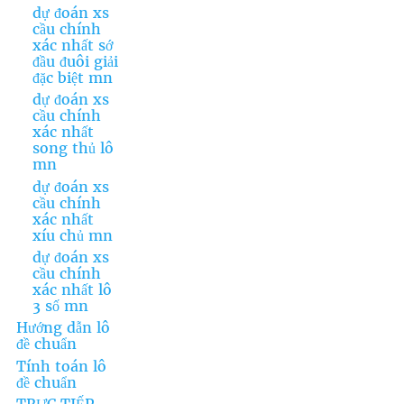
dự đoán xs
cầu chính
xác nhất sớ
đầu đuôi giải
đặc biệt mn
dự đoán xs
cầu chính
xác nhất
song thủ lô
mn
dự đoán xs
cầu chính
xác nhất
xíu chủ mn
dự đoán xs
cầu chính
xác nhất lô
3 số mn
Hướng dẫn lô
đề chuẩn
Tính toán lô
đề chuẩn