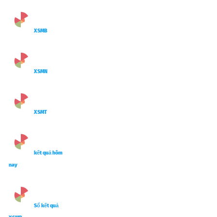
nhất
dàn
lô
XSMB
8
con
mb
XSMN
XSMT
kết quả hôm
nay
Sổ kết quả