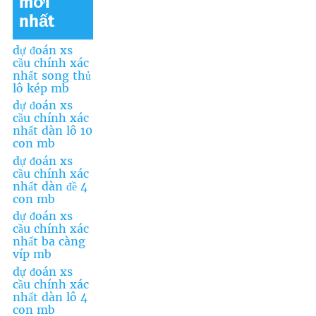
mới
nhất
dự đoán xs
cầu chính xác
nhất song thủ
lô kép mb
dự đoán xs
cầu chính xác
nhất dàn lô 10
con mb
dự đoán xs
cầu chính xác
nhất dàn đề 4
con mb
dự đoán xs
cầu chính xác
nhất ba càng
víp mb
dự đoán xs
cầu chính xác
nhất dàn lô 4
con mb