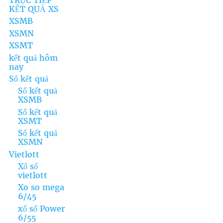
TRỰC TIẾP
KẾT QUẢ XS
XSMB
XSMN
XSMT
kết quả hôm
nay
Sổ kết quả
Sổ kết quả
XSMB
Sổ kết quả
XSMT
Sổ kết quả
XSMN
Vietlott
Xổ số
vietlott
Xo so mega
6/45
xổ số Power
6/55