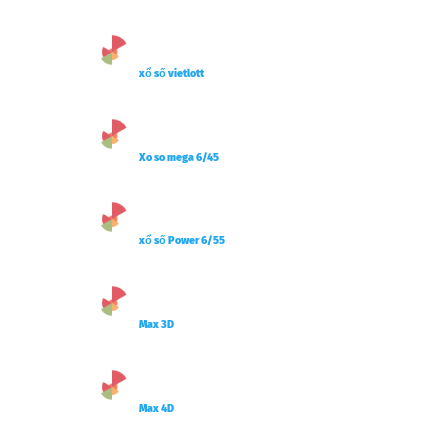
xổ số vietlott
Xo so mega 6/45
xổ số Power 6/55
Max 3D
Max 4D