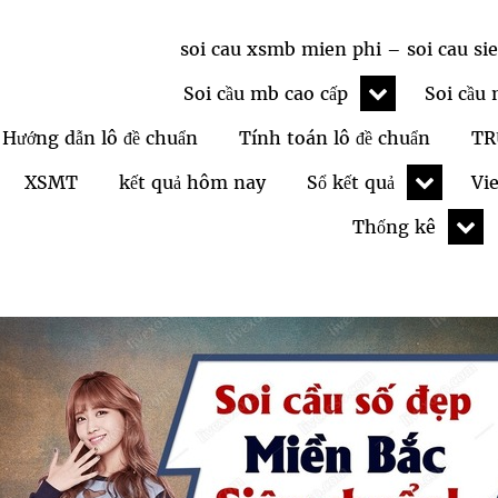
soi cau xsmb mien phi – soi cau si
expand
Soi cầu mb cao cấp
Soi cầu
child
menu
Hướng dẫn lô đề chuẩn
Tính toán lô đề chuẩn
TR
expand
XSMT
kết quả hôm nay
Sổ kết quả
Vie
child
menu
expan
Thống kê
child
menu