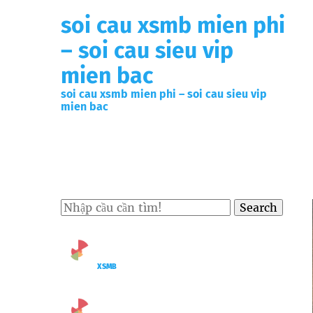
soi cau xsmb mien phi
– soi cau sieu vip
mien bac
soi cau xsmb mien phi – soi cau sieu vip
mien bac
Search
XSMB