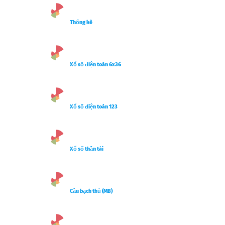
Thống kê
Xổ số điện toán 6x36
Xổ số điện toán 123
Xổ số thần tài
Cầu bạch thủ (MB)