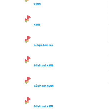
XSMN
XSMT
kết quả hôm nay
Sổ kết quả XSMB
Sổ kết quả XSMN
Sổ kết quả XSMT