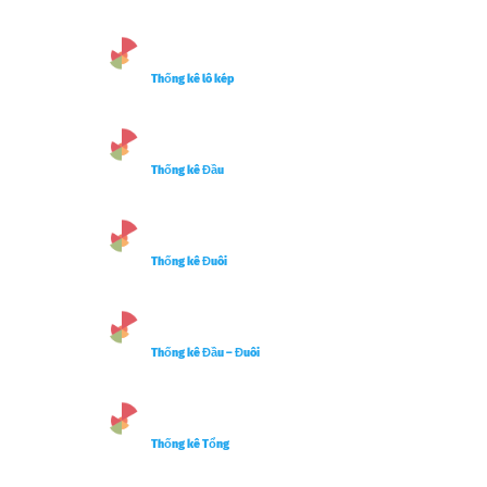
Thống kê lô kép
Thống kê Đầu
Thống kê Đuôi
Thống kê Đầu – Đuôi
Thống kê Tổng