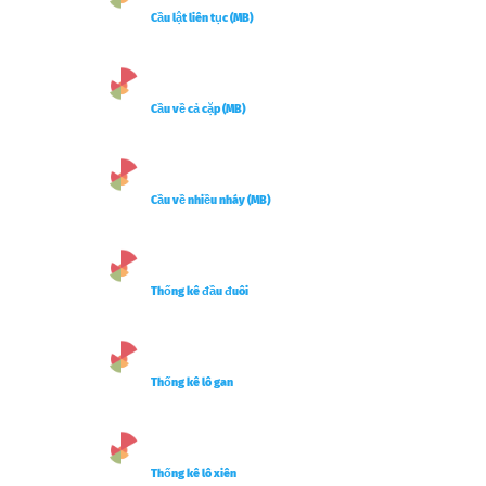
Cầu lật liên tục (MB)
Cầu về cả cặp (MB)
Cầu về nhiều nháy (MB)
Thống kê đầu đuôi
Thống kê lô gan
Thống kê lô xiên