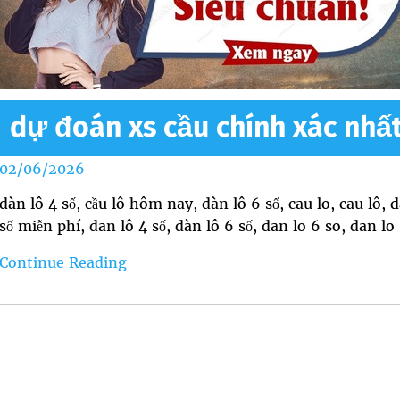
dự đoán xs cầu chính xác nhấ
Posted
02/06/2026
on
dàn lô 4 số, cầu lô hôm nay, dàn lô 6 số, cau lo, cau lô, d
số miễn phí, dan lô 4 số, dàn lô 6 số, dan lo 6 so, dan lo
dự
Continue Reading
đoán
xs
cầu
chính
xác
nhất