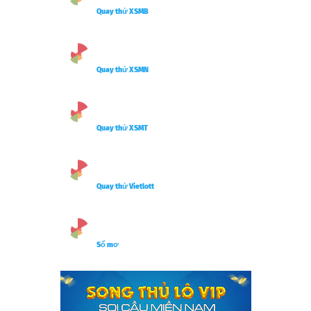
Quay thử XSMB
Quay thử XSMN
Quay thử XSMT
Quay thử Vietlott
Sổ mơ