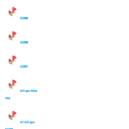
nhất
dàn
lô
XSMB
8
con
mb
XSMN
XSMT
kết quả hôm
nay
Sổ kết quả