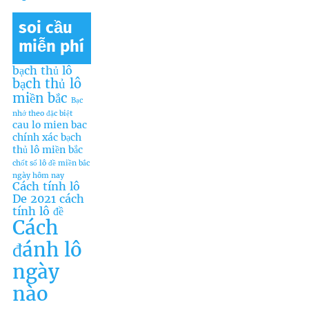
soi cầu
miễn phí
bạch thủ lô
bạch thủ lô
miền bắc
Bạc
nhớ theo đặc biệt
cau lo mien bac
chính xác bạch
thủ lô miền bắc
chốt số lô đề miền bắc
ngày hôm nay
Cách tính lô
De 2021
cách
tính lô đề
Cách
đánh lô
ngày
nào