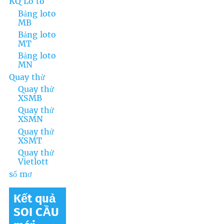
KQ Lô tô
Bảng loto
MB
Bảng loto
MT
Bảng loto
MN
Quay thử
Quay thử
XSMB
Quay thử
XSMN
Quay thử
XSMT
Quay thử
Vietlott
sổ mơ
Kết quả
SOI CẦU