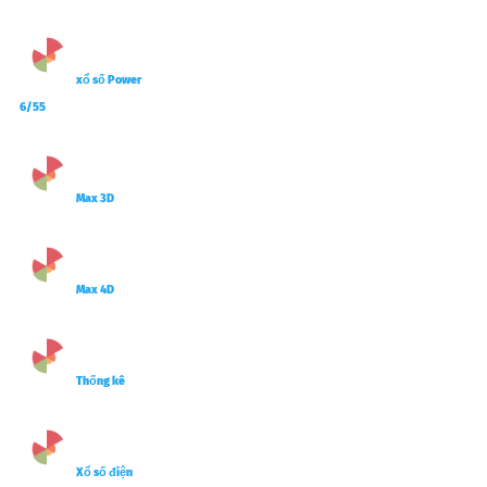
xổ số Power
6/55
Max 3D
Max 4D
Thống kê
Xổ số điện