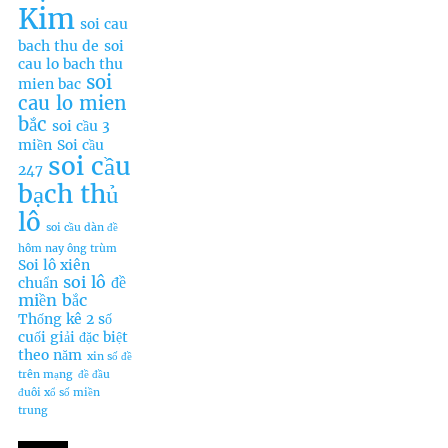
Kim
soi cau
bach thu de
soi
cau lo bach thu
soi
mien bac
cau lo mien
bắc
soi cầu 3
miền
Soi cầu
soi cầu
247
bạch thủ
lô
soi cầu dàn đề
hôm nay ông trùm
Soi lô xiên
soi lô đề
chuẩn
miền bắc
Thống kê 2 số
cuối giải đặc biệt
theo năm
xin số đề
trên mạng
đề đầu
đuôi xổ số miền
trung