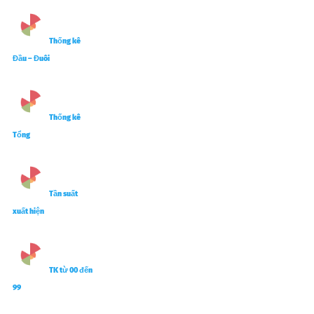
Thống kê
Đầu – Đuôi
Thống kê
Tổng
Tần suất
xuất hiện
TK từ 00 đến
99