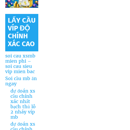
LẤY CẦU
VÍP ĐỘ
CHÍNH
XÁC CAO
soi cau xsmb
mien phi –
soi cau sieu
vip mien bac
Soi cầu mb ăn
ngay
dự đoán xs
cầu chính
xác nhất
bạch thủ lô
2 nháy víp
mb
dự đoán xs
cầu chính