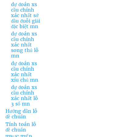
dự đoán xs
cầu chính
xác nhất sớ
đầu đuôi giải
đặc biệt mn
dự đoán xs
cầu chính
xác nhất
song thủ lô
mn
dự đoán xs
cầu chính
xác nhất
xíu chủ mn
dự đoán xs
cầu chính
xác nhất lô
3 số mn
Hướng dẫn lô
đề chuẩn
Tính toán lô
đề chuẩn