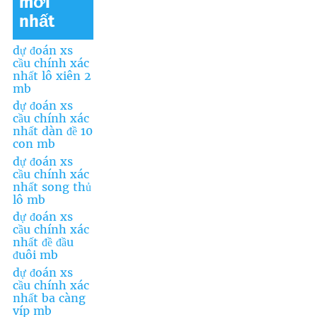
mới
nhất
dự đoán xs
cầu chính xác
nhất lô xiên 2
mb
dự đoán xs
cầu chính xác
nhất dàn đề 10
con mb
dự đoán xs
cầu chính xác
nhất song thủ
lô mb
dự đoán xs
cầu chính xác
nhất đề đầu
đuôi mb
dự đoán xs
cầu chính xác
nhất ba càng
víp mb