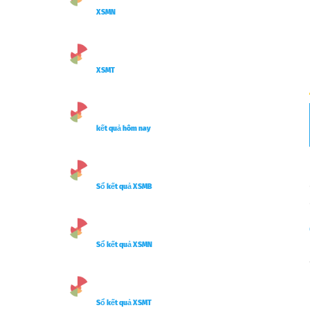
XSMN
XSMT
kết quả hôm nay
Sổ kết quả XSMB
Sổ kết quả XSMN
Sổ kết quả XSMT