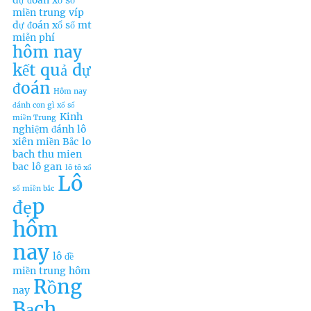
miền trung víp
dự đoán xổ số mt
miễn phí
hôm nay
kết quả dự
đoán
Hôm nay
đánh con gì xổ số
Kinh
miền Trung
nghiệm đánh lô
xiên miền Bắc
lo
bach thu mien
bac
lô gan
lô tô xổ
Lô
số miền bắc
đẹp
hôm
nay
lô đề
miền trung hôm
Rồng
nay
Bạch