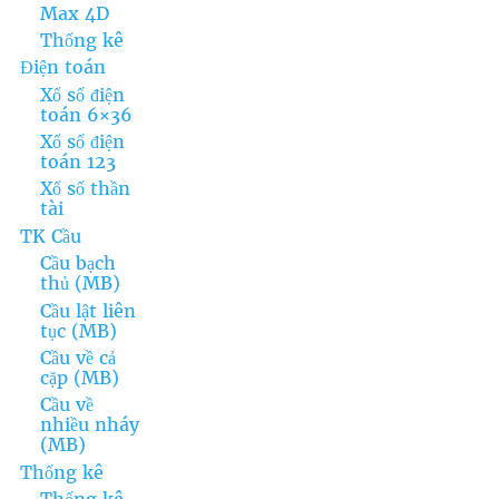
Max 4D
Thống kê
Điện toán
Xổ số điện
toán 6×36
Xổ số điện
toán 123
Xổ số thần
tài
TK Cầu
Cầu bạch
thủ (MB)
Cầu lật liên
tục (MB)
Cầu về cả
cặp (MB)
Cầu về
nhiều nháy
(MB)
Thống kê