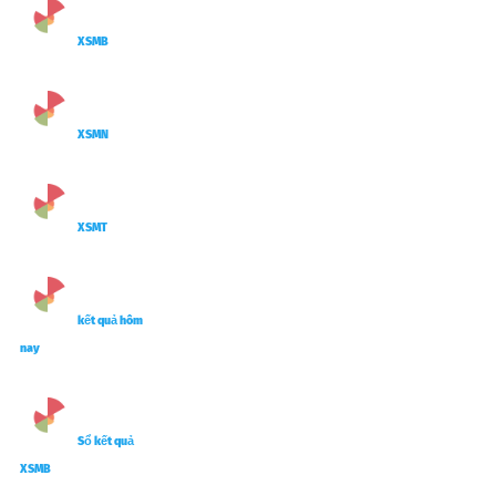
dàn
lô
XSMB
6
con
mb
XSMN
XSMT
kết quả hôm
nay
Sổ kết quả
XSMB