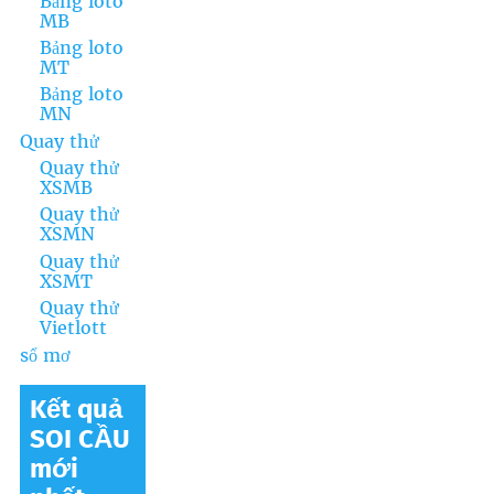
Bảng loto
MB
Bảng loto
MT
Bảng loto
MN
Quay thử
Quay thử
XSMB
Quay thử
XSMN
Quay thử
XSMT
Quay thử
Vietlott
sổ mơ
Kết quả
SOI CẦU
mới