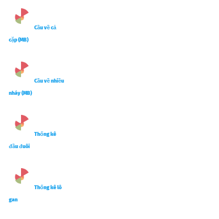
Cầu về cả
cặp (MB)
Cầu về nhiều
nháy (MB)
Thống kê
đầu đuôi
Thống kê lô
gan