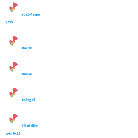
xổ số Power
6/55
Max 3D
Max 4D
Thống kê
Xổ số điện
toán 6x36