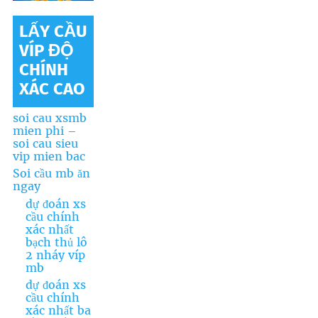
LẤY CẦU
VÍP ĐỘ
CHÍNH
XÁC CAO
soi cau xsmb
mien phi –
soi cau sieu
vip mien bac
Soi cầu mb ăn
ngay
dự đoán xs
cầu chính
xác nhất
bạch thủ lô
2 nháy víp
mb
dự đoán xs
cầu chính
xác nhất ba