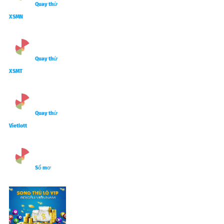
Quay thử
XSMN
Quay thử
XSMT
Quay thử
Vietlott
Sổ mơ