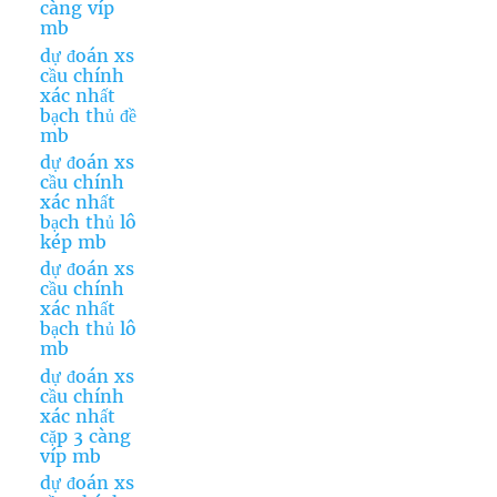
càng víp
mb
dự đoán xs
cầu chính
xác nhất
bạch thủ đề
mb
dự đoán xs
cầu chính
xác nhất
bạch thủ lô
kép mb
dự đoán xs
cầu chính
xác nhất
bạch thủ lô
mb
dự đoán xs
cầu chính
xác nhất
cặp 3 càng
víp mb
dự đoán xs