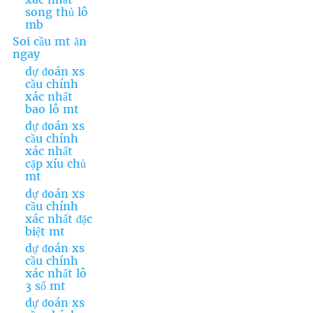
song thủ lô
mb
Soi cầu mt ăn
ngay
dự đoán xs
cầu chính
xác nhất
bao lô mt
dự đoán xs
cầu chính
xác nhất
cặp xíu chủ
mt
dự đoán xs
cầu chính
xác nhất đặc
biệt mt
dự đoán xs
cầu chính
xác nhất lô
3 số mt
dự đoán xs