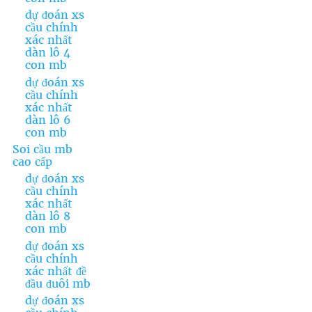
dự đoán xs
cầu chính
xác nhất
dàn lô 4
con mb
dự đoán xs
cầu chính
xác nhất
dàn lô 6
con mb
Soi cầu mb
cao cấp
dự đoán xs
cầu chính
xác nhất
dàn lô 8
con mb
dự đoán xs
cầu chính
xác nhất đề
đầu đuôi mb
dự đoán xs