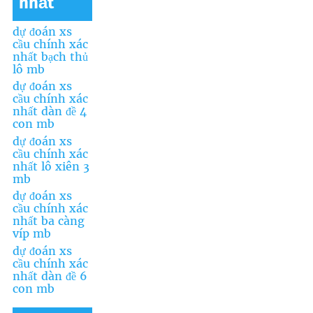
nhất
dự đoán xs
cầu chính xác
nhất bạch thủ
lô mb
dự đoán xs
cầu chính xác
nhất dàn đề 4
con mb
dự đoán xs
cầu chính xác
nhất lô xiên 3
mb
dự đoán xs
cầu chính xác
nhất ba càng
víp mb
dự đoán xs
cầu chính xác
nhất dàn đề 6
con mb