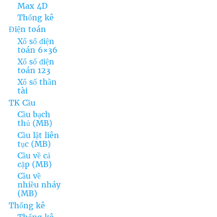
Max 4D
Thống kê
Điện toán
Xổ số điện
toán 6×36
Xổ số điện
toán 123
Xổ số thần
tài
TK Cầu
Cầu bạch
thủ (MB)
Cầu lật liên
tục (MB)
Cầu về cả
cặp (MB)
Cầu về
nhiều nháy
(MB)
Thống kê