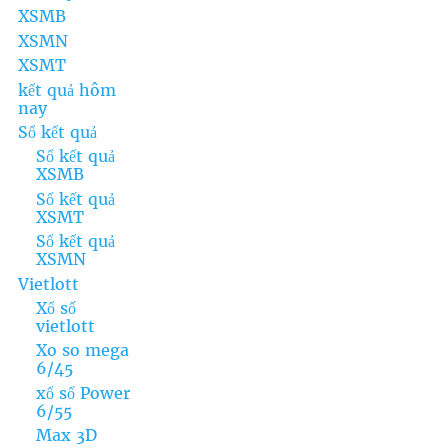
XSMB
XSMN
XSMT
kết quả hôm
nay
Sổ kết quả
Sổ kết quả
XSMB
Sổ kết quả
XSMT
Sổ kết quả
XSMN
Vietlott
Xổ số
vietlott
Xo so mega
6/45
xổ số Power
6/55
Max 3D