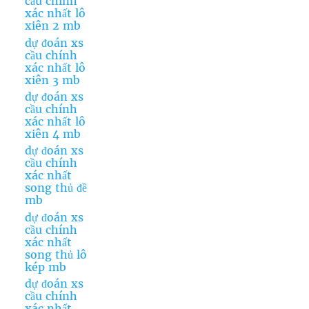
cầu chính
xác nhất lô
xiên 2 mb
dự đoán xs
cầu chính
xác nhất lô
xiên 3 mb
dự đoán xs
cầu chính
xác nhất lô
xiên 4 mb
dự đoán xs
cầu chính
xác nhất
song thủ đề
mb
dự đoán xs
cầu chính
xác nhất
song thủ lô
kép mb
dự đoán xs
cầu chính
xác nhất