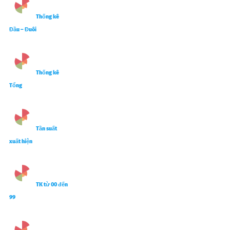
Thống kê
Đầu – Đuôi
Thống kê
Tổng
Tần suất
xuất hiện
TK từ 00 đến
99