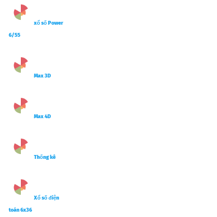
xổ số Power
6/55
Max 3D
Max 4D
Thống kê
Xổ số điện
toán 6x36