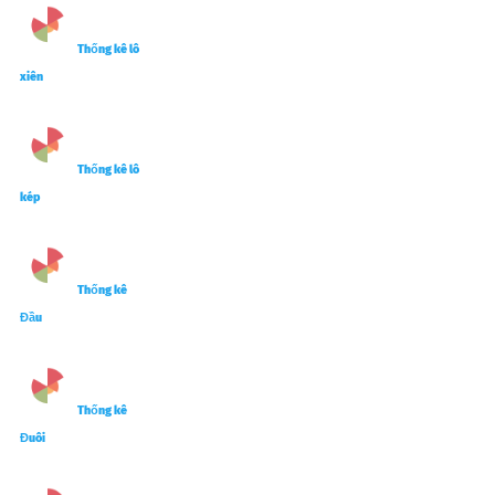
Thống kê lô
xiên
Thống kê lô
kép
Thống kê
Đầu
Thống kê
Đuôi