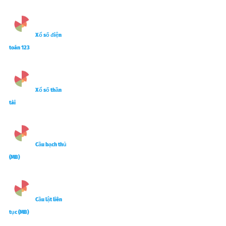
Xổ số điện
toán 123
Xổ số thần
tài
Cầu bạch thủ
(MB)
Cầu lật liên
tục (MB)