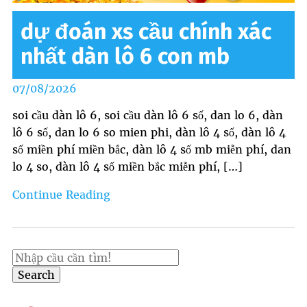
dự đoán xs cầu chính xác
nhất dàn lô 6 con mb
Posted
07/08/2026
on
soi cầu dàn lô 6, soi cầu dàn lô 6 số, dan lo 6, dàn
lô 6 số, dan lo 6 so mien phi, dàn lô 4 số, dàn lô 4
số miền phí miền bắc, dàn lô 4 số mb miễn phí, dan
lo 4 so, dàn lô 4 số miền bắc miễn phí, […]
dự
Continue Reading
đoán
xs
cầu
chính
Search
xác
nhất