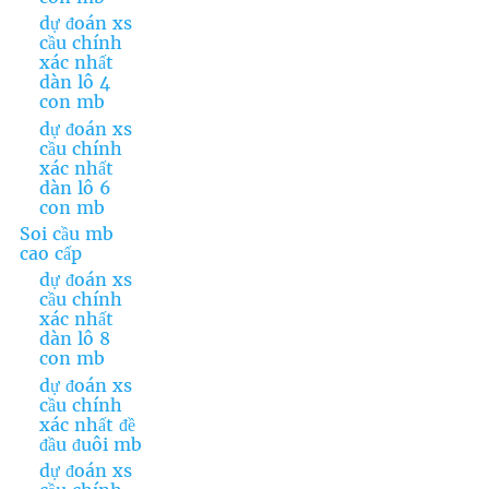
dự đoán xs
cầu chính
xác nhất
dàn lô 4
con mb
dự đoán xs
cầu chính
xác nhất
dàn lô 6
con mb
Soi cầu mb
cao cấp
dự đoán xs
cầu chính
xác nhất
dàn lô 8
con mb
dự đoán xs
cầu chính
xác nhất đề
đầu đuôi mb
dự đoán xs