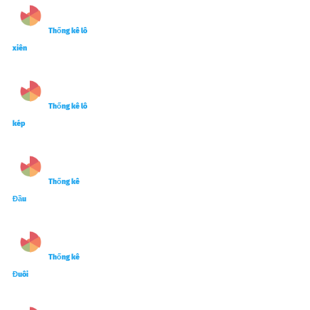
Thống kê lô
xiên
Thống kê lô
kép
Thống kê
Đầu
Thống kê
Đuôi