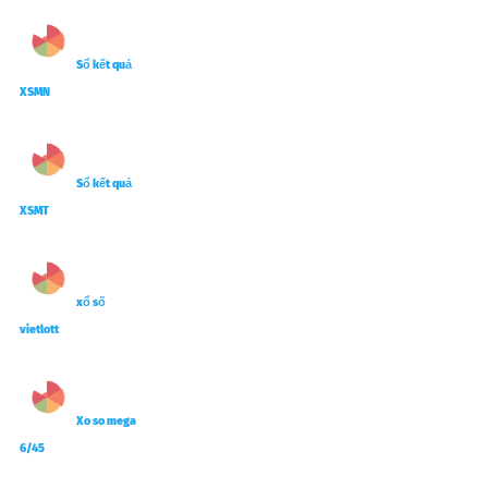
Sổ kết quả
XSMN
Sổ kết quả
XSMT
xổ số
vietlott
Xo so mega
6/45