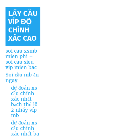
LẤY CẦU
VÍP ĐỘ
CHÍNH
XÁC CAO
soi cau xsmb
mien phi –
soi cau sieu
vip mien bac
Soi cầu mb ăn
ngay
dự đoán xs
cầu chính
xác nhất
bạch thủ lô
2 nháy víp
mb
dự đoán xs
cầu chính
xác nhất ba