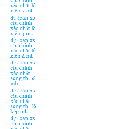
cầu chính
xác nhất lô
xiên 2 mb
dự đoán xs
cầu chính
xác nhất lô
xiên 3 mb
dự đoán xs
cầu chính
xác nhất lô
xiên 4 mb
dự đoán xs
cầu chính
xác nhất
song thủ đề
mb
dự đoán xs
cầu chính
xác nhất
song thủ lô
kép mb
dự đoán xs
cầu chính
xác nhất