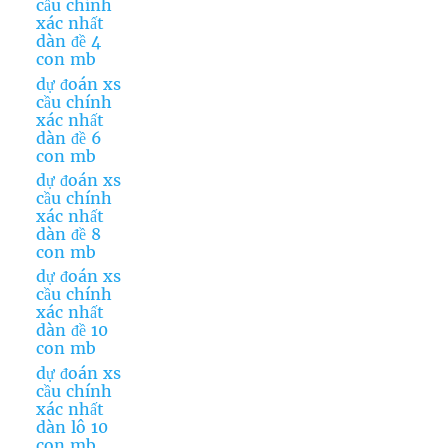
cầu chính
xác nhất
dàn đề 4
con mb
dự đoán xs
cầu chính
xác nhất
dàn đề 6
con mb
dự đoán xs
cầu chính
xác nhất
dàn đề 8
con mb
dự đoán xs
cầu chính
xác nhất
dàn đề 10
con mb
dự đoán xs
cầu chính
xác nhất
dàn lô 10
con mb