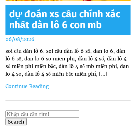
dự đoán xs cầu chính xác
nhất dàn lô 6 con mb
Posted
06/08/2026
on
soi cầu dàn lô 6, soi cầu dàn lô 6 số, dan lo 6, dàn
lô 6 số, dan lo 6 so mien phi, dàn lô 4 số, dàn lô 4
số miền phí miền bắc, dàn lô 4 số mb miễn phí, dan
lo 4 so, dàn lô 4 số miền bắc miễn phí, […]
dự
Continue Reading
đoán
xs
cầu
chính
Search
xác
nhất