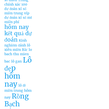
chính xác 100
dự đoán xổ số
miền trung víp
dự đoán xổ số mt
miễn phí
hôm nay
kết quả dự
đoán
Kinh
nghiệm đánh lô
xiên miền Bắc
lo
bach thu mien
Lô
bac
lô gan
đẹp
hôm
nay
lô đề
miền trung hôm
Rồng
nay
Bạch