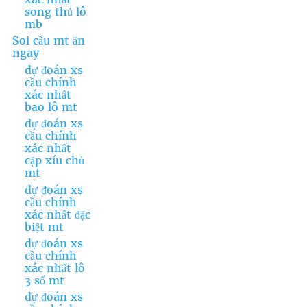
song thủ lô
mb
Soi cầu mt ăn
ngay
dự đoán xs
cầu chính
xác nhất
bao lô mt
dự đoán xs
cầu chính
xác nhất
cặp xíu chủ
mt
dự đoán xs
cầu chính
xác nhất đặc
biệt mt
dự đoán xs
cầu chính
xác nhất lô
3 số mt
dự đoán xs