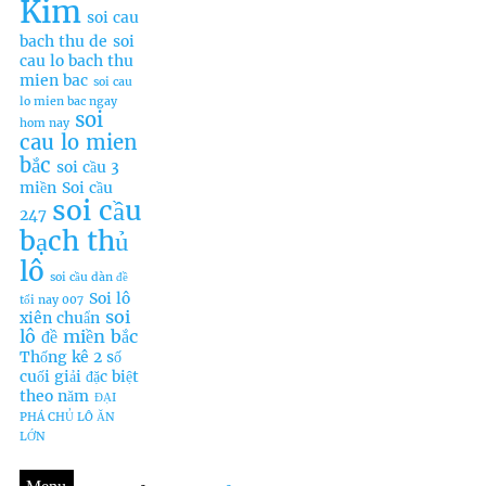
Kim
soi cau
bach thu de
soi
cau lo bach thu
mien bac
soi cau
lo mien bac ngay
soi
hom nay
cau lo mien
bắc
soi cầu 3
miền
Soi cầu
soi cầu
247
bạch thủ
lô
soi cầu dàn đề
Soi lô
tối nay 007
soi
xiên chuẩn
lô đề miền bắc
Thống kê 2 số
cuối giải đặc biệt
theo năm
ĐẠI
PHÁ CHỦ LÔ ĂN
LỚN