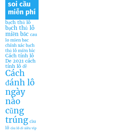
soi cầu
miễn phí
bạch thủ lô
bạch thủ lô
miền bắc
cau
lo mien bac
chính xác bạch
thủ lô miền bắc
Cách tính lô
De 2021
cách
tính lô đề
Cách
đánh lô
ngày
nào
cũng
trúng
cầu
lô
cầu lô đề siêu vip