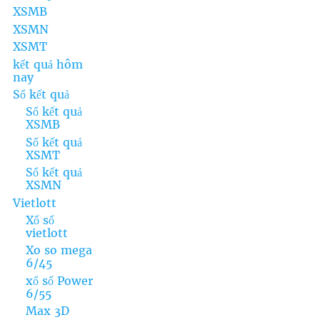
XSMB
XSMN
XSMT
kết quả hôm
nay
Sổ kết quả
Sổ kết quả
XSMB
Sổ kết quả
XSMT
Sổ kết quả
XSMN
Vietlott
Xổ số
vietlott
Xo so mega
6/45
xổ số Power
6/55
Max 3D