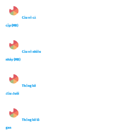
Cầu về cả
cặp (MB)
Cầu về nhiều
nháy (MB)
Thống kê
đầu đuôi
Thống kê lô
gan