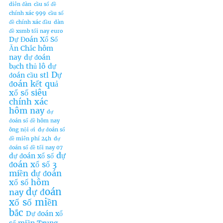
diễn đàn
cầu số đề
chính xác 999
cầu số
đề chính xác đầu
dàn
đề xsmb tối nay euro
Dự Đoán Xổ Số
Ăn Chắc hôm
nay
dự đoán
bạch thủ lô
dự
Dự
đoán cầu stl
đoán kết quả
xổ số siêu
chính xác
hôm nay
dự
đoán số đề hôm nay
ông nội ơi
dự đoán số
đề miễn phí 24h
dự
đoán số đề tối nay 07
dự
dự đoán xổ số
đoán xổ số 3
miền
dự đoán
xổ số hôm
dự đoán
nay
xổ số miền
bắc
Dự đoán xổ
số miền Trung