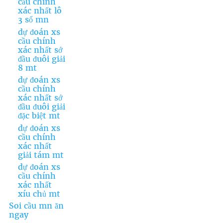
cầu chính
xác nhất lô
3 số mn
dự đoán xs
cầu chính
xác nhất sớ
đầu đuôi giải
8 mt
dự đoán xs
cầu chính
xác nhất sớ
đầu đuôi giải
đặc biệt mt
dự đoán xs
cầu chính
xác nhất
giải tám mt
dự đoán xs
cầu chính
xác nhất
xíu chủ mt
Soi cầu mn ăn
ngay