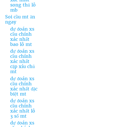
song thủ lô
mb
Soi cầu mt ăn
ngay
dự đoán xs
cầu chính
xác nhất
bao lô mt
dự đoán xs
cầu chính
xác nhất
cặp xíu chủ
mt
dự đoán xs
cầu chính
xác nhất đặc
biệt mt
dự đoán xs
cầu chính
xác nhất lô
3 số mt
dự đoán xs