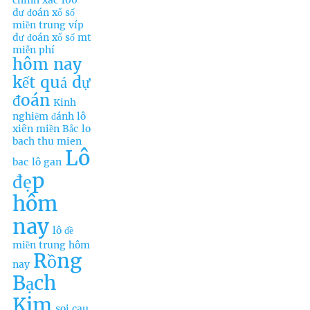
dự đoán xổ số
miền trung víp
dự đoán xổ số mt
miễn phí
hôm nay
kết quả dự
đoán
Kinh
nghiệm đánh lô
xiên miền Bắc
lo
bach thu mien
Lô
bac
lô gan
đẹp
hôm
nay
lô đề
miền trung hôm
Rồng
nay
Bạch
Kim
soi cau