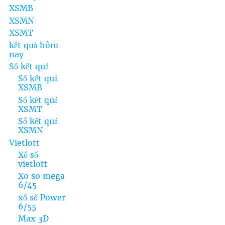
XSMB
XSMN
XSMT
kết quả hôm
nay
Sổ kết quả
Sổ kết quả
XSMB
Sổ kết quả
XSMT
Sổ kết quả
XSMN
Vietlott
Xổ số
vietlott
Xo so mega
6/45
xổ số Power
6/55
Max 3D