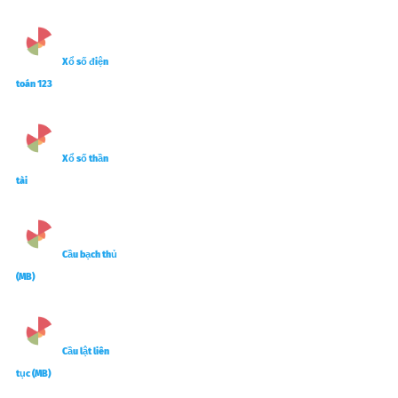
Xổ số điện
toán 123
Xổ số thần
tài
Cầu bạch thủ
(MB)
Cầu lật liên
tục (MB)