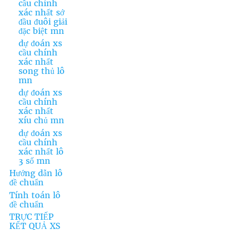
cầu chính
xác nhất sớ
đầu đuôi giải
đặc biệt mn
dự đoán xs
cầu chính
xác nhất
song thủ lô
mn
dự đoán xs
cầu chính
xác nhất
xíu chủ mn
dự đoán xs
cầu chính
xác nhất lô
3 số mn
Hướng dẫn lô
đề chuẩn
Tính toán lô
đề chuẩn
TRỰC TIẾP
KẾT QUẢ XS