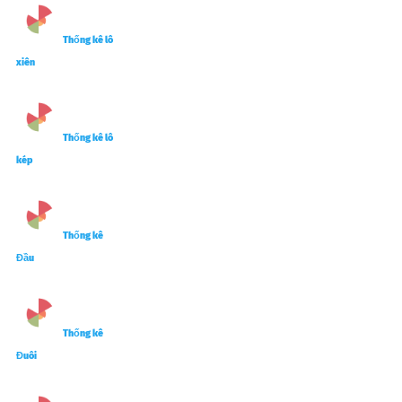
Thống kê lô
xiên
Thống kê lô
kép
Thống kê
Đầu
Thống kê
Đuôi