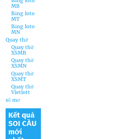
Bảng loto
MB
Bảng loto
MT
Bảng loto
MN
Quay thử
Quay thử
XSMB
Quay thử
XSMN
Quay thử
XSMT
Quay thử
Vietlott
sổ mơ
Kết quả
SOI CẦU
mới