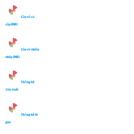
Cầu về cả
cặp (MB)
Cầu về nhiều
nháy (MB)
Thống kê
đầu đuôi
Thống kê lô
gan