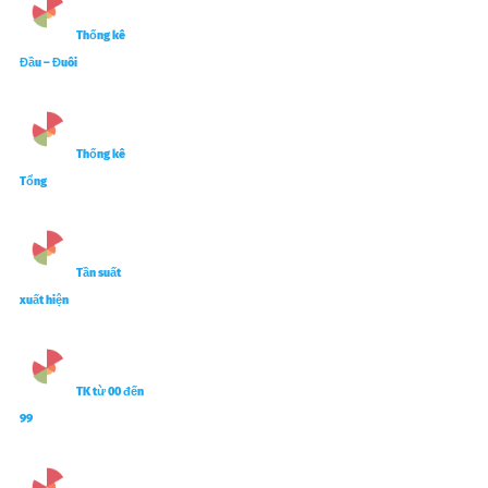
Thống kê
Đầu – Đuôi
Thống kê
Tổng
Tần suất
xuất hiện
TK từ 00 đến
99