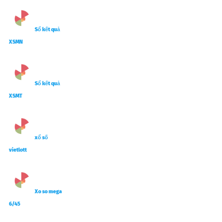
Sổ kết quả
XSMN
Sổ kết quả
XSMT
xổ số
vietlott
Xo so mega
6/45